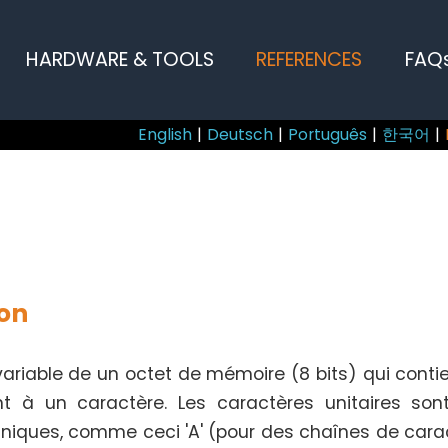
HARDWARE & TOOLS
REFERENCES
FAQ
English
|
Deutsch
|
Português
|
한국어
|
ion
ariable de un octet de mémoire (8 bits) qui conti
t à un caractère. Les caractères unitaires sont
niques, comme ceci 'A' (pour des chaînes de caract