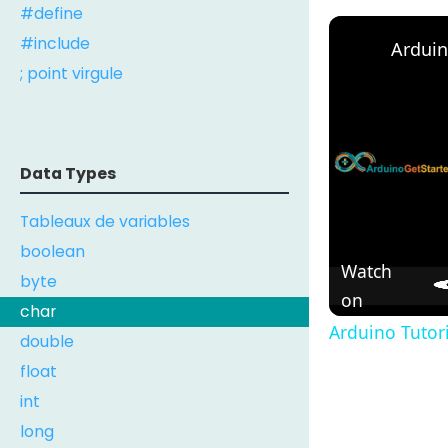
#define
#include
Arduin
; point virgule
Data Types
Tableaux de variables
boolean
Watch
byte
on
char
Arduino Tutori
double
float
int
long