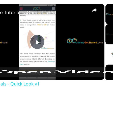
×
o Tutorials - Quick Look v1
Play
Video
als - Quick Look v1