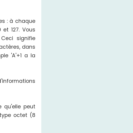
es : à chaque
 et 127. Vous
 Ceci signifie
ractères, dans
ple 'A'+1 a la
'informations
 qu'elle peut
type octet (8