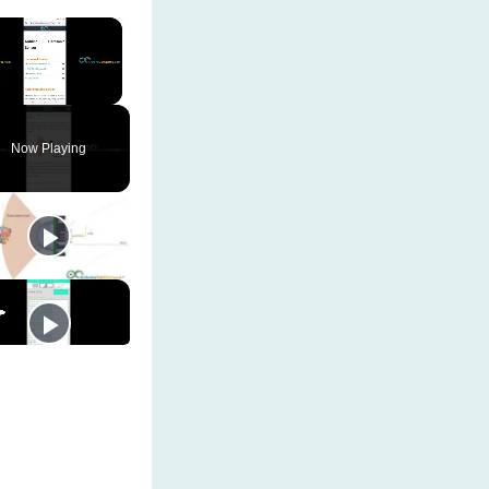
×
Unmute
Now Playing