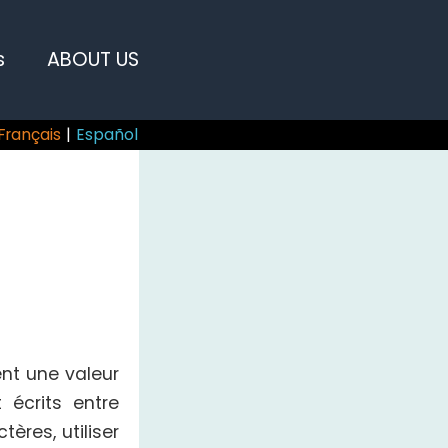
s
ABOUT US
Français
|
Español
ent une valeur
 écrits entre
ères, utiliser