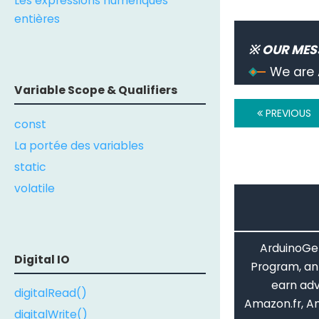
Les expressions numériques
entières
※ OUR MES
We are 
Variable Scope & Qualifiers
PREVIOUS
const
La portée des variables
static
volatile
ArduinoGet
Digital IO
Program, an 
earn adv
digitalRead()
Amazon.fr, A
digitalWrite()