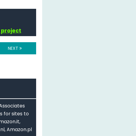
 project
NEXT
 Associates
 for sites to
mazon.it,
nl, Amazon.pl