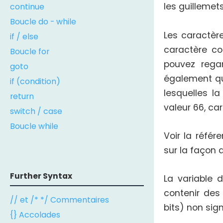
les guillemets
continue
Boucle do - while
Les caractèr
if / else
caractère co
Boucle for
pouvez rega
goto
également qu'
if (condition)
lesquelles la
return
valeur 66, car
switch / case
Boucle while
Voir la référ
sur la façon 
Further Syntax
La variable 
contenir des 
// et /* */ Commentaires
bits) non sign
{} Accolades