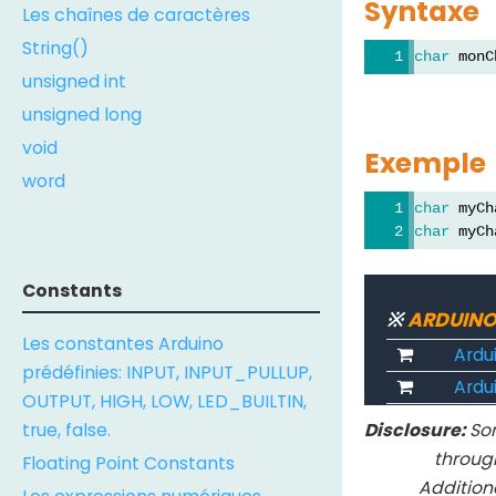
Syntaxe
Les chaînes de caractères
String()
char
 monC
unsigned int
unsigned long
void
Exemple
word
char
 myCh
char
 myCh
Constants
※
ARDUINO
Les constantes Arduino
Ardu
prédéfinies: INPUT, INPUT_PULLUP,
Ardui
OUTPUT, HIGH, LOW, LED_BUILTIN,
true, false.
Disclosure:
Som
throug
Floating Point Constants
Addition