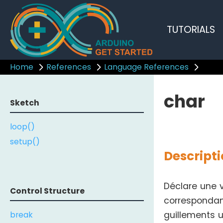
TUTORIALS
Home
References
Language References
char
Sketch
loop()
setup()
Descript
Déclare une v
Control Structure
correspondan
break
guillements u