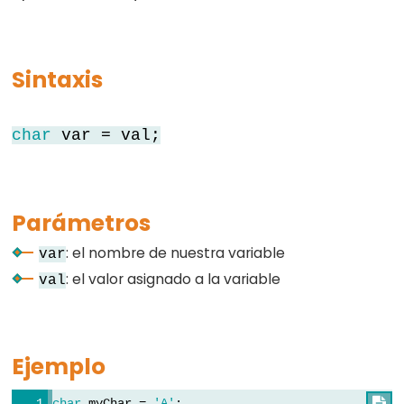
byte
char
double
Sintaxis
float
int
char
var = val;
long
short
string
Parámetros
String()
unsigned
: el nombre de nuestra variable
var
char
: el valor asignado a la variable
val
unsigned
int
unsigned
Ejemplo
long
word
char
 myChar = 
'A'
;
