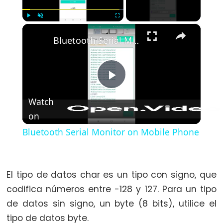
#include
;
×
Play
Unmute
Fullscreen
Bluetooth Serial Monitor on Mobile Phone
semicolon
//
single
line
Play
comment
Watch
on
Video
Bluetooth Serial Monitor on Mobile Phone
Data
Types
El tipo de datos char es un tipo con signo, que
array
codifica números entre -128 y 127. Para un tipo
bool
de datos sin signo, un byte (8 bits), utilice el
boolean
tipo de datos byte.