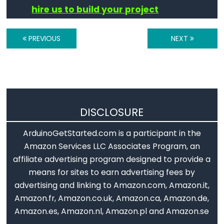
Qualifiers
hire us to build your project
const
PREVIOUS
NEXT
Alcance
de
las
variables
static
DISCLOSURE
volatile
ArduinoGetStarted.com is a participant in the
Amazon Services LLC Associates Program, an
affiliate advertising program designed to provide a
Digital
means for sites to earn advertising fees by
IO
advertising and linking to Amazon.com, Amazon.it,
Amazon.fr, Amazon.co.uk, Amazon.ca, Amazon.de,
digitalRead()
Amazon.es, Amazon.nl, Amazon.pl and Amazon.se
digitalWrite()