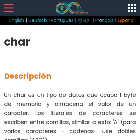
English
|
Deutsch
|
Português
|
한국어
|
Français
|
Español
Control
char
Structure
break
continue
Descripción
do
while
if
Un char es un tipo de datos que ocupa 1 byte
else
de memoria y almacena el valor de un
for
caracter. Los literales de caracteres se
goto
escriben entre comillas, similar a esto: 'A' (para
if
varios caracteres - cadenas- use dobles
return