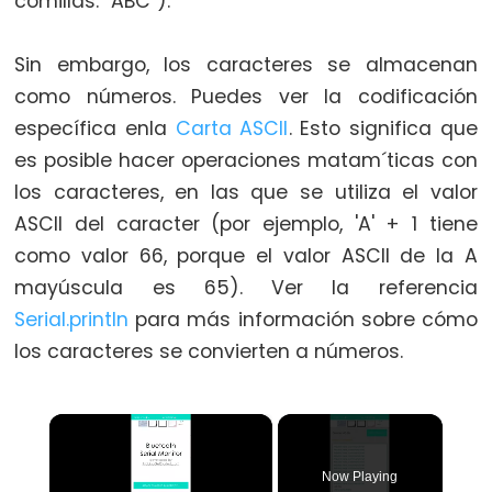
comillas: "ABC").
switch
case
Sin embargo, los caracteres se almacenan
while
como números. Puedes ver la codificación
específica enla
Carta ASCII
. Esto significa que
es posible hacer operaciones matam´ticas con
los caracteres, en las que se utiliza el valor
Further
ASCII del caracter (por ejemplo, 'A' + 1 tiene
Syntax
como valor 66, porque el valor ASCII de la A
/*
mayúscula es 65). Ver la referencia
*/
Serial.println
para más información sobre cómo
block
los caracteres se convierten a números.
comment
{}
×
curly
braces
Now Playing
#define