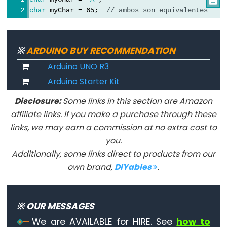
char
 myChar = 65;  
// ambos son equivalentes
Constants
※
ARDUINO BUY RECOMMENDATION
Arduino UNO R3
Constants
Arduino Starter Kit
Floating
Point
Disclosure:
Some links in this section are Amazon
Constants
affiliate links. If you make a purchase through these
links, we may earn a commission at no extra cost to
Constantes
you.
enteras
Additionally, some links direct to products from our
own brand,
DIYables
.
Variable
※ OUR MESSAGES
Scope
&
We are AVAILABLE for HIRE. See
how to