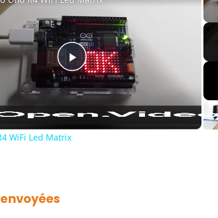
Play
Video
4 WiFi Led Matrix
Renvoyées