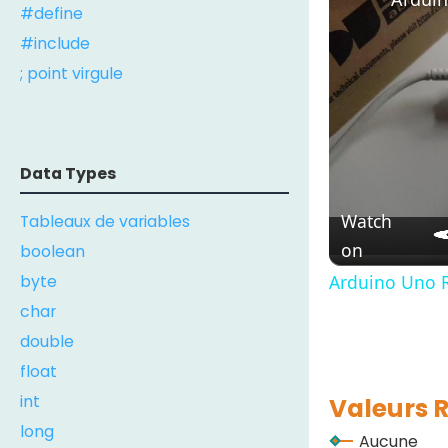
#define
#include
; point virgule
Data Types
Watch
Tableaux de variables
on
boolean
byte
Arduino Uno R
char
double
float
int
Valeurs 
long
Aucune