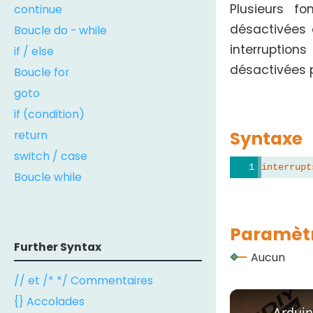
Plusieurs fo
continue
désactivées e
Boucle do - while
interruption
if / else
désactivées p
Boucle for
goto
if (condition)
Syntaxe
return
switch / case
interrupt
Boucle while
Paramèt
Further Syntax
Aucun
// et /* */ Commentaires
{} Accolades
Arduin