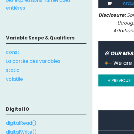
Les expressions numériques
Ardui
entières
Disclosure:
Som
throug
Addition
Variable Scope & Qualifiers
const
※ OUR MES
La portée des variables
We are 
static
volatile
PREVIOUS
Digital IO
digitalRead()
digitalWrite()