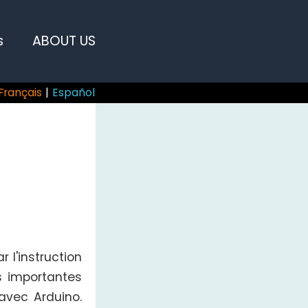
s
ABOUT US
Français
|
Español
r l'instruction
s importantes
avec Arduino.