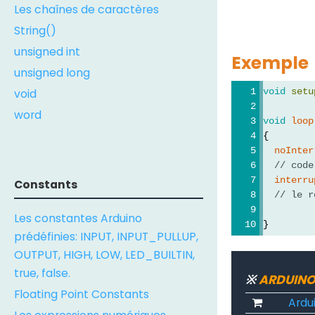
Les chaînes de caractères
String()
unsigned int
Exemple
unsigned long
void
void
setu
word
void
loop
{
noInter
// code
interru
Constants
// le r
Les constantes Arduino
}
prédéfinies: INPUT, INPUT_PULLUP,
OUTPUT, HIGH, LOW, LED_BUILTIN,
true, false.
※
ARDUINO
Floating Point Constants
Ardu