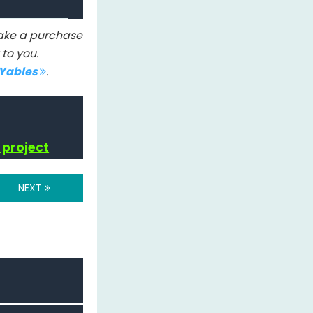
 make a purchase
to you.
IYables
.
 project
NEXT