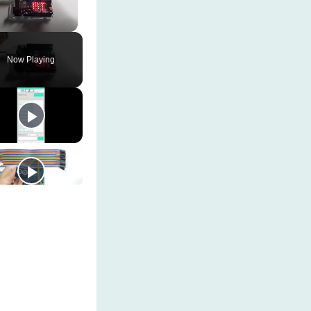
Unmute
Now Playing