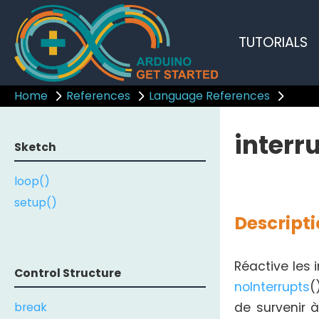
TUTORIALS
Home
References
Language References
interr
Sketch
loop()
setup()
Descript
Réactive les i
Control Structure
noInterrupts
(
break
de survenir 