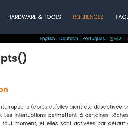
HARDWARE & TOOLS
REFERENCES
FAQ
English
|
Deutsch
|
Português
|
한국어
|
upts()
ion
nterruptions (après qu'elles aient été désactivée pa
). Les interruptions permettent à certaines tâche
à tout moment, et elles sont activées par défaut 