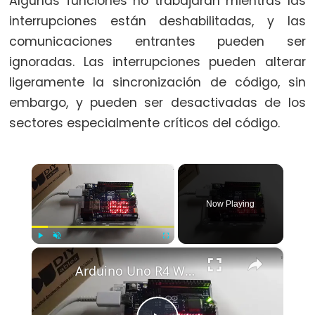
Algunas funciones no trabajarán mientras las
switch
interrupciones están deshabilitadas, y las
case
comunicaciones entrantes pueden ser
while
ignoradas. Las interrupciones pueden alterar
ligeramente la sincronización de código, sin
embargo, y pueden ser desactivadas de los
sectores especialmente críticos del código.
Further
Syntax
×
/*
*/
Now Playing
block
comment
×
{}
Play
Unmute
Fullscreen
Arduino Uno R4 WiFi Led Matrix
curly
braces
#define