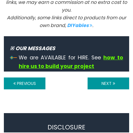
links, we may earn a commission at no extra cost to
you.
Additionally, some links direct to products from our
own brand,
DIYables
.
Constants
Constants
※ OUR MESSAGES
Floating
We are AVAILABLE for HIRE. See
how to
Point
hire us to build your project
Constants
Constantes
enteras
PREVIOUS
NEXT
Variable
Scope
DISCLOSURE
&