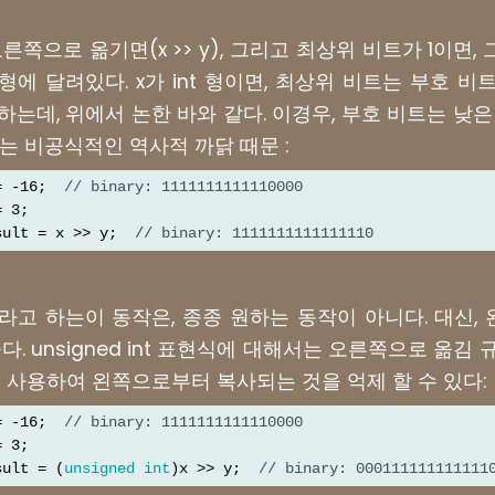
오른쪽으로 옮기면(x >> y), 그리고 최상위 비트가 1이면, 
에 달려있다. x가 int 형이면, 최상위 비트는 부호 비트
는데, 위에서 논한 바와 같다. 이경우, 부호 비트는 낮
는 비공식적인 역사적 까닭 때문 :
= -16;  
// binary: 1111111111110000
= 3;
sult = x >> y;  
// binary: 1111111111111110
라고 하는이 동작은, 종종 원하는 동작이 아니다. 대신, 
다. unsigned int 표현식에 대해서는 오른쪽으로 옮김
을 사용하여 왼쪽으로부터 복사되는 것을 억제 할 수 있다:
= -16;  
// binary: 1111111111110000
= 3;
sult = (
unsigned
int
)x >> y;  
// binary: 000111111111111