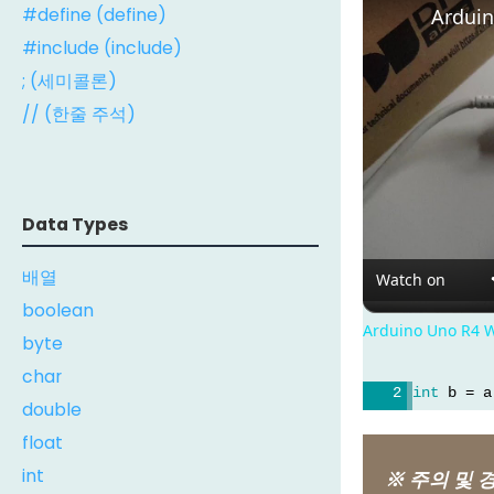
#define (define)
Arduin
#include (include)
; (세미콜론)
// (한줄 주석)
Data Types
배열
Watch on
boolean
Arduino Uno R4 W
byte
char
int
 b = a
double
float
int
※ 주의 및 