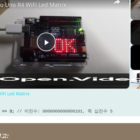
o Uno R4 WiFi Led Matrix
Play Video
iFi Led Matrix
 >> 3; 
// 이진수: 0000000000000101, 즉 십진수 5
경고: