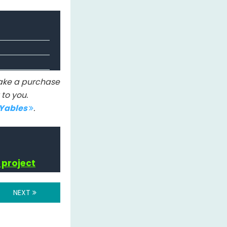
 make a purchase
to you.
IYables
.
 project
NEXT