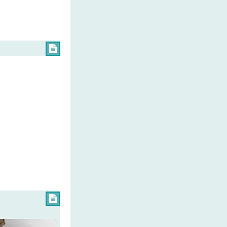


×