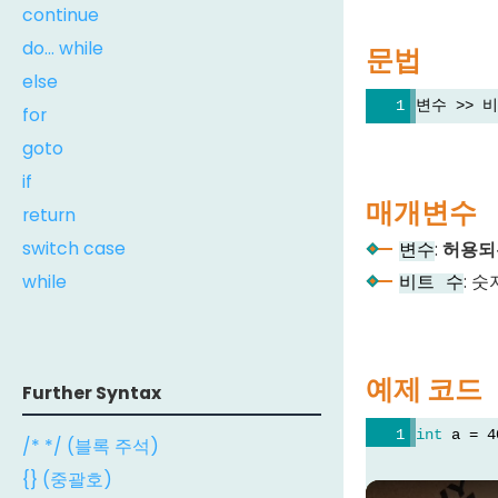
continue
do... while
문법
else
변수 >> 
for
goto
if
매개변수
return
switch case
:
허용되
변수
: 숫
while
비트 수
예제 코드
Further Syntax
int
 a = 4
/* */ (블록 주석)
{} (중괄호)