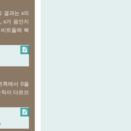
그 결과는 x의
, x가 음인지
은 비트들에 복

왼쪽에서 0을
 규칙이 다르므

0