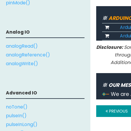
pinMode()
※
ARDUIN
Ardu
Analog IO
Ardui
analogRead()
Disclosure:
Som
analogReference()
throug
Addition
analogWrite()
※ OUR ME
Advanced IO
We are 
noTone()
PREVIOUS
pulseIn()
pulseInLong()