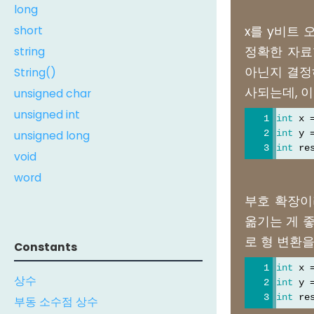
long
short
x를 y비트 
string
정확한 자료형
아닌지 결정하
String()
사되는데, 이
unsigned char
unsigned int
int
 x 
unsigned long
int
 y 
int
 re
void
word
부호 확장이
옮기는 게 좋
로 형 변환
Constants
int
 x 
상수
int
 y 
int
 re
부동 소수점 상수