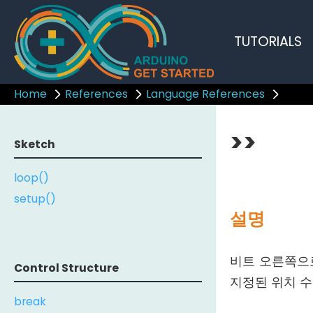
TUTORIALS
Home
References
Language References
>>
Sketch
loop()
setup()
설명
비트 오른쪽으
Control Structure
지정된 위치 수
break