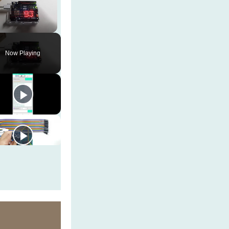
Unmute
Now Playing