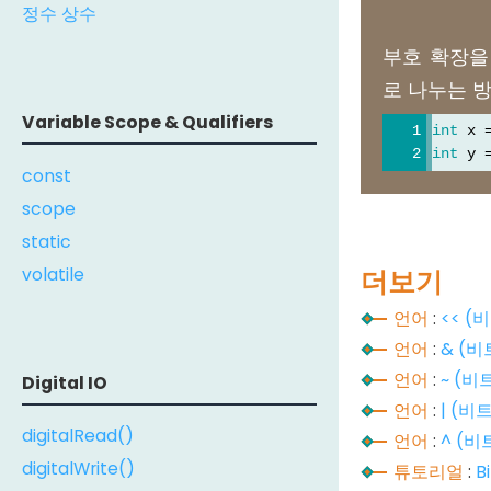
정수 상수
부호 확장을
로 나누는 방
Variable Scope & Qualifiers
int
 x 
int
 y 
const
scope
static
volatile
더보기
언어
:
<< 
언어
:
& (비
언어
:
~ (비
Digital IO
언어
:
| (비
digitalRead()
언어
:
^ (비
digitalWrite()
튜토리얼
:
B