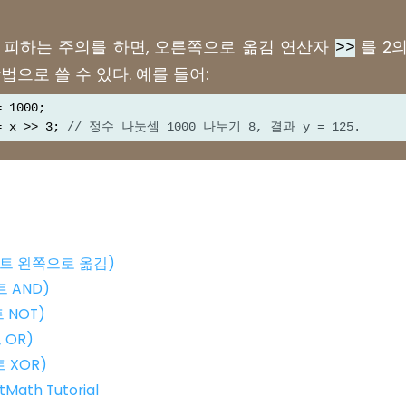
 피하는 주의를 하면, 오른쪽으로 옮김 연산자
를 2
>>
법으로 쓸 수 있다. 예를 들어:
= 1000;
= x >> 3; 
// 정수 나눗셈 1000 나누기 8, 결과 y = 125.
(비트 왼쪽으로 옮김)
트 AND)
트 NOT)
트 OR)
트 XOR)
itMath Tutorial