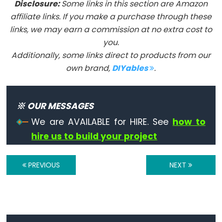
Disclosure:
Some links in this section are Amazon
float
affiliate links. If you make a purchase through these
int
links, we may earn a commission at no extra cost to
you.
long
Additionally, some links direct to products from our
short
own brand,
DIYables
.
string
String()
unsigned
※ OUR MESSAGES
char
We are AVAILABLE for HIRE. See
how to
unsigned
hire us to build your project
int
unsigned
PREVIOUS
NEXT
long
void
word