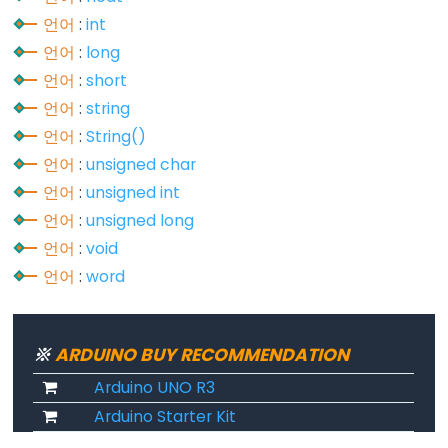
//
언어
:
int
(한
언어
:
long
줄
언어
:
short
주
언어
:
string
석)
언어
:
String()
언어
:
unsigned char
언어
:
unsigned int
언어
:
unsigned long
Data
언어
:
void
Types
언어
:
word
배
열
※
ARDUINO BUY RECOMMENDATION
boolean
byte
Arduino UNO R3
Arduino Starter Kit
char
double