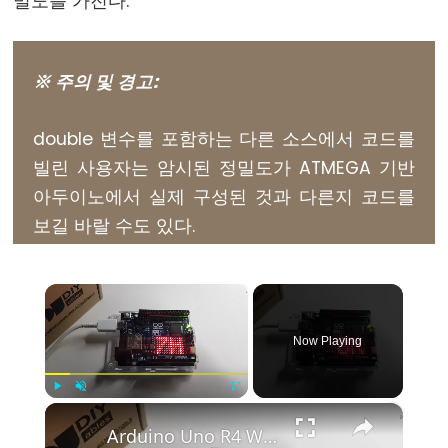
밀도를 가진다.
else
for
※ 주의 및 경고:
goto
if
double 변수를 포함하는 다른 소스에서 코드를
return
빌린 사용자는 암시된 정밀도가 ATMEGA 기반
switch
아두이노에서 실제 구성된 것과 다른지 코드를
case
보길 바랄 수도 있다.
while
×
Further
Now Playing
Syntax
/*
×
Play
Unmute
Fullscreen
*/
Arduino Uno R4 WiFi Led Matrix