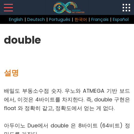
English
|
Deutsch
|
Português
|
한국어
|
Français
|
Español
Sketch
double
loop()
setup()
설명
Control
배밀도 부동소수점 숫자. 우노와 ATMEGA 기반 보드
Structure
에서, 이것은 4바이트를 차지한다. 즉, double 구현은
break
float 와 정확히 같고, 정확도에서 얻는 게 없다.
continue
do...
아두이노 Due에서 double 은 8바이트 (64비트) 정
while