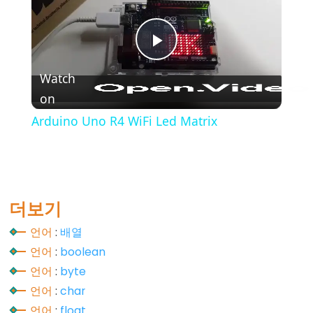
(블
록
주
Play
석)
Watch
{}
on
Video
(중
괄
Arduino Uno R4 WiFi Led Matrix
호)
#define
(define)
#include
더보기
(include)
언어
:
배열
;
언어
:
boolean
(세
언어
:
byte
미
콜
언어
:
char
론)
언어
:
float