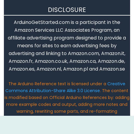
DISCLOSURE
Constants
ArduinoGetStarted.com is a participant in the
Amazon Services LLC Associates Program, an
상
affiliate advertising program designed to provide a
수
means for sites to earn advertising fees by
부
advertising and linking to Amazon.com, Amazon.it,
동
Amazon.fr, Amazon.co.uk, Amazon.ca, Amazon.de,
소
Amazon.es, Amazon.nl, Amazon.pl and Amazon.se
수
점
The Arduino Reference text is licensed under a
Creative
상
Commons Attribution-Share Alike 3.0 License
. The content
수
is modified based on Official Arduino References by: adding
정
more example codes and output, adding more notes and
warning, rewriting some parts, and re-formating
수
Email: ArduinoGetStarted@gmail.com
상
수