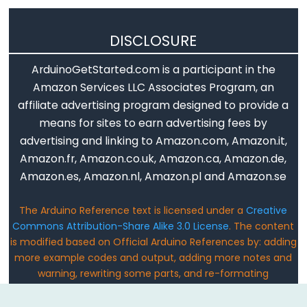
큰)
String
DISCLOSURE
>=
ArduinoGetStarted.com is a participant in the
(더
Amazon Services LLC Associates Program, an
크
affiliate advertising program designed to provide a
거
means for sites to earn advertising fees by
나
advertising and linking to Amazon.com, Amazon.it,
같
Amazon.fr, Amazon.co.uk, Amazon.ca, Amazon.de,
은)
Amazon.es, Amazon.nl, Amazon.pl and Amazon.se
String
<
The Arduino Reference text is licensed under a
Creative
(less
Commons Attribution-Share Alike 3.0 License
. The content
than)
is modified based on Official Arduino References by: adding
String
more example codes and output, adding more notes and
<=
warning, rewriting some parts, and re-formating
(작
Email: ArduinoGetStarted@gmail.com
거