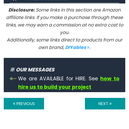
==
Disclosure:
Some links in this section are Amazon
(비
affiliate links. If you make a purchase through these
교)
links, we may earn a commission at no extra cost to
String
you.
+
Additionally, some links direct to products from our
(concatenation)
own brand,
DIYables
.
String
!=
(다
※ OUR MESSAGES
름)
We are AVAILABLE for HIRE. See
how to
String
hire us to build your project
[]
(element
access)
PREVIOUS
NEXT
String
>
(더