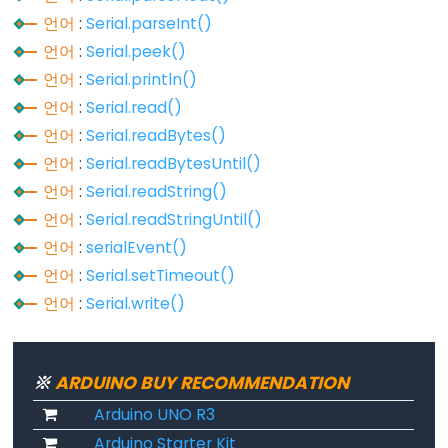
String.toInt()
언어
:
Serial.parseInt()
String.toLowerCase()
언어
:
Serial.peek()
String.toUpperCase()
언어
:
Serial.println()
String.trim()
언어
:
Serial.read()
언어
:
Serial.readBytes()
언어
:
Serial.readBytesUntil()
언어
:
Serial.readString()
String
언어
:
Serial.readStringUntil()
Operators
언어
:
serialEvent()
String
언어
:
Serial.setTimeout()
+=
언어
:
Serial.write()
(덧
붙
이
※
ARDUINO BUY RECOMMENDATION
기)
Arduino UNO R3
String
Arduino Starter Kit