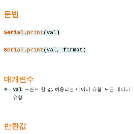
float
문법
int
long
Serial
.
print
(val)
short
string
Serial
.
print
(val, format)
String()
unsigned
char
매개변수
unsigned
int
: 프린트 할 값. 허용되는 데이터 유형: 모든 데이터
val
unsigned
유형.
long
void
word
반환값