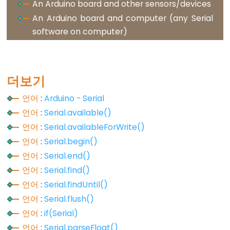
String.endsWith()
An Arduino board and other sensors/devices
An Arduino board and computer (any Serial
String.equals()
software on computer)
String.equalsIgnoreCase()
String.getBytes()
String.indexOf()
더보기
String.lastIndexOf()
String.length()
언어
:
Arduino - Serial
String.remove()
언어
:
Serial.available()
String.replace()
언어
:
Serial.availableForWrite()
언어
:
Serial.begin()
String.reserve()
언어
:
Serial.end()
String.setCharAt()
언어
:
Serial.find()
String.startsWith()
언어
:
Serial.findUntil()
String.substring()
언어
:
Serial.flush()
String.toCharArray()
언어
:
if(Serial)
String.toFloat()
언어
:
Serial.parseFloat()