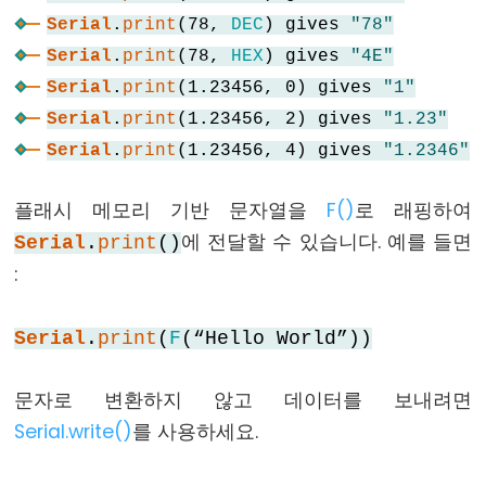
//
Serial
.
print
(78,
DEC
) gives
"78"
(한
Serial
.
print
(78,
HEX
) gives
"4E"
줄
Serial
.
print
(1.23456, 0) gives
"1"
주
Serial
.
print
(1.23456, 2) gives
"1.23"
석)
Serial
.
print
(1.23456, 4) gives
"1.2346"
플래시 메모리 기반 문자열을
F()
로 래핑하여
에 전달할 수 있습니다. 예를 들면
Serial
.
print
()
Data
Types
:
배
Serial
.
print
(
F
(“Hello World”))
열
boolean
문자로 변환하지 않고 데이터를 보내려면
byte
Serial.write()
를 사용하세요.
char
double