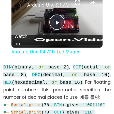
(블
Arduino Uno R4 WiFi Led Matrix
록
주
석)
Play
{}
Watch
(중
괄
on
Video
호)
Arduino Uno R4 WiFi Led Matrix
#define
(define)
,
BIN
(binary,
or
base 2)
OCT
(octal,
or
#include
,
,
base 8)
DEC
(decimal,
or
base 10)
(include)
. For floating
HEX
(hexadecimal,
or
base 16)
;
point numbers, this parameter specifies the
(세
number of decimal places to use. 예를 들면:
미
콜
Serial
.
print
(78,
BIN
) gives
"1001110"
론)
Serial
.
print
(78,
OCT
) gives
"116"