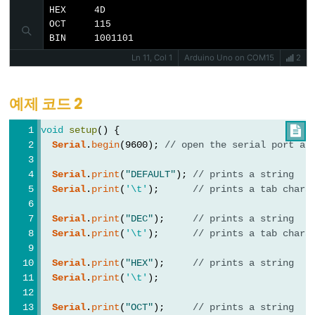
Serial
.
print
(x, 
BIN
);    
// prints as an ASCII
HEX	4D

}
noTone()
OCT	115

BIN	1001101
pulseIn()
void
loop
() {
Ln 11, Col 1
Arduino Uno on COM15
2
}
pulseInLong()
shiftIn()
예제 코드 2
shiftOut()
void
setup
() {

tone()
Serial
.
begin
(9600); 
// open the serial port at
Serial
.
print
(
"DEFAULT"
); 
// prints a string
Serial
.
print
(
'\t'
);      
// prints a tab chara
Serial
Serial
.
print
(
"DEC"
);     
// prints a string
Serial
.
print
(
'\t'
);      
// prints a tab chara
Serial
Serial.available()
Serial
.
print
(
"HEX"
);     
// prints a string
Serial.availableForWrite()
Serial
.
print
(
'\t'
);
Serial.begin()
Serial
.
print
(
"OCT"
);     
// prints a string