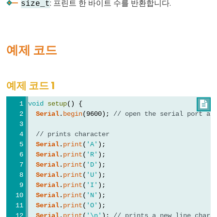
: 프린트 한 바이트 수를 반환합니다.
size_t
Constants
예제 코드
상
수
부
예제 코드 1
동
소
void
setup
() {

Serial
.
begin
(9600); 
// open the serial port at
수
점
// prints character
상
Serial
.
print
(
'A'
);
수
Serial
.
print
(
'R'
);
Serial
.
print
(
'D'
);
정
Serial
.
print
(
'U'
);
수
Serial
.
print
(
'I'
);
상
Serial
.
print
(
'N'
);
수
Serial
.
print
(
'O'
);
Serial
.
print
(
'\n'
); 
// prints a new line chara