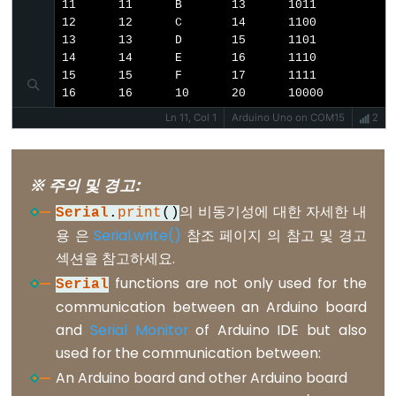
Stream.read()
11	11	B	13	1011

12	12	C	14	1100

Stream.readBytes()
13	13	D	15	1101

Stream.readBytesUntil()
14	14	E	16	1110

15	15	F	17	1111

Stream.readString()
16	16	10	20	10000
Stream.readStringUntil()
Ln 11, Col 1
Arduino Uno on COM15
2
Stream.setTimeout()
※ 주의 및 경고:
의 비동기성에 대한 자세한 내
Serial
.
print
()
String
용 은
Serial.write()
참조 페이지 의 참고 및 경고
Functions
섹션을 참고하세요.
functions are not only used for the
Serial
String.c_str()
communication between an Arduino board
String.charAt()
and
Serial Monitor
of Arduino IDE but also
String.compareTo()
used for the communication between:
String.concat()
An Arduino board and other Arduino board