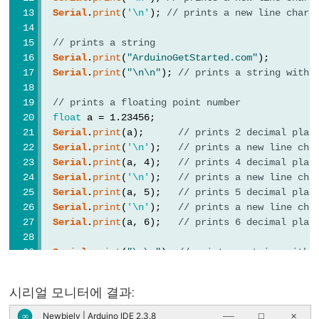
Serial
.
print
(
'\n'
); 
// prints a new line chara
// prints a string
Variable
Serial
.
print
(
"ArduinoGetStarted.com"
);
Scope
Serial
.
print
(
"\n\n"
); 
// prints a string with 
&
// prints a floating point number
Qualifiers
float
 a = 1.23456;
Serial
.
print
(a);      
// prints 2 decimal plac
const
Serial
.
print
(
'\n'
);   
// prints a new line cha
Serial
.
print
(a, 4);   
// prints 4 decimal plac
scope
Serial
.
print
(
'\n'
);   
// prints a new line cha
static
Serial
.
print
(a, 5);   
// prints 5 decimal plac
Serial
.
print
(
'\n'
);   
// prints a new line cha
volatile
Serial
.
print
(a, 6);   
// prints 6 decimal plac
Serial
.
print
(
"\n\n"
); 
// prints a string with 
Digital
int
 x = 77;
시리얼 모니터에 결과:
IO
// prints an integral number in diffrent forma
Serial
.
print
(
"DEFAULT"
); 
// prints a string
Newbiely | Arduino IDE 2.3.8
∞
──
☐
✕