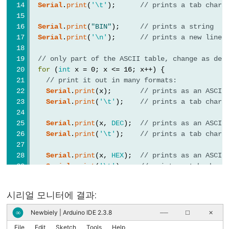
Serial.end()
Serial
.
print
(
'\t'
);      
// prints a tab chara
Serial.find()
Serial
.
print
(
"BIN"
);     
// prints a string
Serial.findUntil()
Serial
.
print
(
'\n'
);      
// prints a new line 
Serial.flush()
// only part of the ASCII table, change as des
if(Serial)
for
 (
int
 x = 0; x <= 16; x++) {
Serial.parseFloat()
// print it out in many formats:
Serial
.
print
(x);       
// prints as an ASCII
Serial.parseInt()
Serial
.
print
(
'\t'
);    
// prints a tab chara
Serial.peek()
Serial
.
print
(x, 
DEC
);  
// prints as an ASCII
Serial.print()
Serial
.
print
(
'\t'
);    
// prints a tab chara
Serial.println()
Serial
.
print
(x, 
HEX
);  
// prints as an ASCII
Serial.read()
Serial
.
print
(
'\t'
);    
// prints a tab chara
Serial.readBytes()
Serial.readBytesUntil()
Serial
.
print
(x, 
OCT
);  
// prints as an ASCII
시리얼 모니터에 결과:
Serial
.
print
(
'\t'
);    
// prints a tab chara
Serial.readString()
Newbiely | Arduino IDE 2.3.8
∞
──
☐
✕
Serial.readStringUntil()
Serial
.
print
(x, 
BIN
);  
// prints as an ASCII
File
Edit
Sketch
Tools
Help