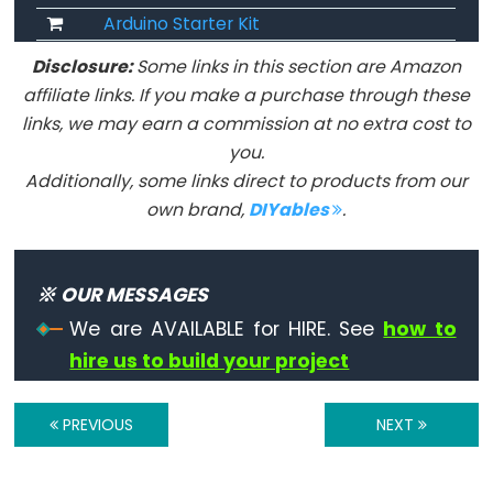
Arduino Starter Kit
Constants
Disclosure:
Some links in this section are Amazon
affiliate links. If you make a purchase through these
상
links, we may earn a commission at no extra cost to
수
you.
부
Additionally, some links direct to products from our
동
own brand,
DIYables
.
소
수
점
※ OUR MESSAGES
상
We are AVAILABLE for HIRE. See
how to
수
hire us to build your project
정
수
PREVIOUS
NEXT
상
수