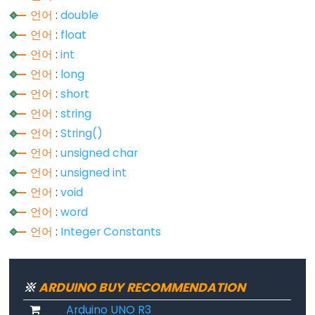
언어
:
double
float
언어
:
float
int
언어
:
int
long
언어
:
long
short
언어
:
short
string
언어
:
string
String()
언어
:
String()
unsigned
언어
:
unsigned char
char
언어
:
unsigned int
unsigned
언어
:
void
int
언어
:
word
unsigned
언어
:
Integer Constants
long
void
word
※
ARDUINO BUY RECOMMENDATION
Arduino UNO R3