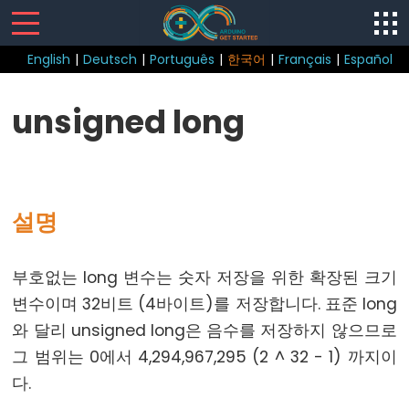
English
|
Deutsch
|
Português
|
한국어
|
Français
|
Español
Sketch
unsigned long
loop()
setup()
설명
Control
부호없는 long 변수는 숫자 저장을 위한 확장된 크기
Structure
변수이며 32비트 (4바이트)를 저장합니다. 표준 long
break
와 달리 unsigned long은 음수를 저장하지 않으므로
continue
그 범위는 0에서 4,294,967,295 (2 ^ 32 - 1) 까지이
do...
다.
while