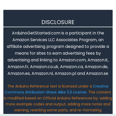
Variable
DISCLOSURE
Scope
ArduinoGetStarted.com is a participant in the
&
Amazon Services LLC Associates Program, an
Qualifiers
affiliate advertising program designed to provide a
const
means for sites to earn advertising fees by
advertising and linking to Amazon.com, Amazon.it,
scope
Amazon.fr, Amazon.co.uk, Amazon.ca, Amazon.de,
static
Amazon.es, Amazon.nl, Amazon.pl and Amazon.se
volatile
The Arduino Reference text is licensed under a
Creative
Commons Attribution-Share Alike 3.0 License
. The content
is modified based on Official Arduino References by: adding
Digital
more example codes and output, adding more notes and
IO
warning, rewriting some parts, and re-formating