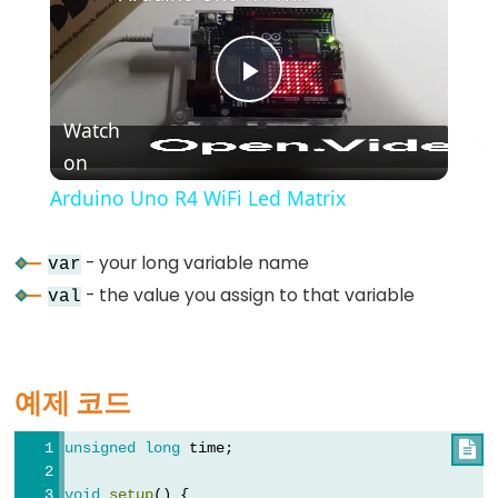
(블
록
주
Play
석)
Watch
{}
(중
on
Video
괄
Arduino Uno R4 WiFi Led Matrix
호)
#define
- your long variable name
var
(define)
- the value you assign to that variable
val
#include
(include)
;
예제 코드
(세
미
unsigned
long
 time;

콜
론)
void
setup
() {