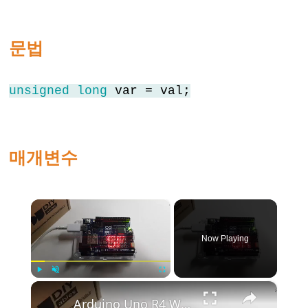
else
for
문법
goto
if
unsigned
long
var = val;
return
switch
case
매개변수
while
×
Further
Now Playing
Syntax
/*
×
Play
Unmute
Fullscreen
*/
Arduino Uno R4 WiFi Led Matrix