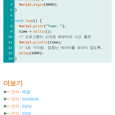
Serial
.
begin
(9600);
//
}
(한
줄
void
loop
() {
주
Serial
.
print
(
"Time: "
);
  time = 
millis
();
석)
// 프로그램이 시작된 때부터의 시간 출력
Serial
.
println
(time);
// 1초 기다림. 엄청난 데이터를 보내지 않도록.
delay
(1000);
Data
}
Types
배
더보기
열
boolean
언어
:
배열
언어
:
boolean
byte
언어
:
byte
char
언어
:
char
double