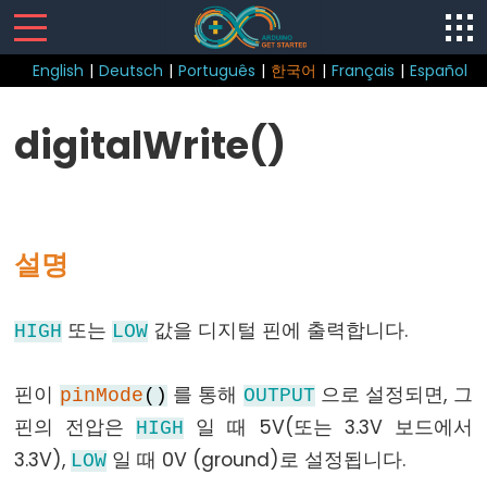
English
|
Deutsch
|
Português
|
한국어
|
Français
|
Español
Sketch
digitalWrite()
loop()
setup()
설명
Control
또는
값을 디지털 핀에 출력합니다.
HIGH
LOW
Structure
break
핀이
를 통해
으로 설정되면, 그
pinMode
()
OUTPUT
continue
핀의 전압은
일 때 5V(또는 3.3V 보드에서
HIGH
do...
3.3V),
일 때 0V (ground)로 설정됩니다.
LOW
while