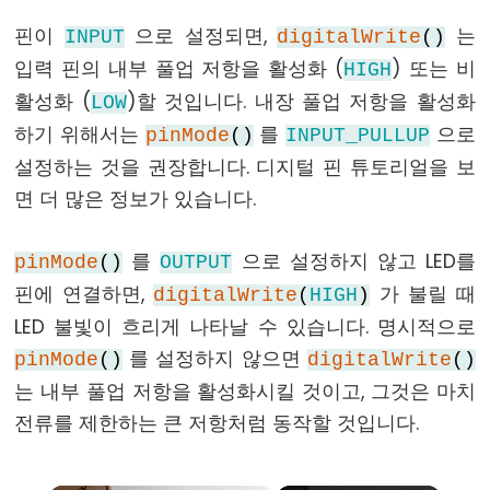
else
핀이
으로 설정되면,
는
INPUT
digitalWrite
()
for
입력 핀의 내부 풀업 저항을 활성화 (
) 또는 비
HIGH
goto
활성화 (
)할 것입니다. 내장 풀업 저항을 활성화
LOW
if
하기 위해서는
를
으로
pinMode
()
INPUT_PULLUP
return
설정하는 것을 권장합니다. 디지털 핀 튜토리얼을 보
switch
면 더 많은 정보가 있습니다.
case
while
를
으로 설정하지 않고 LED를
pinMode
()
OUTPUT
핀에 연결하면,
가 불릴 때
digitalWrite
(
HIGH
)
LED 불빛이 흐리게 나타날 수 있습니다. 명시적으로
를 설정하지 않으면
pinMode
()
digitalWrite
()
Further
Syntax
는 내부 풀업 저항을 활성화시킬 것이고, 그것은 마치
전류를 제한하는 큰 저항처럼 동작할 것입니다.
/*
*/