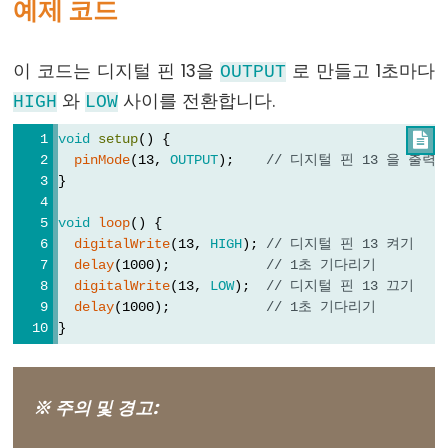
예제 코드
float
int
이 코드는 디지털 핀 13을
로 만들고 1초마다
OUTPUT
long
와
사이를 전환합니다.
HIGH
LOW
short
void
setup
() {

string
pinMode
(13, 
OUTPUT
);    
// 디지털 핀 13 을 출력
String()
}
unsigned
void
loop
() {
char
digitalWrite
(13, 
HIGH
); 
// 디지털 핀 13 켜기
unsigned
delay
(1000);            
// 1초 기다리기
digitalWrite
(13, 
LOW
);  
// 디지털 핀 13 끄기
int
delay
(1000);            
// 1초 기다리기
unsigned
}
long
void
word
※ 주의 및 경고: