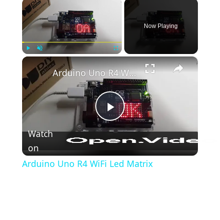
×
(블
록
Now Playing
주
석)
{}
×
Play
Unmute
Fullscreen
(중
Arduino Uno R4 WiFi Led Matrix
괄
호)
#define
Play
(define)
Watch
#include
on
Video
(include)
Arduino Uno R4 WiFi Led Matrix
;
(세
미
콜
론)