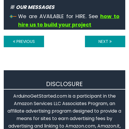
digitalRead()
※ OUR MESSAGES
digitalWrite()
We are AVAILABLE for HIRE. See
how to
pinMode()
hire us to build your project
PREVIOUS
NEXT
Analog
IO
analogRead()
analogReference()
DISCLOSURE
analogWrite()
ArduinoGetStarted.com is a participant in the
Amazon Services LLC Associates Program, an
affiliate advertising program designed to provide a
means for sites to earn advertising fees by
Advanced
advertising and linking to Amazon.com, Amazon.it,
IO