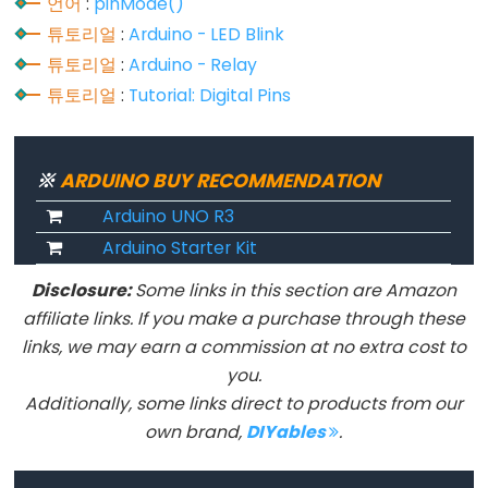
언어
:
pinMode()
튜토리얼
:
Arduino - LED Blink
튜토리얼
:
Arduino - Relay
Variable
튜토리얼
:
Tutorial: Digital Pins
Scope
&
Qualifiers
※
ARDUINO BUY RECOMMENDATION
Arduino UNO R3
const
Arduino Starter Kit
scope
static
Disclosure:
Some links in this section are Amazon
affiliate links. If you make a purchase through these
volatile
links, we may earn a commission at no extra cost to
you.
Additionally, some links direct to products from our
Digital
own brand,
DIYables
.
IO