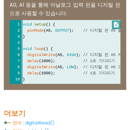
A0, A1 등을 통해 아날로그 입력 핀을 디지털 핀
으로 사용할 수 있습니다.
Constants
void
setup
() {

상
pinMode
(A5, 
OUTPUT
);    
// 디지털 핀 A5 을 
}
수
부
void
loop
() {
동
digitalWrite
(A5, 
HIGH
); 
// 디지털 핀 A5 켜기
delay
(1000);            
// 1초 기다리기
소
digitalWrite
(A5, 
LOW
);  
// 디지털 핀 A5 끄기
수
delay
(1000);            
// 1초 기다리기
점
}
상
수
정
수
더보기
상
언어
:
digitalRead()
수