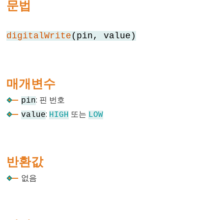
문법
//
(한
digitalWrite
(pin, value)
줄
주
석)
매개변수
: 핀 번호
pin
Data
:
또는
value
HIGH
LOW
Types
배
반환값
열
boolean
없음
byte
char
double