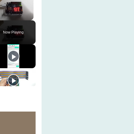
Unmute
Now Playing