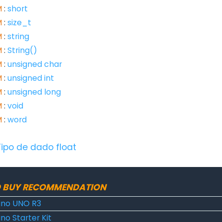
M
:
short
M
:
size_t
M
:
string
M
:
String()
M
:
unsigned char
M
:
unsigned int
M
:
unsigned long
M
:
void
M
:
word
Tipo de dado float
 BUY RECOMMENDATION
ino UNO R3
no Starter Kit