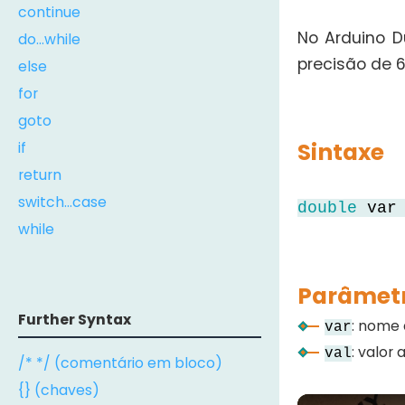
continue
No Arduino D
do...while
precisão de 6
else
for
goto
Sintaxe
if
return
switch...case
double
var 
while
Parâmet
Further Syntax
: nome 
var
: valor 
val
/* */ (comentário em bloco)
{} (chaves)