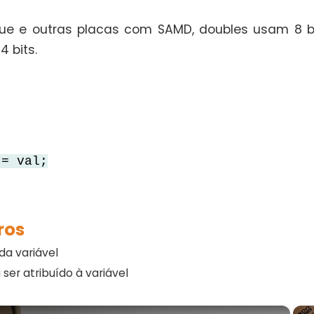
ue e outras placas com SAMD, doubles usam 8 by
4 bits.
= val;
ros
da variável
a ser atribuído à variável
×