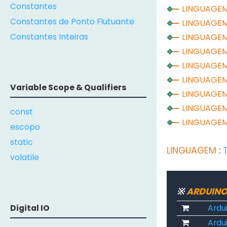
Constantes
LINGUAGE
Constantes de Ponto Flutuante
LINGUAGE
Constantes Inteiras
LINGUAGE
LINGUAGE
LINGUAGE
LINGUAGE
Variable Scope & Qualifiers
LINGUAGE
LINGUAGE
const
LINGUAGE
escopo
static
LINGUAGEM
:
volatile
※
ARDUINO
Digital IO
Ardu
Ardui