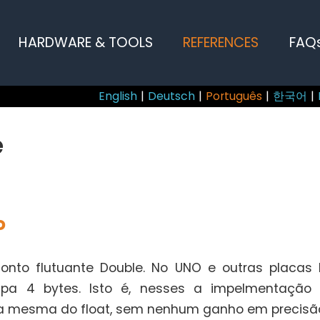
HARDWARE & TOOLS
REFERENCES
FAQ
English
|
Deutsch
|
Português
|
한국어
|
e
o
onto flutuante Double. No UNO e outras placas
pa 4 bytes. Isto é, nesses a impelmentação
a mesma do float, sem nenhum ganho em precisã