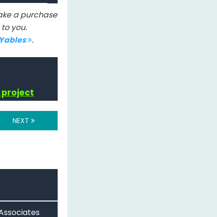
 make a purchase
to you.
IYables
.
 project
NEXT
 Associates