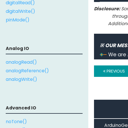
digitalRead()
Disclosure:
Som
digitalWrite()
throug
pinMode()
Addition
※ OUR MES
Analog IO
We are 
analogRead()
analogReference()
PREVIOUS
analogWrite()
Advanced IO
noTone()
ArduinoGet