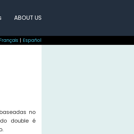
s
ABOUT US
Français
|
Español
 baseadas no
 do double é
o.