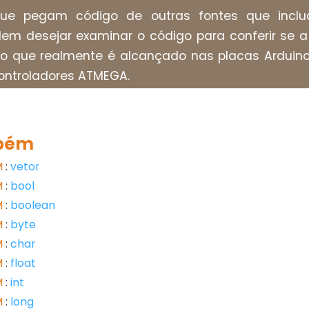
que pegam código de outras fontes que inclua
em desejar examinar o código para conferir se a
do que realmente é alcançado nas placas Ardui
ontroladores ATMEGA.
bém
M
:
vetor
M
:
bool
M
:
boolean
M
:
byte
M
:
char
M
:
float
M
:
int
M
:
long