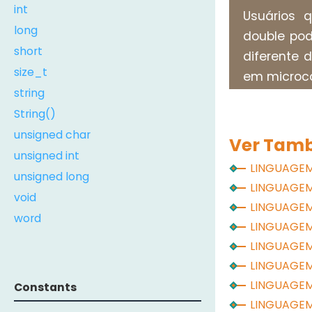
int
Usuários 
long
double pod
short
diferente 
size_t
em microc
string
String()
unsigned char
Ver Tam
unsigned int
LINGUAGE
unsigned long
LINGUAGE
void
LINGUAGE
word
LINGUAGE
LINGUAGE
LINGUAGE
LINGUAGE
Constants
LINGUAGE