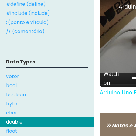
#define (define)
Arduin
#include (include)
; (ponto e vírgula)
// (comentário)
Data Types
Watch
vetor
on
bool
Arduino Uno R
boolean
byte
char
double
※ Notas e 
float