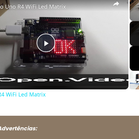
o Uno R4 WiFi Led Matrix
Play
Video
4 WiFi Led Matrix
Advertências: