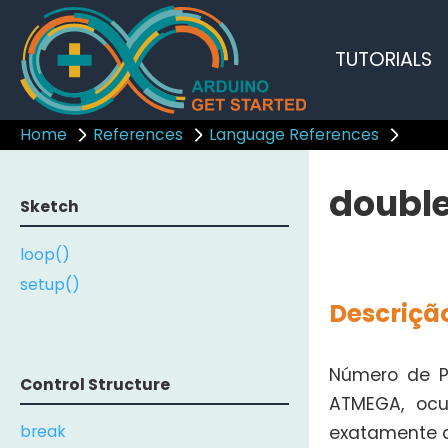
TUTORIALS
Home
References
Language References
doubl
Sketch
loop()
setup()
Descriçã
Número de P
Control Structure
ATMEGA, ocu
break
exatamente 