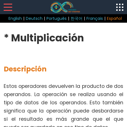
English
|
Deutsch
|
Português
|
한국어
|
Français
|
Español
Control
* Multiplicación
Structure
break
continue
Descripción
do
while
if
Estos operadores devuelven la producto de dos
else
operandos. La operación se realiza usando el
for
tipo de datos de los operandos. Esto también
goto
significa que la operación puede desbordarse
if
si el resultado es más grande que el que
return