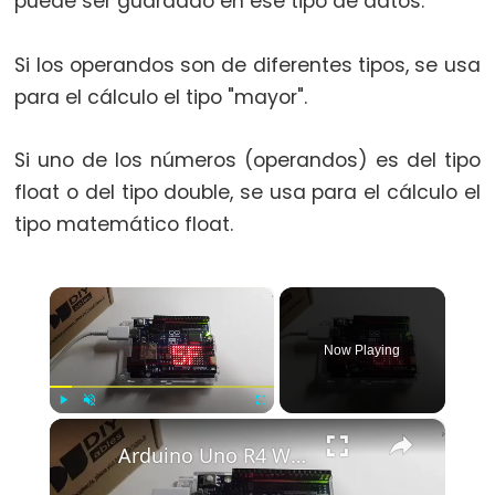
puede ser guardado en ese tipo de datos.
switch
case
Si los operandos son de diferentes tipos, se usa
while
para el cálculo el tipo "mayor".
Si uno de los números (operandos) es del tipo
float o del tipo double, se usa para el cálculo el
Further
tipo matemático float.
Syntax
/*
×
*/
block
Now Playing
comment
{}
curly
×
Play
Unmute
Fullscreen
Arduino Uno R4 WiFi Led Matrix
braces
#define