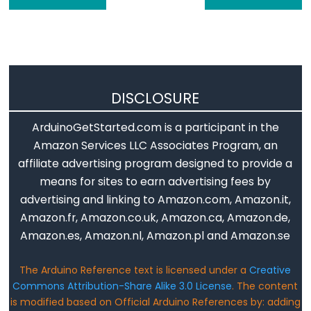
pinMode()
Analog
IO
DISCLOSURE
ArduinoGetStarted.com is a participant in the
analogRead()
Amazon Services LLC Associates Program, an
analogReference()
affiliate advertising program designed to provide a
analogWrite()
means for sites to earn advertising fees by
advertising and linking to Amazon.com, Amazon.it,
Amazon.fr, Amazon.co.uk, Amazon.ca, Amazon.de,
Amazon.es, Amazon.nl, Amazon.pl and Amazon.se
Advanced
IO
The Arduino Reference text is licensed under a
Creative
Commons Attribution-Share Alike 3.0 License
. The content
noTone()
is modified based on Official Arduino References by: adding