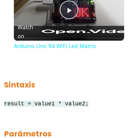
#include
;
Play
semicolon
Watch
//
on
Video
single
Arduino Uno R4 WiFi Led Matrix
line
comment
Sintaxis
Data
Types
result = value1 * value2;
array
bool
boolean
Parámetros