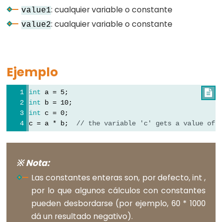
byte
: cualquier variable o constante
value1
char
: cualquier variable o constante
value2
double
float
int
Ejemplo
long
short
int
 a = 5;

int
 b = 10;
string
int
 c = 0;
String()
c = a * b;  
// the variable 'c' gets a value of 
unsigned
char
※ Nota:
unsigned
int
Las constantes enteras son, por defecto, int ,
por lo que algunos cálculos con constantes
unsigned
pueden desbordarse (por ejemplo, 60 * 1000
long
dá un resultado negativo).
word