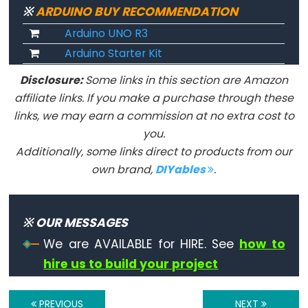
Qualifiers
※
ARDUINO BUY RECOMMENDATION
Arduino UNO R3
const
Arduino Starter Kit
Alcance
de
Disclosure:
Some links in this section are Amazon
las
affiliate links. If you make a purchase through these
variables
links, we may earn a commission at no extra cost to
you.
static
Additionally, some links direct to products from our
volatile
own brand,
DIYables
.
※ OUR MESSAGES
Digital
IO
We are AVAILABLE for HIRE. See
how to
hire us to build your project
digitalRead()
digitalWrite()
PREVIOUS
NEXT