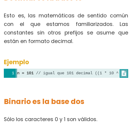
byte
char
Esto es, las matemáticas de sentido común
double
con el que estamos familiarizados. Las
float
constantes sin otros prefijos se asume que
int
están en formato decimal.
long
short
Ejemplo
string
String()
n = 101 
// igual que 101 decimal ((1 * 10 ^ 2) +

unsigned
char
unsigned
Binario es la base dos
int
unsigned
Sólo los caracteres 0 y 1 son válidos.
long
word