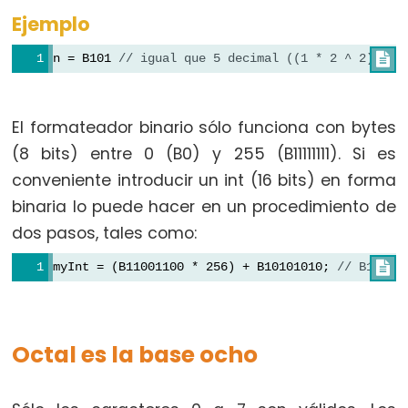
Ejemplo
n = B101 
// igual que 5 decimal ((1 * 2 ^ 2) + (

Constants
El formateador binario sólo funciona con bytes
Constants
(8 bits) entre 0 (B0) y 255 (B11111111). Si es
Floating
conveniente introducir un int (16 bits) en forma
Point
Constants
binaria lo puede hacer en un procedimiento de
Constantes
dos pasos, tales como:
enteras
myInt = (B11001100 * 256) + B10101010; 
// B11001

Variable
Octal es la base ocho
Scope
&