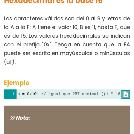
Hexadecimal es la base 16
pinMode()
Los caracteres válidos son del 0 al 9 y letras de
la A a la F; A tiene el valor 10, B es 11, hasta F, que
Analog
es de 15. Los valores hexadecimales se indican
IO
con el prefijo "0x". Tenga en cuenta que la FA
puede ser escrito en mayúsculas o minúsculas
analogRead()
(af).
analogReference()
analogWrite()
Ejemplo
n = 0x101 
// igual que 257 decimal ((1 * 16 ^ 2)

Advanced
IO
※ Nota:
noTone()