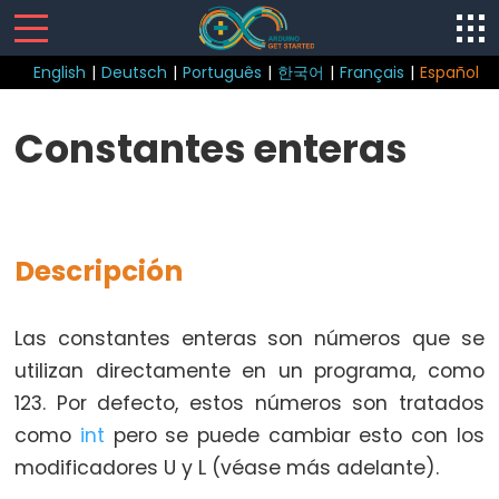
English
|
Deutsch
|
Português
|
한국어
|
Français
|
Español
Control
Constantes enteras
Structure
break
continue
Descripción
do
while
if
Las constantes enteras son números que se
else
utilizan directamente en un programa, como
for
123. Por defecto, estos números son tratados
goto
como
int
pero se puede cambiar esto con los
if
modificadores U y L (véase más adelante).
return