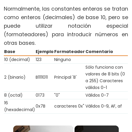
switch
Normalmente, las constantes enteras se tratan
case
como enteros (decimales) de base 10, pero se
while
puede utilizar notación especial
(formateadores) para introducir números en
otras bases.
Base
Ejemplo
Formateador
Comentario
Further
10 (decimal)
123
Ninguno
Syntax
Sólo funciona con
valores de 8 bits (0
/*
2 (binario)
B1111011
Principal 'B'
a 255) Caracteres
*/
válidos 0-1
block
8 (octal)
0173
"0"
Válidos 0-7
comment
16
0x7B
caracteres 0x"
Válidos 0-9, AF, af
{}
(hexadecimal)
curly
braces
×
#define