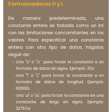
pulseIn()
Formateadores U y L
shiftIn()
shiftOut()
De manera predeterminada, una
tone()
constante entera es tratada como un int
con las limitaciones concomitantes en los
valores. Para especificar una constante
entera con otro tipo de datos, hágalos
Serial
seguir de:
Serial
Una "u" o "U ' para forzar la constante a un
Serial.available()
formato de datos sin signo. Ejemplo: 33U
Serial.availableForWrite()
Una "l" o "L" para forzar la constante a un
formato de datos de longitud. Ejemplo:
Serial.begin()
100000L
Serial.end()
Una 'ul' o 'UL' para forzar la constante en una
Serial.find()
constante de largo sin signo. Ejemplo:
Serial.findUntil()
32767ul