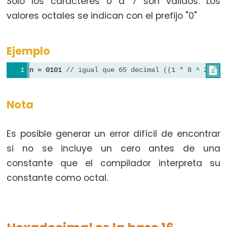
Sólo los caracteres 0 a 7 son válidos. Los
Qualifiers
valores octales se indican con el prefijo "0"
const
Alcance
Ejemplo
de
las
n = 0101 
// igual que 65 decimal ((1 * 8 ^ 2) + 

variables
static
Nota
volatile
Es posible generar un error difícil de encontrar
si no se incluye un cero antes de una
constante que el compilador interpreta su
Digital
constante como octal.
IO
digitalRead()
digitalWrite()