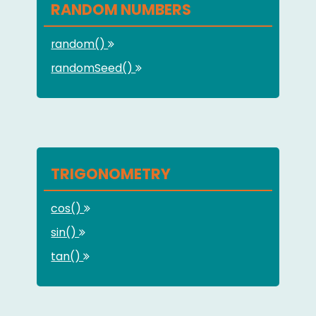
RANDOM NUMBERS
random()
randomSeed()
TRIGONOMETRY
cos()
sin()
tan()