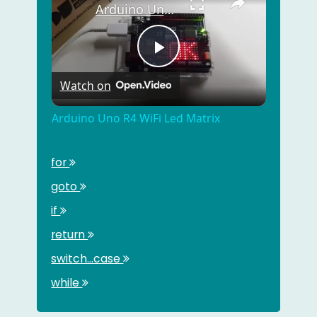
Arduino Uno R4 WiFi Led Matrix
Play
Watch on
Video
Arduino Uno R4 WiFi Led Matrix
for
goto
if
return
switch...case
while