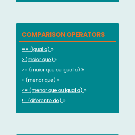
COMPARISON OPERATORS
== (igual a)
> (maior que)
>= (maior que ou igual a)
< (menor que)
<= (menor que ou igual a)
!= (diferente de)