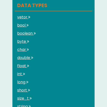
DATA TYPES
vetor
bool
boolean
byte
char
double
float
int
long
short
size_t
string