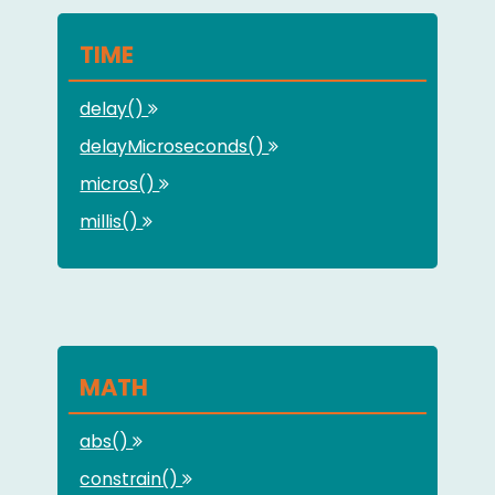
TIME
delay()
delayMicroseconds()
micros()
millis()
MATH
abs()
constrain()