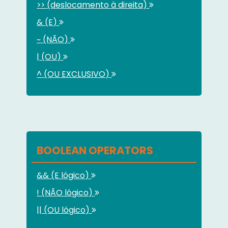
>> (deslocamento à direita)
& (E)
~ (NÃO)
| (OU)
^ (OU EXCLUSIVO)
BOOLEAN OPERATORS
&& (E lógico)
! (NÃO lógico)
|| (OU lógico)