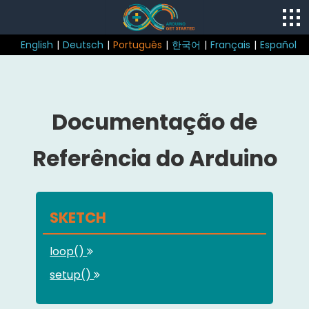
English
|
Deutsch
|
Português
|
한국어
|
Français
|
Español
Documentação de
Referência do Arduino
SKETCH
loop()
setup()