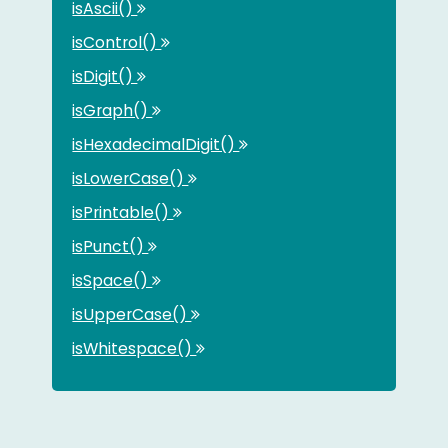
isAscii()
isControl()
isDigit()
isGraph()
isHexadecimalDigit()
isLowerCase()
isPrintable()
isPunct()
isSpace()
isUpperCase()
isWhitespace()