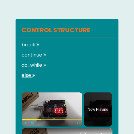
CONTROL STRUCTURE
break
continue
do...while
else
×
Now Playing
×
Play
Unmute
Fullscreen