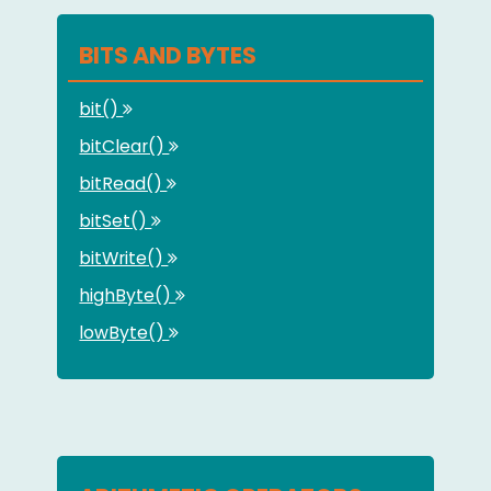
BITS AND BYTES
bit()
bitClear()
bitRead()
bitSet()
bitWrite()
highByte()
lowByte()