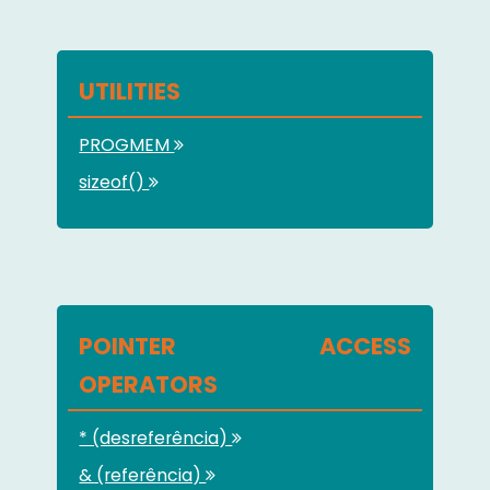
UTILITIES
PROGMEM
sizeof()
POINTER ACCESS
OPERATORS
* (desreferência)
& (referência)