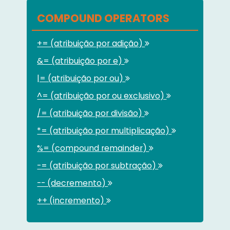
COMPOUND OPERATORS
+= (atribuição por adição)
&= (atribuição por e)
|= (atribuição por ou)
^= (atribuição por ou exclusivo)
/= (atribuição por divisão)
*= (atribuição por multiplicação)
%= (compound remainder)
-= (atribuição por subtração)
-- (decremento)
++ (incremento)