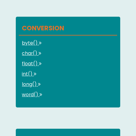
CONVERSION
byte()
char()
float()
int()
long()
word()