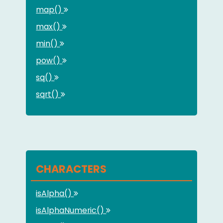
map()
max()
min()
pow()
sq()
sqrt()
CHARACTERS
isAlpha()
isAlphaNumeric()