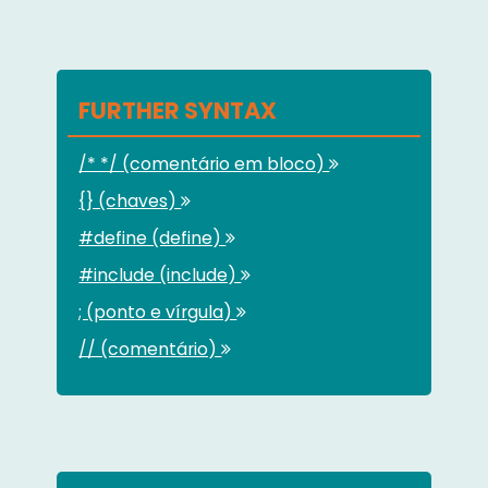
FURTHER SYNTAX
/* */ (comentário em bloco)
{} (chaves)
#define (define)
#include (include)
; (ponto e vírgula)
// (comentário)