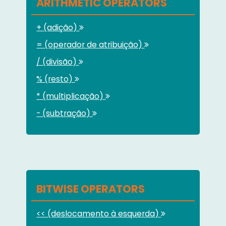
ARITHMETIC OPERATORS
+ (adição)
= (operador de atribuição)
/ (divisão)
% (resto)
* (multiplicação)
- (subtração)
BITWISE OPERATORS
<< (deslocamento à esquerda)