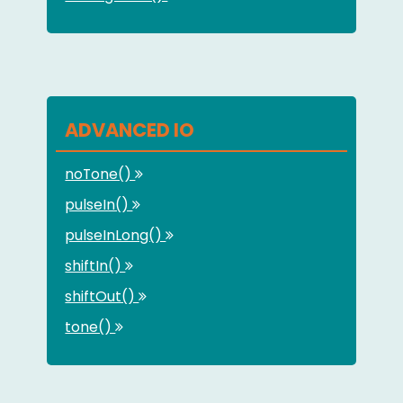
ADVANCED IO
noTone()
pulseIn()
pulseInLong()
shiftIn()
shiftOut()
tone()