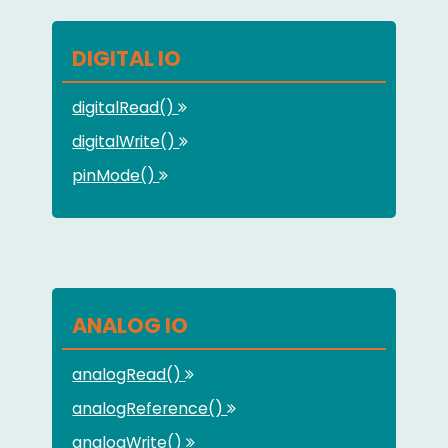
DIGITAL IO
digitalRead()
digitalWrite()
pinMode()
ANALOG IO
analogRead()
analogReference()
analogWrite()