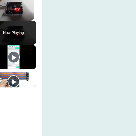
Unmute
Now Playing