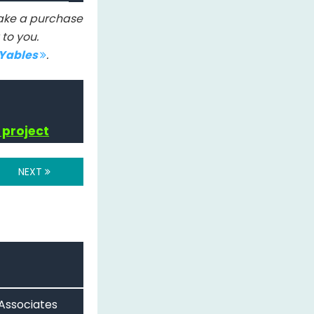
 make a purchase
to you.
IYables
.
 project
NEXT
 Associates