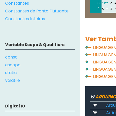
Constantes
int
 c 
c = a 
Constantes de Ponto Flutuante
Constantes Inteiras
Ver Tam
Variable Scope & Qualifiers
LINGUAGE
LINGUAGE
const
LINGUAGE
escopo
LINGUAGE
static
LINGUAGE
volatile
※
ARDUINO
Ardu
Digital IO
Ardui