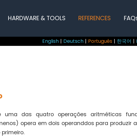
HARDWARE & TOOLS
REFERENCES
FAQ
English
|
Deutsch
|
Português
|
한국어
|
o
 uma das quatro operações aritméticas fund
enos) opera em dois operanddos para produzir a
primeiro.