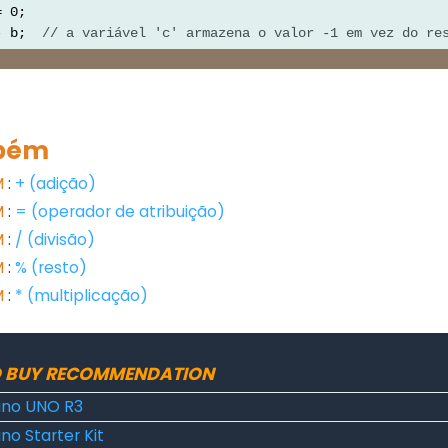
= 0;
- b;  
// a variável 'c' armazena o valor -1 em vez do re
bém
M
:
+ (adição)
M
:
= (operador de atribuição)
M
:
/ (divisão)
M
:
% (resto)
M
:
* (multiplicação)
 BUY RECOMMENDATION
ino UNO R3
no Starter Kit