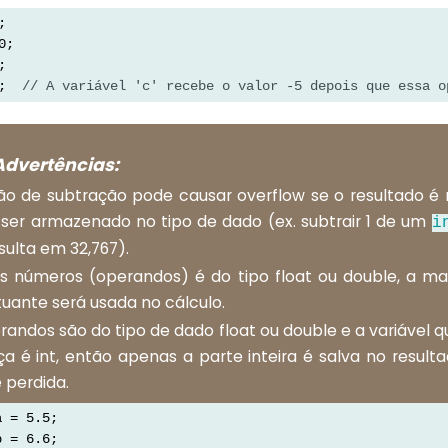
;
0;
;
;  
// A variável 'c' recebe o valor -5 depois que essa o
Advertências:
o de subtração pode causar overflow se o resultado é
ser armazenado no tipo de dado (ex. subtrair 1 de um
i
sulta em 32,767).
s números (operandos) é do tipo float ou double, a m
tuante será usada no cálculo.
randos são do tipo de dado float ou double e a variável
ça é int, então apenas a parte inteira é salva no result
é perdida.
a = 5.5;
b = 6.6;