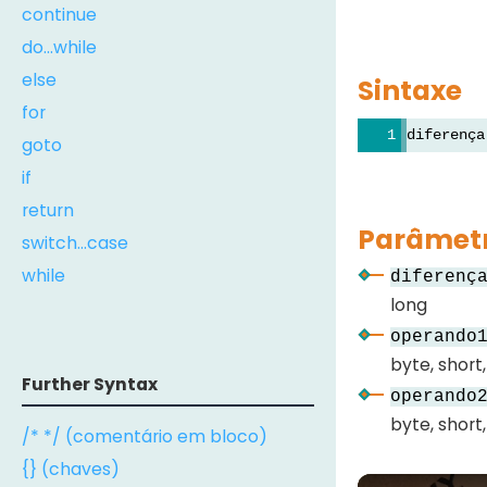
continue
do...while
else
Sintaxe
for
diferença
goto
if
return
Parâmet
switch...case
while
diferenç
long
operando
byte, short
Further Syntax
operando
byte, short
/* */ (comentário em bloco)
{} (chaves)