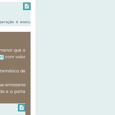

peração é executada
 menor que o
com valor
nt
atemática de
 que armazena
ado e a parte
