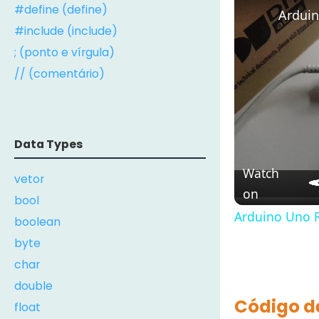
#define (define)
Arduin
#include (include)
; (ponto e vírgula)
// (comentário)
Data Types
Watch
vetor
on
bool
Arduino Uno R
boolean
byte
char
double
Código d
float