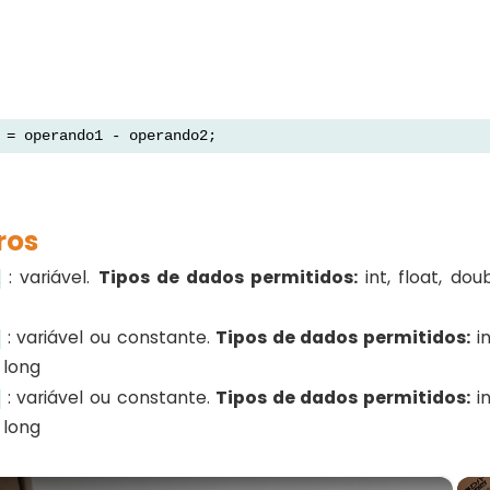
 = operando1 - operando2;
ros
: variável.
Tipos de dados permitidos:
int, float, doub
a
: variável ou constante.
Tipos de dados permitidos:
in
1
, long
: variável ou constante.
Tipos de dados permitidos:
in
2
, long
×