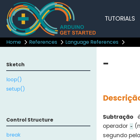
TUTORIALS
Home
References
Language References
-
Sketch
loop()
setup()
Descriçã
Subtração
é
Control Structure
operador
(m
-
break
segundo pelo 