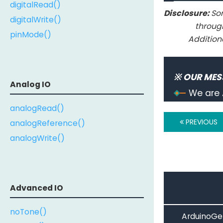
digitalRead()
Disclosure:
Som
digitalWrite()
throug
pinMode()
Addition
※ OUR MES
Analog IO
We are 
analogRead()
PREVIOUS
analogReference()
analogWrite()
Advanced IO
noTone()
ArduinoGet