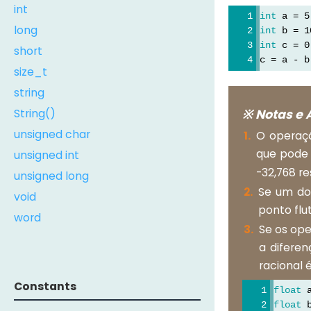
int
int
 a = 5
long
int
 b = 1
int
 c = 0
short
c = a - b
size_t
string
String()
※ Notas e 
unsigned char
O operaçã
que pode 
unsigned int
-32,768 re
unsigned long
Se um do
void
ponto flu
word
Se os ope
a diferen
racional 
Constants
float
 
float
 