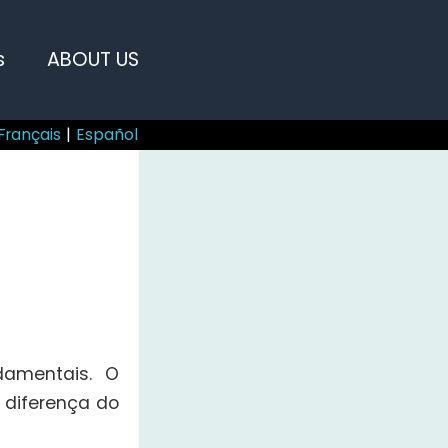
s
ABOUT US
Français
|
Español
amentais. O
 diferença do