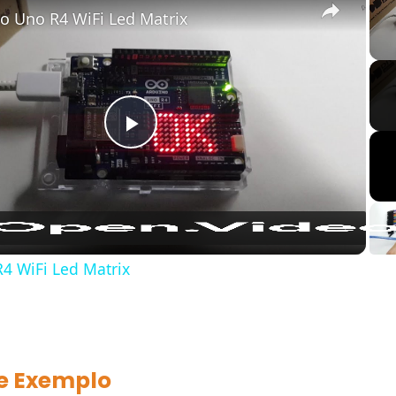
o Uno R4 WiFi Led Matrix
Play
Video
4 WiFi Led Matrix
e Exemplo