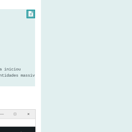

a iniciou
ntidades massivas de dados
──
☐
✕