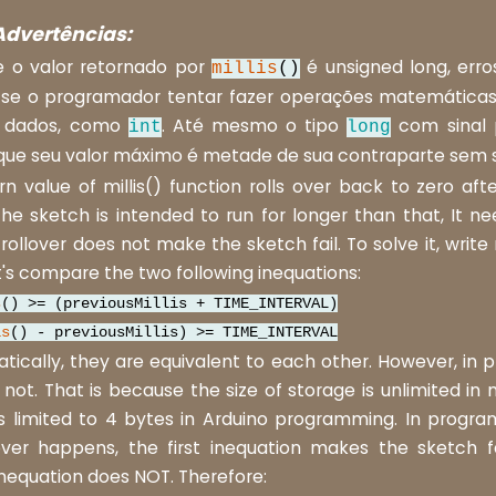
Advertências:
e o valor retornado por
é unsigned long, err
millis
()
 se o programador tentar fazer operações matemática
e dados, como
. Até mesmo o tipo
com sinal 
int
long
á que seu valor máximo é metade de sua contraparte sem s
rn value of millis() function rolls over back to zero aft
 the sketch is intended to run for longer than that, It 
rollover does not make the sketch fail. To solve it, write
t's compare the two following inequations:
s
() >= (previousMillis + TIME_INTERVAL)
is
() - previousMillis) >= TIME_INTERVAL
ically, they are equivalent to each other. However, in
 not. That is because the size of storage is unlimited i
 is limited to 4 bytes in Arduino programming. In prog
over happens, the first inequation makes the sketch fa
nequation does NOT. Therefore: