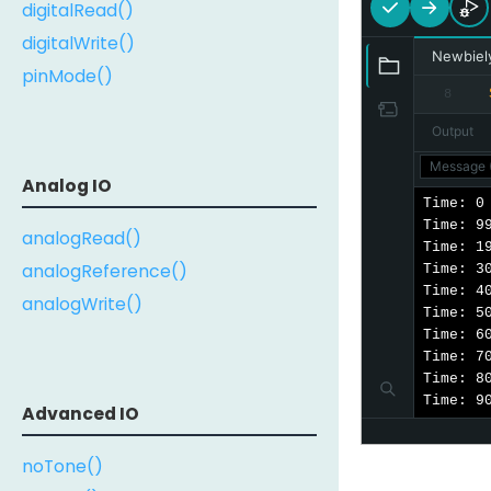
digitalRead()
digitalWrite()
Newbiel
pinMode()
8
Output
Message (
Analog IO
Time: 0

Time: 99
analogRead()
Time: 19
analogReference()
Time: 30
Time: 40
analogWrite()
Time: 50
Time: 60
Time: 70
Time: 80
Time: 9
Advanced IO
noTone()