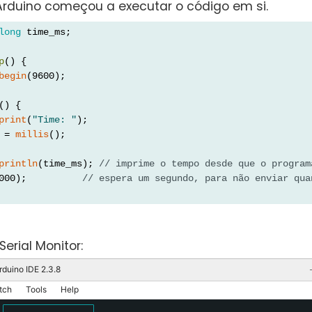
Arduino começou a executar o código em si.
long
 time_ms;
p
() {
begin
(9600);
() {
print
(
"Time: "
);
 = 
millis
();
println
(time_ms); 
// imprime o tempo desde que o program
000);          
// espera um segundo, para não enviar qua
Serial Monitor:
rduino IDE 2.3.8
tch
Tools
Help