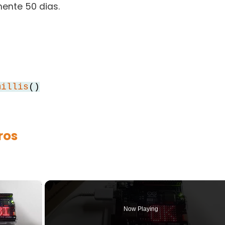
ente 50 dias.
millis
()
ros
×
Now Playing