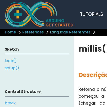
TUTORIALS
Home
References
Language References
millis(
Sketch
loop()
setup()
Descriçã
Retorna o n
Control Structure
começou a e
break
(chegar ao