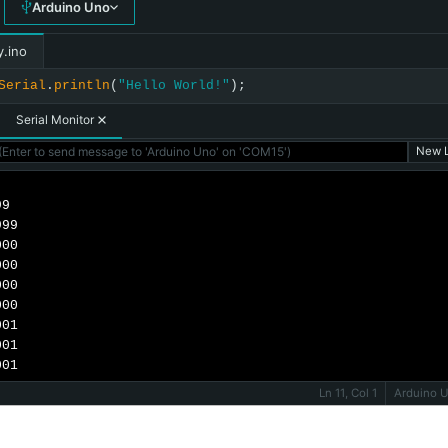
Arduino Uno
y.ino
Serial
.
println
(
"Hello World!"
);
Serial Monitor
Enter to send message to 'Arduino Uno' on 'COM15')
New L
9

99

00

00

00

00

01

01

001
Ln 11, Col 1
Arduino 