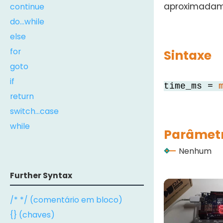
aproximadam
continue
do...while
else
for
Sintaxe
goto
if
time_ms =
return
switch...case
while
Parâmet
Nenhum
Further Syntax
/* */ (comentário em bloco)
{} (chaves)