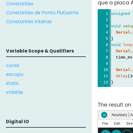
que a placa 
Constantes
Constantes de Ponto Flutuante
unsigned
Constantes Inteiras
void
setu
Serial
.
}
void
loop
Variable Scope & Qualifiers
Serial
.
  time_ms
const
Serial
.
escopo
delay
(1
static
}
volatile
The result on 
Newbiely | A
∞
Digital IO
File
Edit
Ske