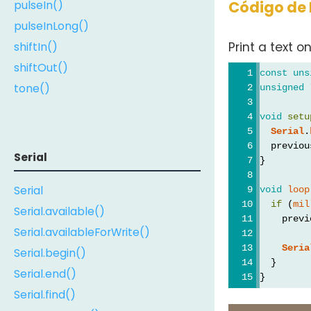
Código de 
pulseIn()
pulseInLong()
shiftIn()
Print a text 
shiftOut()
const
uns
tone()
unsigned
void
setu
Serial
.
  previou
Serial
}
Serial
void
loop
if
 (
mil
Serial.available()
    previ
Serial.availableForWrite()
Seria
Serial.begin()
  }
Serial.end()
}
Serial.find()