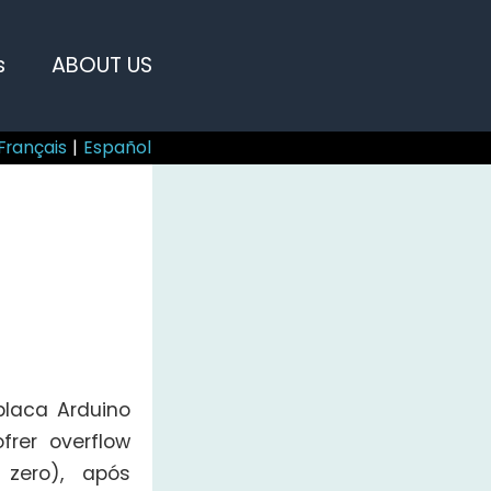
s
ABOUT US
Français
|
Español
laca Arduino
rer overflow
zero), após