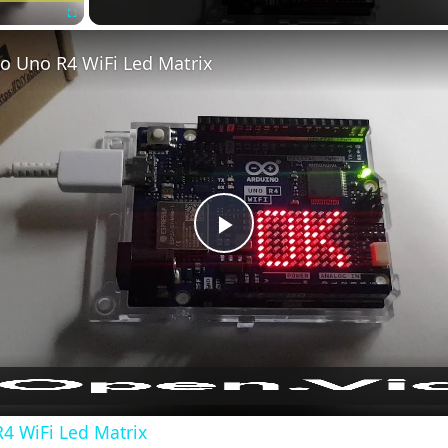
Fullscreen
o Uno R4 WiFi Led Matrix
Play
Video
4 WiFi Led Matrix