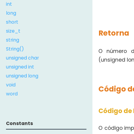
int
long
short
size_t
Retorna
string
String()
O número d
unsigned char
(unsigned lo
unsigned int
unsigned long
void
Código d
word
Código de 
Constants
O código imp