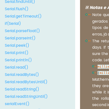
Serial.findUntil()
※ Notas e 
Serial.flush()
Note qu
Serial.getTimeout()
gerados
if(Serial)
tipos d
Serial.parseFloat()
erros, j
Serial.parseInt()
The retu
Serial.peek()
days. If
Serial.print()
sure the 
code. Le
Serial.println()
Serial.read()
milli
(
mill
Serial.readBytes()
Mathemat
Serial.readBytesUntil()
they are
Serial.readString()
while it
Serial.readStringUntil()
the roll
serialEvent()
second i