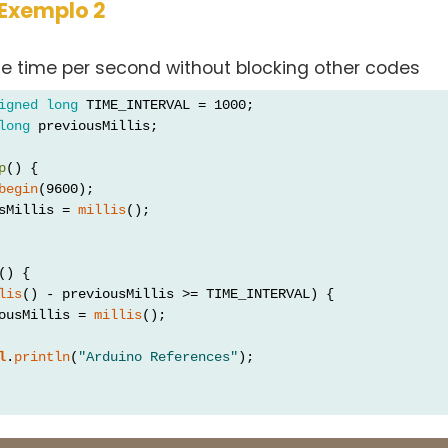
Exemplo 2
one time per second without blocking other codes
igned
long
 TIME_INTERVAL = 1000;
long
 previousMillis;
p
() {
begin
(9600);
sMillis = 
millis
();
() {
lis
() - previousMillis >= TIME_INTERVAL) {
ousMillis = 
millis
();
l
.
println
(
"Arduino References"
);