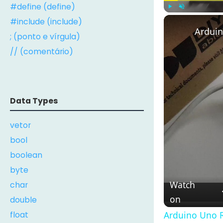
#define (define)
Play
Unmute
#include (include)
Arduin
; (ponto e vírgula)
// (comentário)
Data Types
vetor
bool
boolean
byte
Watch
char
on
double
float
Arduino Uno R