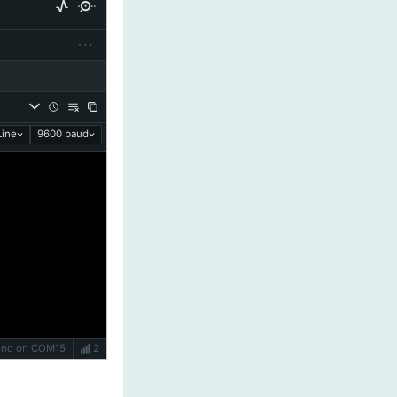
···
ine
9600 baud
Uno on COM15
2