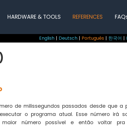
HARDWARE & TOOLS
REFERENCES
FAQ
English
|
Deutsch
|
Português
|
한국어
|
)
o
úmero de milissegundos passados desde que a p
xecutar o programa atual. Esse número irá sof
 maior número possível e então voltar pra 