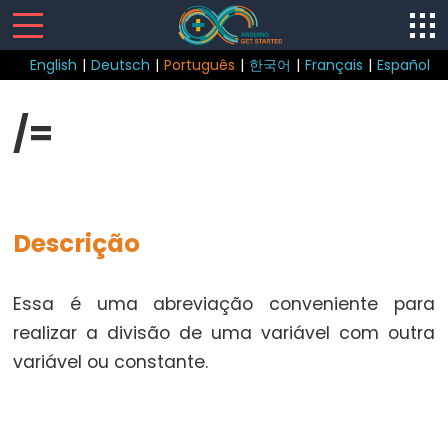
English
|
Deutsch
|
Português
|
한국어
|
Français
|
Español
Sketch
/=
loop()
setup()
Descrição
Control
Essa é uma abreviação conveniente para
Structure
realizar a divisão de uma variável com outra
break
variável ou constante.
continue
do...while
else