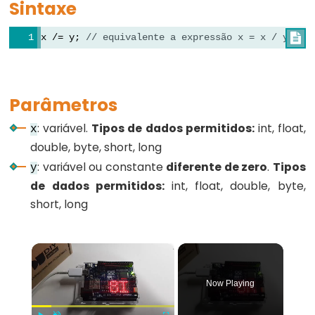
Sintaxe
for
x /= y; 
// equivalente a expressão x = x / y;

goto
if
return
Parâmetros
switch...case
while
: variável.
Tipos de dados permitidos:
int, float,
x
double, byte, short, long
: variável ou constante
diferente de zero
.
Tipos
y
de dados permitidos:
int, float, double, byte,
Further
short, long
Syntax
/*
×
*/
(comentário
Now Playing
em