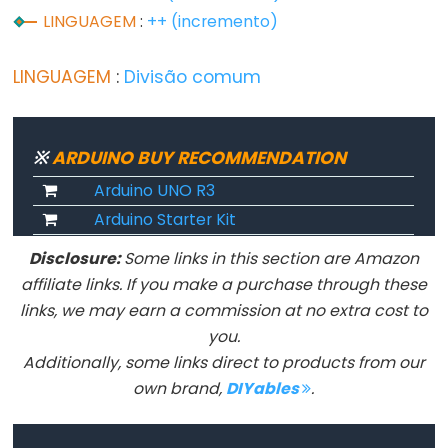
Flutuante
LINGUAGEM
:
++ (incremento)
Constantes
Inteiras
LINGUAGEM
:
Divisão comum
※
ARDUINO BUY RECOMMENDATION
Variable
Arduino UNO R3
Scope
Arduino Starter Kit
&
Qualifiers
Disclosure:
Some links in this section are Amazon
affiliate links. If you make a purchase through these
const
links, we may earn a commission at no extra cost to
escopo
you.
static
Additionally, some links direct to products from our
volatile
own brand,
DIYables
.