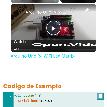
bloco)
×
Play
Unmute
Fullscreen
{}
Arduino Uno R4 WiFi Led Matrix
(chaves)
#define
(define)
Play
#include
Watch
(include)
on
Video
;
(ponto
Arduino Uno R4 WiFi Led Matrix
e
vírgula)
//
(comentário)
Código de Exemplo
void
setup
() {

Serial
.
begin
(9600);
Data