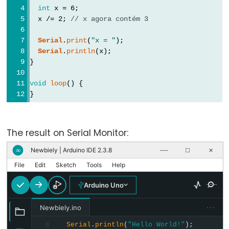
Types
int
 x = 6;
  x /= 2; 
// x agora contém 3
vetor
Serial
.
print
(
"x = "
);
bool
Serial
.
println
(x);
}
boolean
byte
void
loop
() {
char
}
double
float
The result on Serial Monitor:
int
Newbiely | Arduino IDE 2.3.8
∞
──
☐
✕
long
File
Edit
Sketch
Tools
Help
short
Arduino Uno
size_t
string
···
Newbiely.ino
String()
Serial
.
println
(
"Hello World!"
);
8