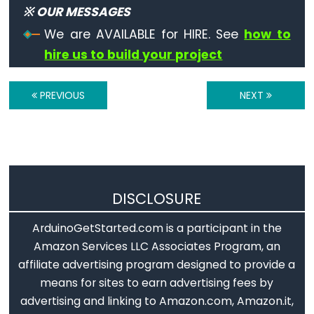
※ OUR MESSAGES
Digital
We are AVAILABLE for HIRE. See
how to
IO
hire us to build your project
digitalRead()
PREVIOUS
NEXT
digitalWrite()
pinMode()
Analog
DISCLOSURE
IO
ArduinoGetStarted.com is a participant in the
analogRead()
Amazon Services LLC Associates Program, an
analogReference()
affiliate advertising program designed to provide a
means for sites to earn advertising fees by
analogWrite()
advertising and linking to Amazon.com, Amazon.it,