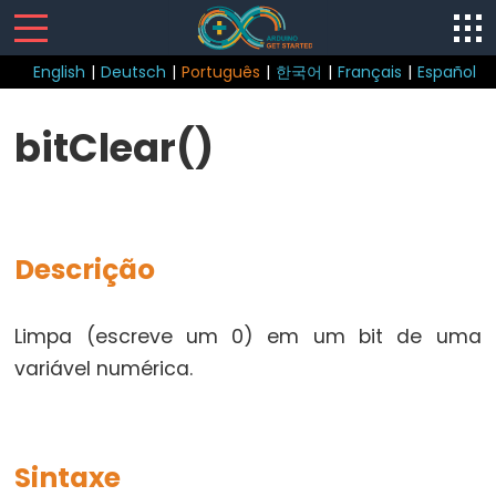
English
|
Deutsch
|
Português
|
한국어
|
Français
|
Español
Sketch
bitClear()
loop()
setup()
Descrição
Control
Limpa (escreve um 0) em um bit de uma
Structure
variável numérica.
break
continue
do...while
Sintaxe
else