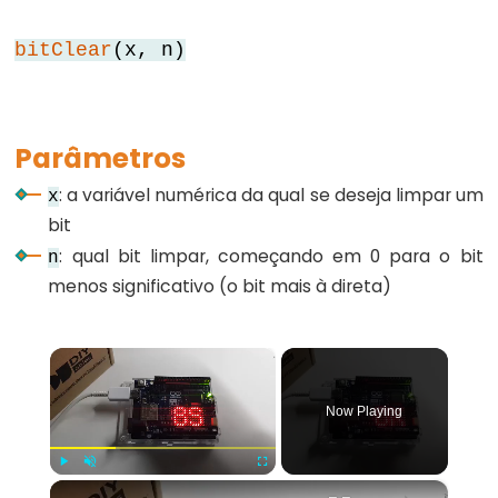
for
bitClear
(x, n)
goto
if
return
Parâmetros
switch...case
: a variável numérica da qual se deseja limpar um
x
while
bit
: qual bit limpar, começando em 0 para o bit
n
menos significativo (o bit mais à direta)
Further
Syntax
×
/*
Now Playing
*/
(comentário
em
×
Play
Unmute
Fullscreen