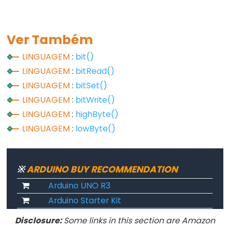
Flutuante
Constantes
Inteiras
Ver Também
LINGUAGEM
:
bit()
LINGUAGEM
:
bitRead()
LINGUAGEM
:
bitSet()
Variable
LINGUAGEM
:
bitWrite()
Scope
&
LINGUAGEM
:
highByte()
Qualifiers
LINGUAGEM
:
lowByte()
const
escopo
※
ARDUINO BUY RECOMMENDATION
static
Arduino UNO R3
volatile
Arduino Starter Kit
Disclosure:
Some links in this section are Amazon