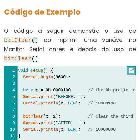
Types
Código de Exemplo
vetor
bool
O código a seguir demonstra o use de
boolean
ao imprimir uma variável no
bitClear
()
byte
Monitor Serial antes e depois do uso de
.
char
bitClear
()
double
void
setup
() {

float
Serial
.
begin
(9600);
int
byte
 x = 0b10000100;      
// the 0b prefix ind
long
Serial
.
print
(
"BEFORE: "
);
Serial
.
println
(x, 
BIN
);   
// 10000100
short
size_t
bitClear
(x, 2);           
// clear the third b
Serial
.
print
(
"AFTER:  "
);
string
Serial
.
println
(x, 
BIN
);   
// 10000000
String()
}