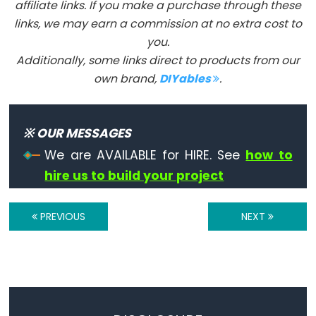
affiliate links. If you make a purchase through these
links, we may earn a commission at no extra cost to
Digital
you.
IO
Additionally, some links direct to products from our
own brand,
DIYables
.
digitalRead()
digitalWrite()
pinMode()
※ OUR MESSAGES
We are AVAILABLE for HIRE. See
how to
hire us to build your project
Analog
IO
PREVIOUS
NEXT
analogRead()
analogReference()
analogWrite()