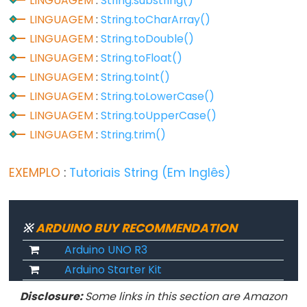
LINGUAGEM
:
String.substring()
Flutuante
LINGUAGEM
:
String.toCharArray()
Constantes
LINGUAGEM
:
String.toDouble()
Inteiras
LINGUAGEM
:
String.toFloat()
LINGUAGEM
:
String.toInt()
LINGUAGEM
:
String.toLowerCase()
LINGUAGEM
:
String.toUpperCase()
Variable
Scope
LINGUAGEM
:
String.trim()
&
Qualifiers
EXEMPLO
:
Tutoriais String (Em Inglês)
const
escopo
※
ARDUINO BUY RECOMMENDATION
static
Arduino UNO R3
volatile
Arduino Starter Kit
Disclosure:
Some links in this section are Amazon