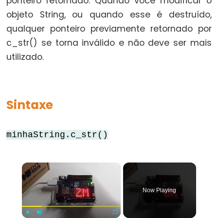
ponteiro retornado. Quando você modificar o
for
objeto String, ou quando esse é destruído,
qualquer ponteiro previamente retornado por
goto
c_str() se torna inválido e não deve ser mais
if
utilizado.
return
switch...case
while
Sintaxe
minhaString.c_str()
Further
Syntax
×
/*
*/
Now Playing
(comentário
em