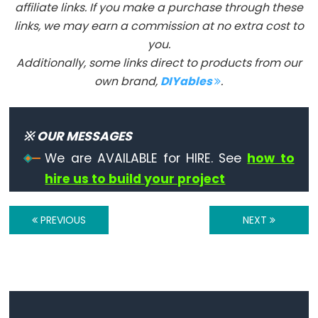
affiliate links. If you make a purchase through these
links, we may earn a commission at no extra cost to
Digital
you.
IO
Additionally, some links direct to products from our
digitalRead()
own brand,
DIYables
.
digitalWrite()
pinMode()
※ OUR MESSAGES
We are AVAILABLE for HIRE. See
how to
hire us to build your project
Analog
IO
PREVIOUS
NEXT
analogRead()
analogReference()
analogWrite()