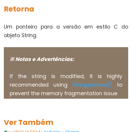
Types
Retorna
vetor
Um ponteiro para a versão em estilo C do
bool
objeto String.
boolean
byte
char
※ Notas e Advertências:
double
float
If the string is modified, it is highly
int
recommended using
String.reserve()
to
long
prevent the memory fragmentation issue
short
size_t
string
Ver Também
String()