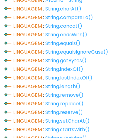
LINGUAGEM
:
Arduino - String
unsigned
LINGUAGEM
:
String.charAt()
char
LINGUAGEM
:
String.compareTo()
unsigned
LINGUAGEM
:
String.concat()
int
LINGUAGEM
:
String.endsWith()
unsigned
LINGUAGEM
:
String.equals()
long
LINGUAGEM
:
String.equalsIgnoreCase()
void
LINGUAGEM
:
String.getBytes()
word
LINGUAGEM
:
String.indexOf()
LINGUAGEM
:
String.lastIndexOf()
LINGUAGEM
:
String.length()
Constants
LINGUAGEM
:
String.remove()
LINGUAGEM
:
String.replace()
Constantes
LINGUAGEM
:
String.reserve()
Constantes
LINGUAGEM
:
String.setCharAt()
de
LINGUAGEM
:
String.startsWith()
Ponto