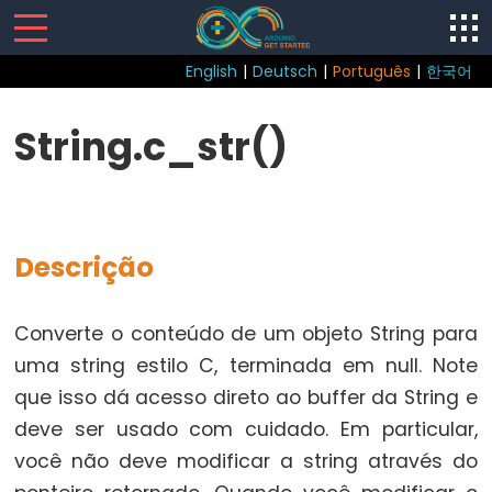
English
|
Deutsch
|
Português
|
한국어
Sketch
String.c_str()
loop()
setup()
Descrição
Control
Converte o conteúdo de um objeto String para
Structure
uma string estilo C, terminada em null. Note
break
que isso dá acesso direto ao buffer da String e
continue
deve ser usado com cuidado. Em particular,
do...while
você não deve modificar a string através do
else