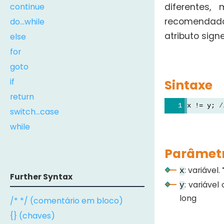
continue
diferentes,
recomendado
do...while
atributo sign
else
for
goto
if
Sintaxe
return
x != y; 
/
switch...case
while
Parâmet
: variável.
x
Further Syntax
: variável
y
long
/* */ (comentário em bloco)
{} (chaves)