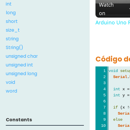
int
Watch
long
on
short
Arduino Uno R
size_t
string
String()
unsigned char
Código d
unsigned int
void
setu
unsigned long
Serial
.
void
int
 x =
word
int
 y =
if
 (x !
Seria
Constants
else
Seria