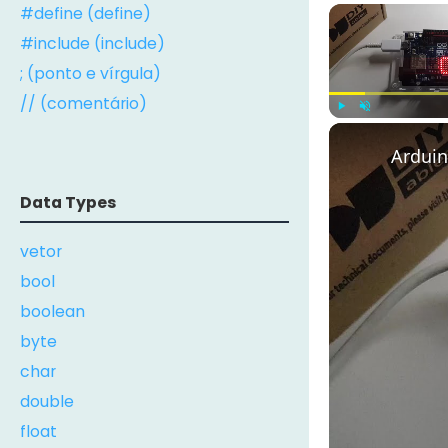
#define (define)
#include (include)
; (ponto e vírgula)
// (comentário)
Play
Unmute
Arduin
Data Types
vetor
bool
boolean
byte
char
double
float