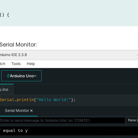
() {
Serial Monitor:
rduino IDE 2.3.8
tch
Tools
Help
Arduino Uno
y.ino
Serial
.
println
(
"Hello World!"
);
Serial Monitor
Enter to send message to 'Arduino Uno' on 'COM15')
New L
T equal to y