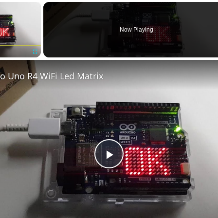
×
Now Playing
Fullscreen
o Uno R4 WiFi Led Matrix
Play
Video