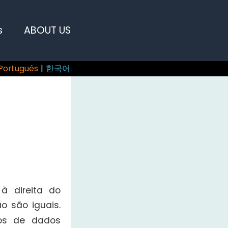
s
ABOUT US
Português
|
한국어
à direita do
o são iguais.
pos de dados