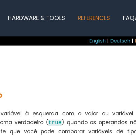
HARDWARE & TOOLS
REFERENCES
FAQ
English
|
Deutsch
|
o
ariável à esquerda com o valor ou variável 
torna verdadeiro (
) quando os operandos nã
true
ote que você pode comparar variáveis de ti