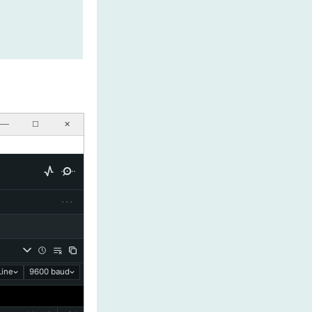
──
☐
✕
···
ine
9600 baud