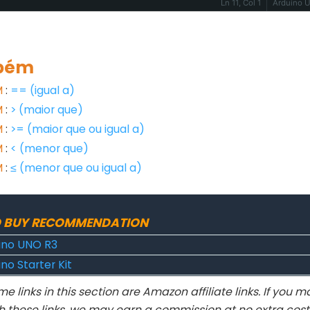
Ln 11, Col 1
Arduino 
bém
M
:
== (igual a)
M
:
> (maior que)
M
:
>= (maior que ou igual a)
M
:
< (menor que)
M
:
≤ (menor que ou igual a)
 BUY RECOMMENDATION
ino UNO R3
no Starter Kit
e links in this section are Amazon affiliate links. If you
h these links, we may earn a commission at no extra cost 