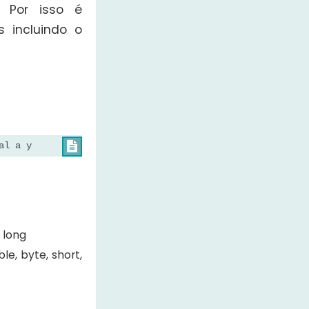
. Por isso é
 incluindo o
al a y

, long
ble, byte, short,