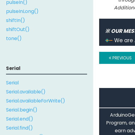
pulseIn()
Addition
pulseInLong()
shiftIn()
shiftOut()
※ OUR MES
tone()
We are 
PREVIOUS
Serial
Serial
Serial.available()
Serial.availableForWrite()
Serial.begin()
ArduinoGet
Serial.end()
Program, an 
Serial.find()
earn adv