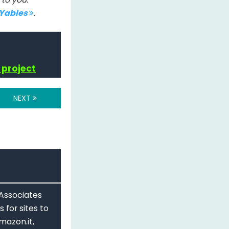
IYables
.
 project
NEXT
 Associates
 for sites to
mazon.it,