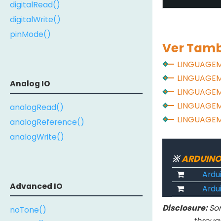
digitalRead()
digitalWrite()
pinMode()
Ver Tam
LINGUAGE
LINGUAGE
Analog IO
LINGUAGE
LINGUAGE
analogRead()
LINGUAGE
analogReference()
analogWrite()
※
ARDUINO
Ardu
Advanced IO
Ardui
Disclosure:
Som
noTone()
throug