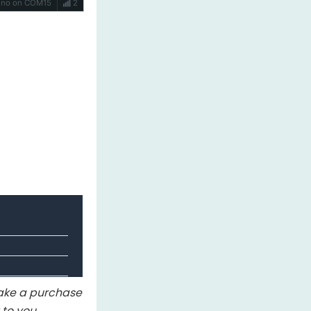
Uno on COM15
2
 make a purchase
to you.