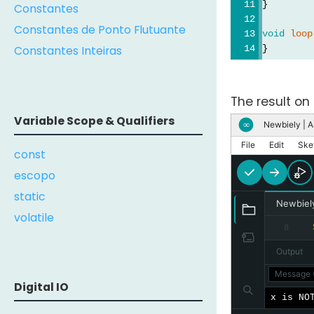
}
Constantes
Constantes de Ponto Flutuante
void
loop
}
Constantes Inteiras
The result on 
Variable Scope & Qualifiers
Newbiely | A
∞
File
Edit
Ske
const
escopo
static
Newbiel
volatile
8
Output
Message (
Digital IO
x is NO