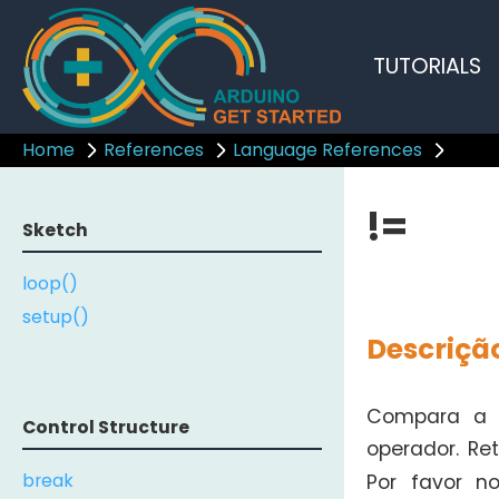
TUTORIALS
Home
References
Language References
!=
Sketch
loop()
setup()
Descriçã
Compara a v
Control Structure
operador. Re
break
Por favor n