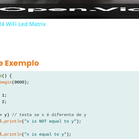
4 WiFi Led Matrix
e Exemplo
p
() {
begin
(9600);
 1;
 2;
= y) 
// testa se x é diferente de y
l
.
println
(
"x is NOT equal to y"
);
l
.
println
(
"x is equal to y"
);