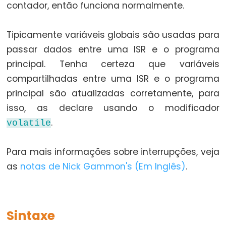
Serial.available()
contador, então funciona normalmente.
Serial.availableForWrite()
Tipicamente variáveis globais são usadas para
Serial.begin()
passar dados entre uma ISR e o programa
Serial.end()
principal. Tenha certeza que variáveis
Serial.find()
compartilhadas entre uma ISR e o programa
Serial.findUntil()
principal são atualizadas corretamente, para
Serial.flush()
isso, as declare usando o modificador
Serial.getTimeout()
.
volatile
if(Serial)
Serial.parseFloat()
Para mais informações sobre interrupções, veja
Serial.parseInt()
as
notas de Nick Gammon's (Em Inglês)
.
Serial.peek()
Serial.print()
Serial.println()
Sintaxe
Serial.read()