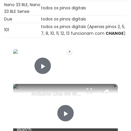
bloco)
Nano 33 BLE, Nano
todos os pinos digitais
{}
33 BLE Sense
(chaves)
Due
todos os pinos digitais
todos os pinos digitais (Apenas pinos 2, 5,
#define
101
7, 8, 10, 11, 12, 13 funcionam com
CHANGE
)
(define)
#include
×
(include)
;
Now Playing
(ponto
Play Video
e
vírgula)
×
//
Arduino Uno R4 WiFi Led Matrix
(comentário)
Play
Data
Watch