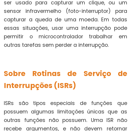
ser usado para capturar um clique, ou um
sensor infravermelho (foto-interruptor) para
Digital
IO
capturar a queda de uma moeda. Em todas
essas situações, usar uma interrupção pode
digitalRead()
permitir o microcontrolador trabalhar em
digitalWrite()
outras tarefas sem perder a interrupção.
pinMode()
Sobre Rotinas de Serviço de
Analog
Interrupções (ISRs)
IO
analogRead()
ISRs são tipos especiais de funções que
analogReference()
possuem algumas limitações únicas que as
analogWrite()
outras funções não possuem. Uma ISR não
recebe argumentos, e não devem retornar