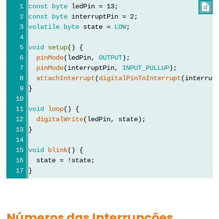
String.setCharAt()
const
byte
 ledPin = 13;

const
byte
 interruptPin = 2;
String.startsWith()
volatile
byte
 state = 
LOW
;
String.substring()
String.toCharArray()
void
setup
() {
pinMode
(ledPin, 
OUTPUT
);
String.toDouble()
pinMode
(interruptPin, 
INPUT_PULLUP
);
String.toFloat()
attachInterrupt
(
digitalPinToInterrupt
(interrup
}
String.toInt()
String.toLowerCase()
void
loop
() {
digitalWrite
(ledPin, state);
String.toUpperCase()
}
String.trim()
void
blink
() {
  state = !state;
}
String
Operators
Números das Interrupções