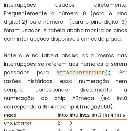
interrupções usados diretamente.
String
Frequentemente o número 0 (para o pino
>
(greater
digital 2) ou o número 1 (para o pino digital 3)
than)
foram usados. A tabela abaixo mostra os pinos
String
com interrupções disponíveis em cada placa.
>=
(greater
Note que na tabela abaixo, os números das
than
interrupções se referem aos números a serem
or
passados para
. Por
attachInterrupt
()
equal
razões históricas, essa numeração nem
to)
sempre corresponde diretamente a
String
numeração do chip ATmega (ex. int.0
<
corresponde à INT4 no chip ATmega2560).
(less
than)
Placa
int.0
int.1
int.2
int.3
int.4
int.5
String
Uno, Ethernet
2
3
<=
Mega2560
2
3
21
20
19
18