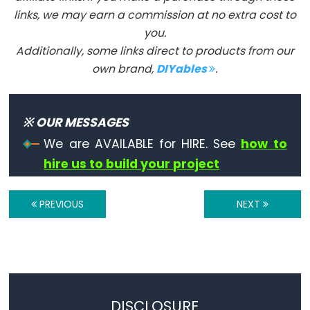
Keyboard.print()
links, we may earn a commission at no extra cost to
Keyboard.println()
you.
Keyboard.release()
Additionally, some links direct to products from our
Keyboard.releaseAll()
own brand,
DIYables
.
Keyboard.write()
※ OUR MESSAGES
We are AVAILABLE for HIRE. See
how to
Mouse
hire us to build your project
Mouse
PREVIOUS
NEXT
Mouse.begin()
Mouse.click()
Mouse.end()
Mouse.isPressed()
Mouse.move()
DISCLOSURE