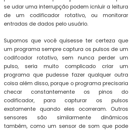
Flutuante
se udar uma interrupção podem icnluir a leitura
Constantes
de um codificador rotativo, ou monitorar
Inteiras
entradas de dados pelo usuário.
Supomos que você quisesse ter certeza que
um programa sempre captura os pulsos de um
Variable
codifcador rotativo, sem nunca perder um
Scope
&
pulso, seria muito complicado criar um
Qualifiers
programa que pudesse fazer qualquer outra
coisa além disso, porque o programa precisaria
const
checar constantemente os pinos do
escopo
codificador, para capturar os pulsos
static
exatamente quando eles ocorreram. Outros
volatile
sensores são similarmente dinâmicos
também, como um sensor de som que pode