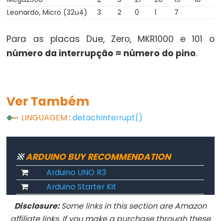
(less
Leonardo, Micro (32u4)
3
2
0
1
7
than
or
Para as placas Due, Zero, MKR1000 e 101 o
equal
número da interrupção = número do pino
.
to)
Ver Também
Keyboard
LINGUAGEM
:
detachInterrupt()
Keyboard
Keyboard.begin()
※
ARDUINO BUY RECOMMENDATION
Keyboard.end()
Arduino UNO R3
Teclas
Arduino Starter Kit
modificadoras
Disclosure:
Some links in this section are Amazon
Keyboard.press()
affiliate links. If you make a purchase through these