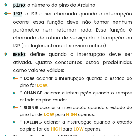
Stream.flush()
: o número do pino do Arduino
pino
Stream.getTimeout()
: a ISR a ser chamada quando a interrupção
ISR
ocorre; essa função deve não tomar nenhum
Stream.parseFloat()
parâmetro nem retornar nada. Essa função é
Stream.parseInt()
chamada de rotina de serviço da interrupção ou
Stream.peek()
ISR (do Inglês, interrupt service routine).
Stream.read()
: define quando a interrupção deve ser
modo
Stream.readBytes()
ativada. Quatro constantes estão predefinidas
Stream.readBytesUntil()
como valores válidos:
Stream.readString()
*
LOW
acionar a interrupção quando o estado do
pino for
LOW
,
Stream.readStringUntil()
*
CHANGE
acionar a interrupção quando o sempre
Stream.setTimeout()
estado do pino mudar
*
RISING
acionar a interrupção quando o estado do
pino for de
LOW
para
HIGH
apenas,
*
FALLING
acionar a interrupção quando o estado
String
do pino for de
HIGH
para
LOW
apenas.
Functions