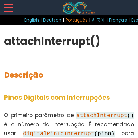
English
|
Deutsch
|
Português
|
한국어
|
Français
|
Es
Sketch
attachInterrupt()
loop()
setup()
Descrição
Control
Structure
Pinos Digitais com Interrupções
break
O primeiro parâmetro de
attachInterrupt
()
continue
é o número da interrupção. É recomendado
do...while
usar
para
digitalPinToInterrupt
(pino)
else