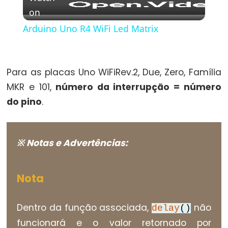
Types
on
Video
Arduino Uno R4 WiFi Led Matrix
vetor
bool
boolean
Para as placas Uno WiFiRev.2, Due, Zero, Família
byte
MKR e 101,
número da interrupção = número
char
do pino
.
double
float
int
※ Notas e Advertências:
long
short
Nota
size_t
string
Dentro da função associada,
não
delay
()
String()
funcionará e o valor retornado por