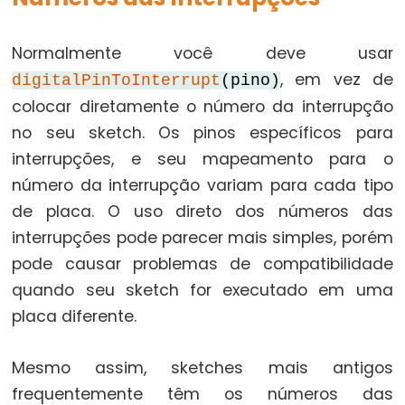
String
+=
(Anexação)
Normalmente você deve usar
, em vez de
String
digitalPinToInterrupt
(pino)
==
colocar diretamente o número da interrupção
(Comparação)
no seu sketch. Os pinos específicos para
String
interrupções, e seu mapeamento para o
+
número da interrupção variam para cada tipo
(Concatenação)
de placa. O uso direto dos números das
String
interrupções pode parecer mais simples, porém
!=
pode causar problemas de compatibilidade
(Diferença)
quando seu sketch for executado em uma
String
placa diferente.
[]
(Acesso
Mesmo assim, sketches mais antigos
de
frequentemente têm os números das
elementos)