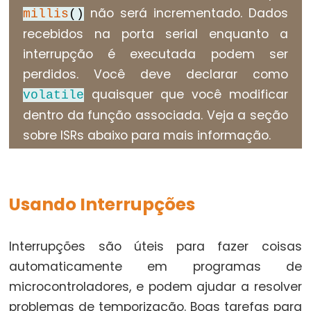
unsigned
não será incrementado. Dados
millis
()
char
recebidos na porta serial enquanto a
unsigned
interrupção é executada podem ser
int
perdidos. Você deve declarar como
unsigned
quaisquer que você modificar
volatile
long
dentro da função associada. Veja a seção
void
sobre ISRs abaixo para mais informação.
word
Usando Interrupções
Constants
Interrupções são úteis para fazer coisas
Constantes
automaticamente em programas de
Constantes
de
microcontroladores, e podem ajudar a resolver
Ponto
problemas de temporização. Boas tarefas para