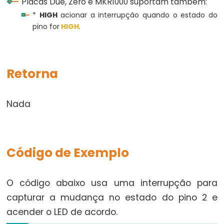
Placas Due, Zero e MKR1000 suportam também:
*
HIGH
acionar a interrupção quando o estado do
String.c_str()
pino for
HIGH
.
String.charAt()
String.compareTo()
String.concat()
Retorna
String.endsWith()
String.equals()
Nada
String.equalsIgnoreCase()
String.getBytes()
String.indexOf()
Código de Exemplo
String.lastIndexOf()
String.length()
O código abaixo usa uma interrupção para
String.remove()
capturar a mudança no estado do pino 2 e
String.replace()
acender o LED de acordo.
String.reserve()