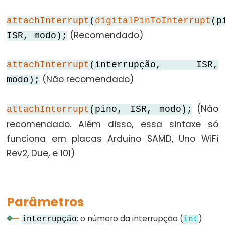
Serial.readBytes()
Serial.readBytesUntil()
attachInterrupt
(
digitalPinToInterrupt
(p
(Recomendado)
Serial.readString()
ISR, modo);
Serial.readStringUntil()
attachInterrupt
(interrupção, ISR,
serialEvent()
(Não recomendado)
modo);
Serial.setTimeout()
Serial.write()
(Não
attachInterrupt
(pino, ISR, modo);
recomendado. Além disso, essa sintaxe só
funciona em placas Arduino SAMD, Uno WiFi
Stream
Rev2, Due, e 101)
Stream
Stream.available()
Parâmetros
Stream.find()
Stream.findUntil()
: o número da interrupção (
)
interrupção
int