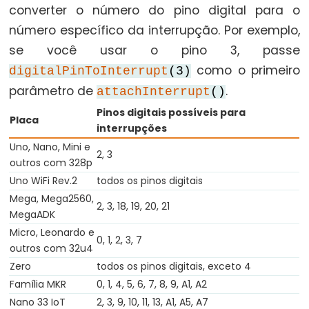
converter o número do pino digital para o
for
número específico da interrupção. Por exemplo,
goto
se você usar o pino 3, passe
if
como o primeiro
digitalPinToInterrupt
(3)
return
parâmetro de
.
attachInterrupt
()
switch...case
Pinos digitais possíveis para
Placa
while
interrupções
Uno, Nano, Mini e
2, 3
outros com 328p
Uno WiFi Rev.2
todos os pinos digitais
Further
Mega, Mega2560,
2, 3, 18, 19, 20, 21
Syntax
MegaADK
Micro, Leonardo e
0, 1, 2, 3, 7
/*
outros com 32u4
*/
Zero
todos os pinos digitais, exceto 4
(comentário
Família MKR
0, 1, 4, 5, 6, 7, 8, 9, A1, A2
em
Nano 33 IoT
2, 3, 9, 10, 11, 13, A1, A5, A7