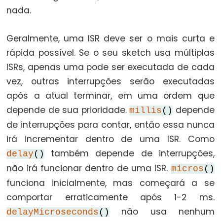
nada.
Advanced
Geralmente, uma ISR deve ser o mais curta e
IO
rápida possível. Se o seu sketch usa múltiplas
noTone()
ISRs, apenas uma pode ser executada de cada
pulseIn()
vez, outras interrupções serão executadas
pulseInLong()
após a atual terminar, em uma ordem que
shiftIn()
depende de sua prioridade.
depende
millis
()
shiftOut()
de interrupções para contar, então essa nunca
tone()
irá incrementar dentro de uma ISR. Como
também depende de interrupções,
delay
()
não irá funcionar dentro de uma ISR.
micros
()
funciona inicialmente, mas começará a se
Serial
comportar erraticamente após 1-2 ms.
Serial
não usa nenhum
delayMicroseconds
()