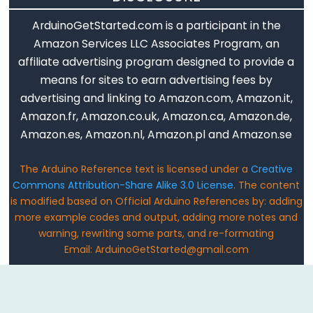
Mouse.press()
Mouse.release()
ArduinoGetStarted.com is a participant in the
Amazon Services LLC Associates Program, an
affiliate advertising program designed to provide a
means for sites to earn advertising fees by
Time
advertising and linking to Amazon.com, Amazon.it,
Amazon.fr, Amazon.co.uk, Amazon.ca, Amazon.de,
delay()
Amazon.es, Amazon.nl, Amazon.pl and Amazon.se
delayMicroseconds()
micros()
The Arduino Reference text is licensed under a
Creative
Commons Attribution-Share Alike 3.0 License
. The content
millis()
is modified based on Official Arduino References by: adding
more example codes and output, adding more notes and
warning, rewriting some parts, and re-formating
Email: ArduinoGetStarted@gmail.com
Math
abs()