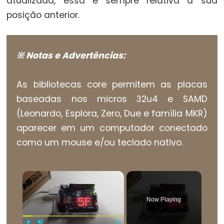
atualizada, essa é sempre relativa a sua
for
posição anterior.
goto
if
※ Notas e Advertências:
return
switch...case
As bibliotecas core permitem as placas
while
baseadas nos micros 32u4 e SAMD
(Leonardo, Esplora, Zero, Due e família MKR)
aparecer em um computador conectado
Further
como um mouse e/ou teclado nativo.
Syntax
×
/*
*/
Now Playing
(comentário
em