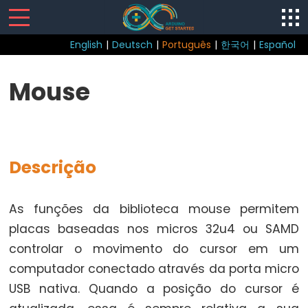
English
|
Deutsch
|
Português
|
한국어
|
Español
Sketch
Mouse
loop()
setup()
Descrição
Control
As funções da biblioteca mouse permitem
Structure
placas baseadas nos micros 32u4 ou SAMD
break
controlar o movimento do cursor em um
continue
computador conectado através da porta micro
do...while
USB nativa. Quando a posição do cursor é
else