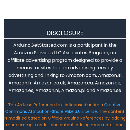
Advanced
IO
DISCLOSURE
noTone()
ArduinoGetStarted.com is a participant in the
pulseIn()
Amazon Services LLC Associates Program, an
pulseInLong()
affiliate advertising program designed to provide a
shiftIn()
means for sites to earn advertising fees by
shiftOut()
advertising and linking to Amazon.com, Amazon.it,
tone()
Amazon.fr, Amazon.co.uk, Amazon.ca, Amazon.de,
Amazon.es, Amazon.nl, Amazon.pl and Amazon.se
The Arduino Reference text is licensed under a
Creative
Serial
Commons Attribution-Share Alike 3.0 License
. The content
is modified based on Official Arduino References by: adding
Serial
more example codes and output, adding more notes and