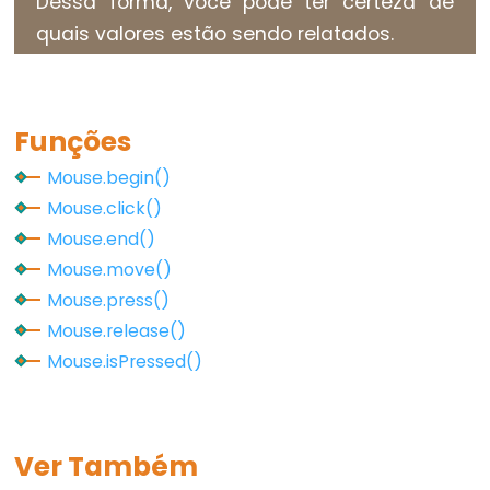
Dessa forma, você pode ter certeza de
unsigned
quais valores estão sendo relatados.
char
unsigned
int
unsigned
Funções
long
Mouse.begin()
void
Mouse.click()
word
Mouse.end()
Mouse.move()
Mouse.press()
Mouse.release()
Constants
Mouse.isPressed()
Constantes
Constantes
de
Ver Também
Ponto