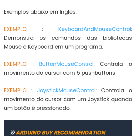
Flutuante
Exemplos abaixo em Inglês.
Constantes
Inteiras
EXEMPLO
:
KeyboardAndMouseControl
:
Demonstra os comandos das bibliotecas
Mouse e Keyboard em um programa.
Variable
Scope
EXEMPLO
:
ButtonMouseControl
: Controla o
&
movimento do cursor com 5 pushbuttons.
Qualifiers
const
EXEMPLO
:
JoystickMouseControl
: Controla o
escopo
movimento do cursor com um Joystick quando
um botão é pressionado.
static
volatile
※
ARDUINO BUY RECOMMENDATION