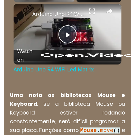
bloco)
×
Play
Unmute
Fullscreen
{}
Arduino Uno R4 WiFi Led Matrix
(chaves)
#define
(define)
Play
#include
Watch
(include)
on
Video
;
Arduino Uno R4 WiFi Led Matrix
(ponto
e
vírgula)
//
Uma nota as bibliotecas Mouse e
(comentário)
Keyboard
: se a biblioteca Mouse ou
Keyboard estiver rodando
constantemente, será difícil programar a
sua placa. Funções como
e
Mouse
.
move
()
Data