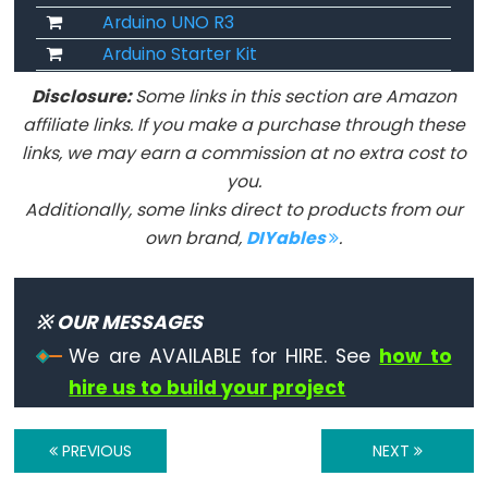
Arduino UNO R3
Digital
Arduino Starter Kit
IO
Disclosure:
Some links in this section are Amazon
digitalRead()
affiliate links. If you make a purchase through these
links, we may earn a commission at no extra cost to
digitalWrite()
you.
pinMode()
Additionally, some links direct to products from our
own brand,
DIYables
.
Analog
※ OUR MESSAGES
IO
We are AVAILABLE for HIRE. See
how to
analogRead()
hire us to build your project
analogReference()
analogWrite()
PREVIOUS
NEXT