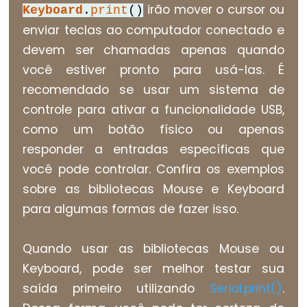
irão mover o cursor ou
Keyboard
.
print
()
Types
enviar teclas ao computador conectado e
vetor
devem ser chamadas apenas quando
bool
você estiver pronto para usá-las. É
boolean
recomendado se usar um sistema de
byte
controle para ativar a funcionalidade USB,
char
como um botão físico ou apenas
double
responder a entradas específicas que
float
você pode controlar. Confira os exemplos
sobre as bibliotecas Mouse e Keyboard
int
para algumas formas de fazer isso.
long
short
Quando usar as bibliotecas Mouse ou
size_t
Keyboard, pode ser melhor testar sua
string
saída primeiro utilizando
Serial.print()
.
String()