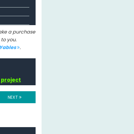
 make a purchase
to you.
IYables
.
 project
NEXT