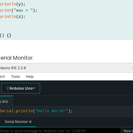
println
(y);
print
(
"max = "
);
println
(z);
() {}
Serial Monitor:
rduino IDE 2.3.8
tch
Tools
Help
Arduino Uno
y.ino
Serial
.
println
(
"Hello World!"
);
Serial Monitor
Enter to send message to 'Arduino Uno' on 'COM15')
New L