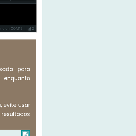
Uno on COM15
2
sada para
l, enquanto
 evite usar
 resultados
