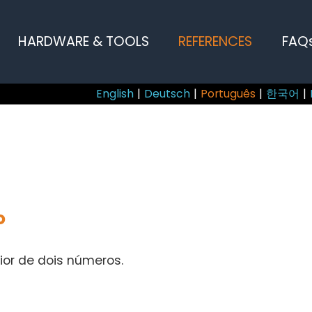
HARDWARE & TOOLS
REFERENCES
FAQ
English
|
Deutsch
|
Português
|
한국어
|
o
ior de dois números.