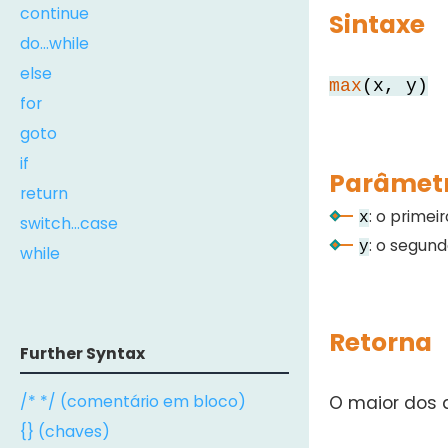
continue
Sintaxe
do...while
else
max
(x, y)
for
goto
if
Parâmet
return
: o primei
x
switch...case
: o segun
y
while
Retorna
Further Syntax
/* */ (comentário em bloco)
O maior dos 
{} (chaves)