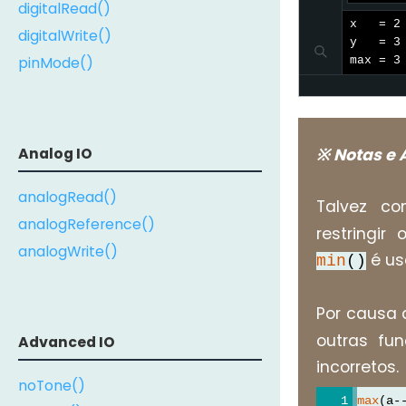
digitalRead()
x   = 2

digitalWrite()
y   = 3

pinMode()
max = 3
Analog IO
※ Notas e 
analogRead()
Talvez con
analogReference()
restringir
analogWrite()
é usa
min
()
Por causa
outras fun
Advanced IO
incorretos.
noTone()
max
(a-