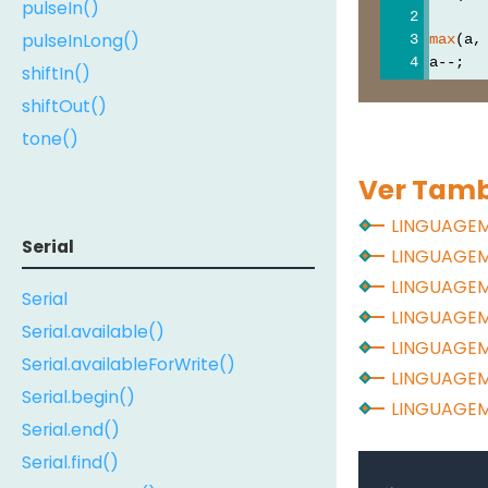
pulseIn()
pulseInLong()
max
(a,
a--;  
shiftIn()
shiftOut()
tone()
Ver Tam
LINGUAGE
Serial
LINGUAGE
LINGUAGE
Serial
LINGUAGE
Serial.available()
LINGUAGE
Serial.availableForWrite()
LINGUAGE
Serial.begin()
LINGUAGE
Serial.end()
Serial.find()