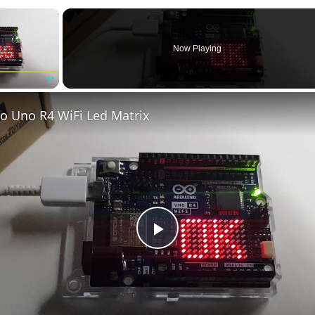
×
Now Playing
Fullscreen
o Uno R4 WiFi Led Matrix
Play
Video