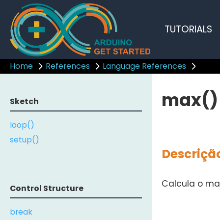
TUTORIALS
Home
References
Language References
max()
Sketch
loop()
setup()
Descriçã
Calcula o ma
Control Structure
break