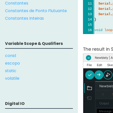
Constantes
Serial
.
Serial
.
Constantes de Ponto Flutuante
Serial
.
Constantes Inteiras
}
void
loop
Variable Scope & Qualifiers
The result in 
const
Newbiely | A
∞
escopo
File
Edit
Ske
static
volatile
Newbiel
8
Digital IO
Output
Message (