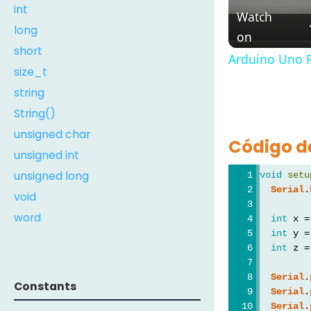
int
Watch
long
on
short
Arduino Uno R
size_t
string
String()
unsigned char
Código d
unsigned int
unsigned long
void
setu
Serial
.
void
word
int
 x =
int
 y =
int
 z =
Serial
.
Constants
Serial
.
Serial
.