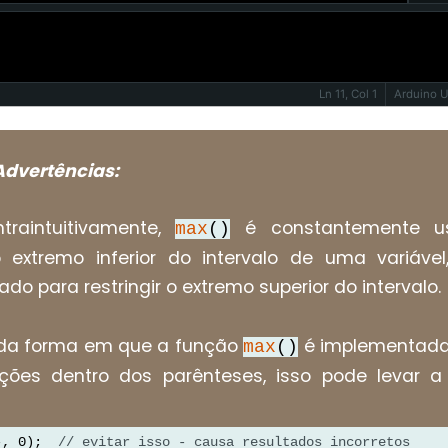
Ln 11, Col 1
Arduino 
Advertências:
traintuitivamente,
é constantemente u
max
()
 o extremo inferior do intervalo de uma variáve
do para restringir o extremo superior do intervalo.
 da forma em que a função
é implementada,
max
()
ções dentro dos parênteses, isso pode levar a
-, 0);  
// evitar isso - causa resultados incorretos