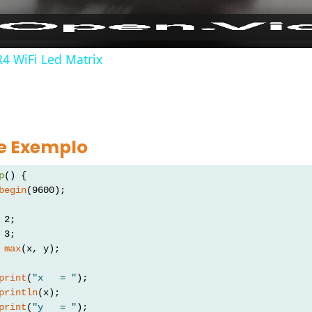
4 WiFi Led Matrix
e Exemplo
p
() {
begin
(9600);
 2;
 3;
 
max
(x, y);
print
(
"x   = "
);
println
(x);
print
(
"y   = "
);