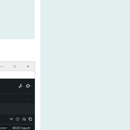
──
☐
✕
···
ine
9600 baud