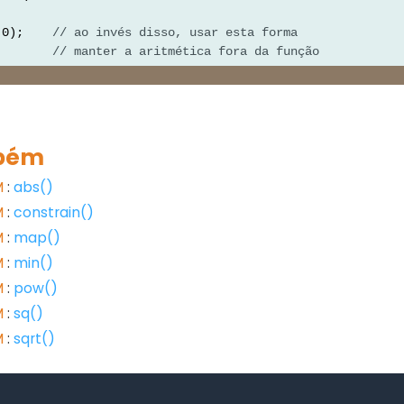
 0);    
// ao invés disso, usar esta forma
        
// manter a aritmética fora da função
bém
M
:
abs()
M
:
constrain()
M
:
map()
M
:
min()
M
:
pow()
M
:
sq()
M
:
sqrt()