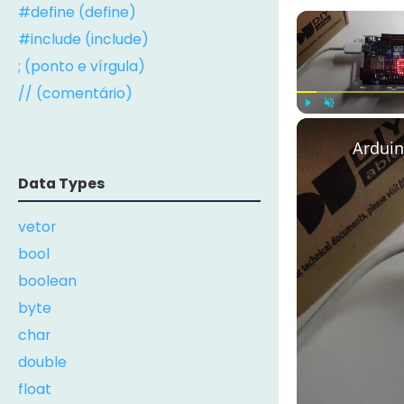
#define (define)
#include (include)
; (ponto e vírgula)
// (comentário)
Play
Unmute
Arduin
Data Types
vetor
bool
boolean
byte
char
double
float