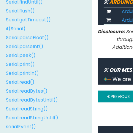
※
ARDUINO
Serial.findUntil()
Serial.flush()
Ardu
Serial.getTimeout()
Ardui
if(Serial)
Disclosure:
Som
Serial.parseFloat()
throug
Serial.parseInt()
Addition
Serial.peek()
Serial.print()
※ OUR MES
Serial.println()
We are 
Serial.read()
Serial.readBytes()
PREVIOUS
Serial.readBytesUntil()
Serial.readString()
Serial.readStringUntil()
serialEvent()