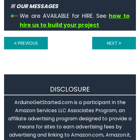
Serial.available()
※ OUR MESSAGES
Serial.availableForWrite()
We are AVAILABLE for HIRE. See
how to
Serial.begin()
hire us to build your project
Serial.end()
Serial.find()
PREVIOUS
NEXT
Serial.findUntil()
Serial.flush()
Serial.getTimeout()
if(Serial)
Serial.parseFloat()
DISCLOSURE
Serial.parseInt()
ArduinoGetStarted.com is a participant in the
Serial.peek()
Amazon Services LLC Associates Program, an
Serial.print()
affiliate advertising program designed to provide a
Serial.println()
means for sites to earn advertising fees by
Serial.read()
advertising and linking to Amazon.com, Amazon.it,