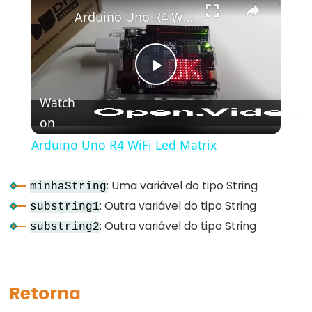
bloco)
Arduino Uno R4 WiFi Led Matrix
{}
(chaves)
#define
Play
(define)
Watch
#include
on
Video
(include)
;
Arduino Uno R4 WiFi Led Matrix
(ponto
e
: Uma variável do tipo String
minhaString
vírgula)
: Outra variável do tipo String
substring1
//
: Outra variável do tipo String
substring2
(comentário)
Retorna
Data