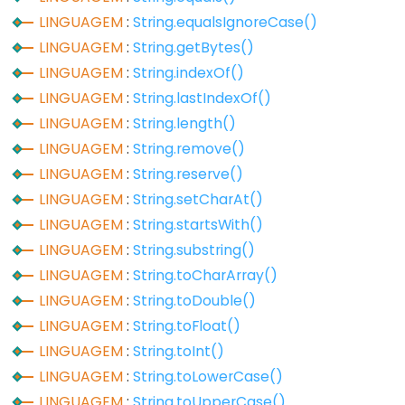
LINGUAGEM
:
String.equalsIgnoreCase()
Digital
LINGUAGEM
:
String.getBytes()
IO
LINGUAGEM
:
String.indexOf()
LINGUAGEM
:
String.lastIndexOf()
digitalRead()
LINGUAGEM
:
String.length()
digitalWrite()
LINGUAGEM
:
String.remove()
pinMode()
LINGUAGEM
:
String.reserve()
LINGUAGEM
:
String.setCharAt()
LINGUAGEM
:
String.startsWith()
Analog
LINGUAGEM
:
String.substring()
IO
LINGUAGEM
:
String.toCharArray()
LINGUAGEM
:
String.toDouble()
analogRead()
LINGUAGEM
:
String.toFloat()
analogReference()
LINGUAGEM
:
String.toInt()
analogWrite()
LINGUAGEM
:
String.toLowerCase()
LINGUAGEM
:
String.toUpperCase()