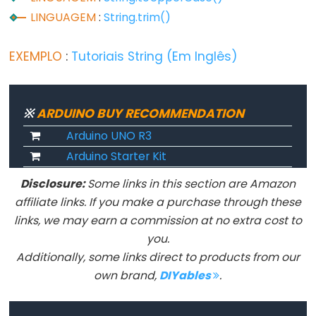
LINGUAGEM
:
String.trim()
Advanced
EXEMPLO
:
Tutoriais String (Em Inglês)
IO
noTone()
※
ARDUINO BUY RECOMMENDATION
pulseIn()
pulseInLong()
Arduino UNO R3
shiftIn()
Arduino Starter Kit
shiftOut()
Disclosure:
Some links in this section are Amazon
tone()
affiliate links. If you make a purchase through these
links, we may earn a commission at no extra cost to
you.
Additionally, some links direct to products from our
Serial
own brand,
DIYables
.
Serial