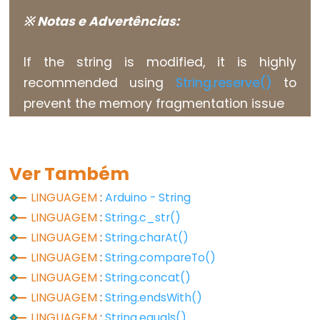
Flutuante
※ Notas e Advertências:
Constantes
Inteiras
If the string is modified, it is highly
recommended using
String.reserve()
to
prevent the memory fragmentation issue
Variable
Scope
&
Ver Também
Qualifiers
LINGUAGEM
:
Arduino - String
const
LINGUAGEM
:
String.c_str()
escopo
LINGUAGEM
:
String.charAt()
static
LINGUAGEM
:
String.compareTo()
volatile
LINGUAGEM
:
String.concat()
LINGUAGEM
:
String.endsWith()
LINGUAGEM
:
String.equals()