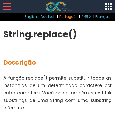
English
|
Deutsch
|
Português
|
한국어
|
Français
Sketch
String.replace()
loop()
setup()
Descrição
Control
A função replace() permite substituir todas as
Structure
instâncias de um determinado caractere por
break
outro caractere. Você pode também substituir
continue
substrings de uma String com uma substring
do...while
diferente.
else