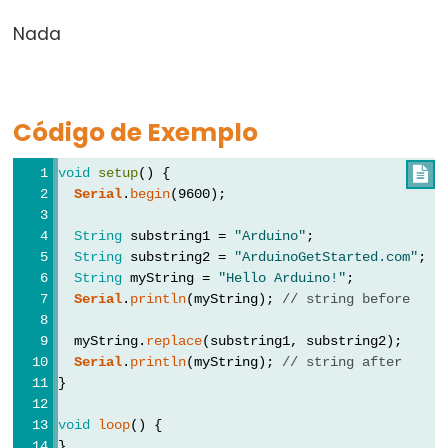
Types
Nada
vetor
bool
Código de Exemplo
boolean
byte
void
setup
() {

char
Serial
.
begin
(9600);
double
String
 substring1 = 
"Arduino"
;
float
String
 substring2 = 
"ArduinoGetStarted.com"
;
int
String
 myString = 
"Hello Arduino!"
;
Serial
.
println
(myString); 
// string before
long
short
  myString.
replace
(substring1, substring2);
Serial
.
println
(myString); 
// string after
size_t
}
string
String()
void
loop
() {
}