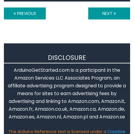
digitalWrite()
pinMode()
PREVIOUS
NEXT
Analog
IO
DISCLOSURE
analogRead()
ArduinoGetStarted.com is a participant in the
analogReference()
Amazon Services LLC Associates Program, an
analogWrite()
affiliate advertising program designed to provide a
means for sites to earn advertising fees by
advertising and linking to Amazon.com, Amazon.it,
Amazon.fr, Amazon.co.uk, Amazon.ca, Amazon.de,
Advanced
Amazon.es, Amazon.nl, Amazon.pl and Amazon.se
IO
The Arduino Reference text is licensed under a
Creative