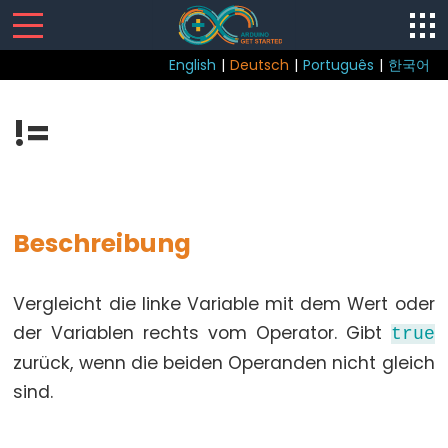
English
|
Deutsch
|
Português
|
한국어
Sketch
!=
loop()
setup()
Beschreibung
Control
Vergleicht die linke Variable mit dem Wert oder
Structure
der Variablen rechts vom Operator. Gibt
true
break
zurück, wenn die beiden Operanden nicht gleich
continue
sind.
do...while
else