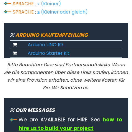
SPRACHE
:
< (Kleiner)
SPRACHE
:
≤ (Kleiner oder gleich)
Variable
Scope
&
Qualifiers
※
ARDUINO KAUFEMPFEHLUNG
Arduino UNO R3
const
Arduino Starter Kit
scope
Bitte Beachten: Dies sind Partnerschaftslinks. Wenn
static
Sie die Komponenten über diese Links Kaufen, können
volatile
wir eine Provision erhalten, ohne weitere Kosten für
Sie. Wir Schätzen es.
Digital
※ OUR MESSAGES
IO
We are AVAILABLE for HIRE. See
how to
digitalRead()
hire us to build your project