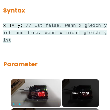
for
Syntax
goto
if
x != y;
// Ist false, wenn x gleich y
return
ist und true, wenn x nicht gleich y
switch...case
ist
while
Parameter
Further
Syntax
×
/*
*/
Now Playing
(Kommentarblock)
{}
Play
Unmute
Fullscreen