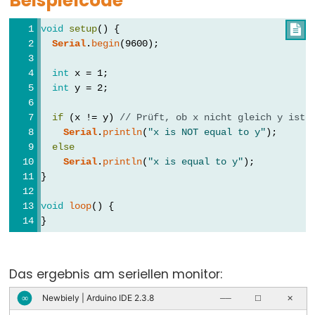
Beispielcode
array
void
setup
() {

bool
Serial
.
begin
(9600);
boolean
byte
int
 x = 1;
int
 y = 2;
char
double
if
 (x != y) 
// Prüft, ob x nicht gleich y ist
Serial
.
println
(
"x is NOT equal to y"
);
float
else
int
Serial
.
println
(
"x is equal to y"
);
}
long
short
void
loop
() {
size_t
}
string
String()
Das ergebnis am seriellen monitor:
unsigned
Newbiely | Arduino IDE 2.3.8
∞
──
☐
✕
char