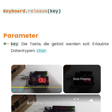
for
Keyboard
.
release
(key)
goto
if
return
Parameter
switch...case
: Die Taste, die gelöst werden soll. Erlaubte
key
while
Datentypen:
.
char
×
Further
Syntax
Now Playing
/*
*/
×
Play
Unmute
Fullscreen
(Kommentarblock)
Arduino Uno R4 WiFi Led Matrix
{}