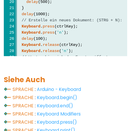
delay
(500);
unsigned
  }
int
delay
(1000);
unsigned
// Erstelle ein neues Dokument: (STRG + N):
Keyboard
.
press
(ctrlKey);
long
Keyboard
.
press
(
'n'
);
void
delay
(100);
word
Keyboard
.
release
(ctrlKey);
Keyboard
.
release
(
'n'
);
// Warte, bis sich das Fenster öffnet:
delay
(1000);
}
Constants
Siehe Auch
Konstanten
SPRACHE
:
Arduino - Keyboard
Gleitkommazahlkonstanten
SPRACHE
:
Keyboard.begin()
SPRACHE
:
Keyboard.end()
Integer-
Konstanten
SPRACHE
:
Keyboard Modifiers
SPRACHE
:
Keyboard.press()
SPRACHE
:
Keyboard.print()