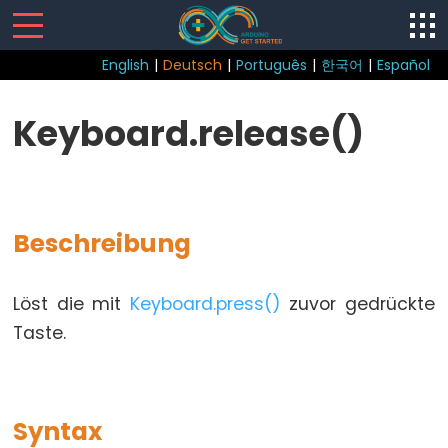
English
|
Deutsch
|
Português
|
한국어
|
Español
Sketch
Keyboard.release()
loop()
setup()
Beschreibung
Control
Löst die mit
Keyboard.press()
zuvor gedrückte
Structure
Taste.
break
continue
do...while
Syntax
else