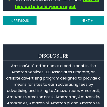
digitalWrite()
hire us to build your project
pinMode()
PREVIOUS
NEXT
Analog
IO
analogRead()
DISCLOSURE
analogReference()
ArduinoGetStarted.com is a participant in the
analogWrite()
Amazon Services LLC Associates Program, an
affiliate advertising program designed to provide a
means for sites to earn advertising fees by
Advanced
advertising and linking to Amazon.com, Amazon.it,
IO
Amazon.fr, Amazon.co.uk, Amazon.ca, Amazon.de,
Amazon.es, Amazon.nl, Amazon.pl and Amazon.se