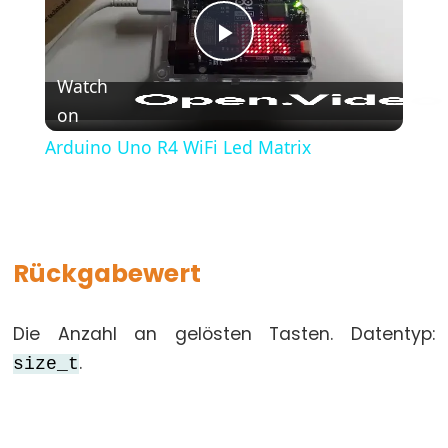
(Geschweifte
Klammern)
Play
#define
Watch
(define)
on
Video
#include
Arduino Uno R4 WiFi Led Matrix
(include)
;
(Semikolon)
//
(Einzeiliger
Rückgabewert
Kommentar)
Die Anzahl an gelösten Tasten. Datentyp:
.
size_t
Data
Types