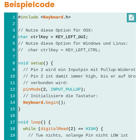
Beispielcode
array
bool
#
include
 <
Keyboard
.h>

boolean
// Nutze diese Option für OSX:
byte
char
 ctrlKey = KEY_LEFT_GUI;
char
// Nutze diese Option für Windows und Linux:
//  char ctrlKey = KEY_LEFT_CTRL;
double
float
void
setup
() {
int
// Pin 2 wird ein Inputpin mit Pullup-Widersta
// Pin 2 ist damit immer high, bis er auf Grou
long
// verbunden wird:
short
pinMode
(2, 
INPUT_PULLUP
);
// Initialisiere die Tastatur:
size_t
Keyboard
.
begin
();
string
}
String()
void
loop
() {
unsigned
while
 (
digitalRead
(2) == 
HIGH
) {
char
// Tue nichts, solange Pin nicht LOW ist