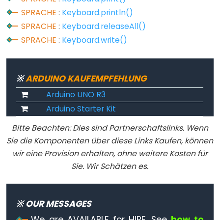
SPRACHE
:
Keyboard.println()
Variable
SPRACHE
:
Keyboard.releaseAll()
Scope
SPRACHE
:
Keyboard.write()
&
Qualifiers
※
ARDUINO KAUFEMPFEHLUNG
const
Arduino UNO R3
scope
Arduino Starter Kit
static
volatile
Bitte Beachten: Dies sind Partnerschaftslinks. Wenn
Sie die Komponenten über diese Links Kaufen, können
wir eine Provision erhalten, ohne weitere Kosten für
Sie. Wir Schätzen es.
Digital
IO
※ OUR MESSAGES
digitalRead()
We are AVAILABLE for HIRE. See
how to