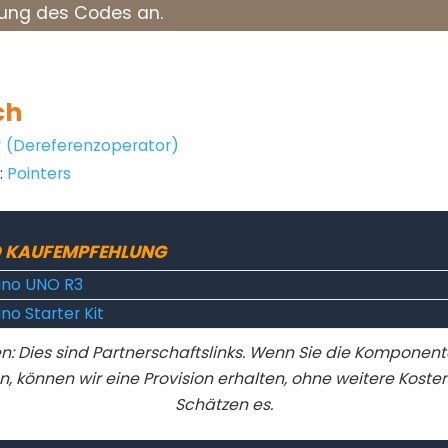
ung des Codes an.
ch
* (Dereferenzoperator)
:
Pointers
 KAUFEMPFEHLUNG
ino UNO R3
no Starter Kit
n: Dies sind Partnerschaftslinks. Wenn Sie die Komponen
n, können wir eine Provision erhalten, ohne weitere Kosten 
Schätzen es.