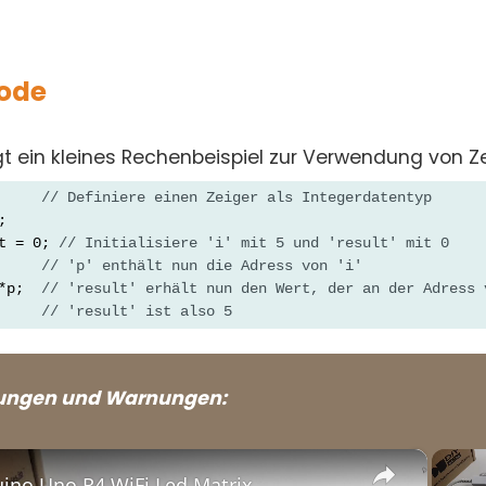
code
t ein kleines Rechenbeispiel zur Verwendung von Ze
     
// Definiere einen Zeiger als Integerdatentyp
;
t = 0; 
// Initialisiere 'i' mit 5 und 'result' mit 0
     
// 'p' enthält nun die Adress von 'i'
*p;  
// 'result' erhält nun den Wert, der an der Adress 
// 'result' ist also 5
ungen und Warnungen:
×
ino Uno R4 WiFi Led Matrix