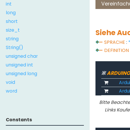
int
Vereinfach
long
short
size_t
Siehe Au
string
SPRACHE
:
String()
DEFINITION
unsigned char
unsigned int
※
ARDUINO
unsigned long
void
Ardu
word
Ardui
Bitte Beachte
Links Kaufe
Constants