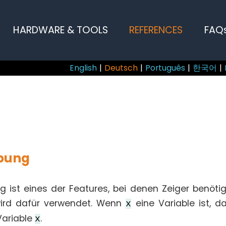
HARDWARE & TOOLS
REFERENCES
FAQ
English
|
Deutsch
|
Português
|
한국어
|
bung
g ist eines der Features, bei denen Zeiger benöti
rd dafür verwendet. Wenn
eine Variable ist, d
x
Variable
.
x