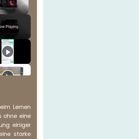
ute
ow Playing
beim Lernen
s ohne eine
ung einiger
eine starke