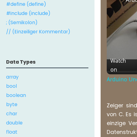
#define (define)
#include (include)
; (Semikolon)
// (Einzeiliger Kommentar)
Watch
Data Types
on
array
Arduino Uno
bool
boolean
byte
Zeiger sin
char
von C. Es 
double
einzige Ve
float
Datenstruk