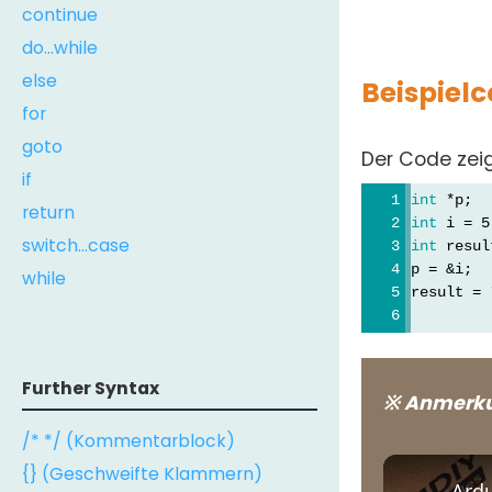
continue
do...while
else
Beispiel
for
goto
Der Code zeig
if
int
 *p;  
return
int
 i = 5
switch...case
int
 resul
p = &i;  
while
result = 
Further Syntax
※ Anmerk
/* */ (Kommentarblock)
{} (Geschweifte Klammern)
Ardu