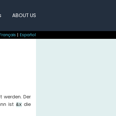
s
ABOUT US
Français
|
Español
gt werden. Der
ann ist
die
&x