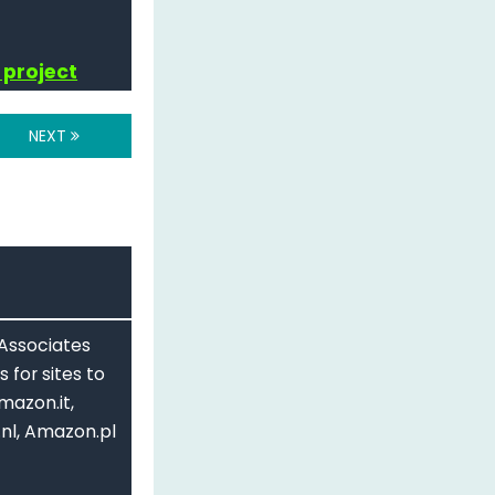
 project
NEXT
 Associates
 for sites to
mazon.it,
nl, Amazon.pl