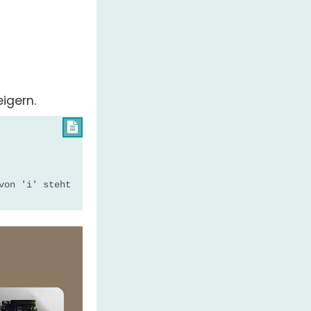
igern.

von 'i' steht
×