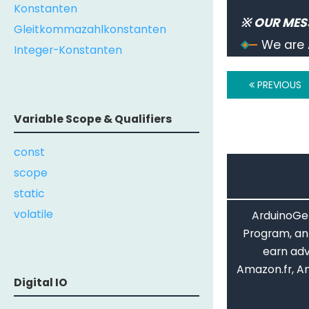
Konstanten
※ OUR MES
Gleitkommazahlkonstanten
We are 
Integer-Konstanten
PREVIOUS
Variable Scope & Qualifiers
const
scope
static
volatile
ArduinoGet
Program, an 
earn adv
Amazon.fr, A
Digital IO