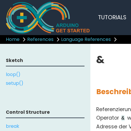
TUTORIALS
Home
References
Language References
&
Sketch
loop()
setup()
Beschrei
Referenzierun
Control Structure
Operator
wi
&
break
Adresse der 