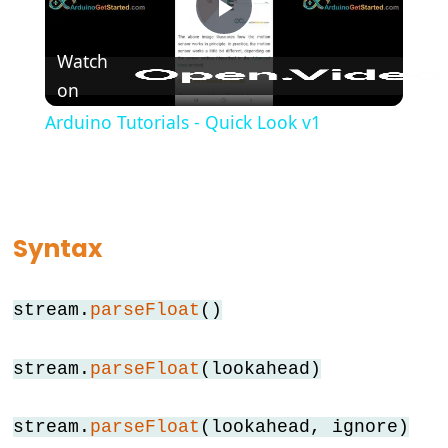
(Geschweifte
Play
Klammern)
Watch
#define
on
Video
(define)
Arduino Tutorials - Quick Look v1
#include
(include)
;
(Semikolon)
//
Syntax
(Einzeiliger
Kommentar)
stream.
parseFloat
()
stream.
parseFloat
(lookahead)
Data
Types
stream.
parseFloat
(lookahead, ignore)