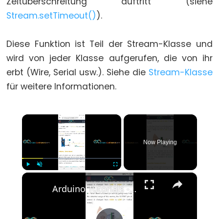
Zeitüberschreitung auftritt (siehe
for
Stream.setTimeout()
).
goto
Diese Funktion ist Teil der Stream-Klasse und
if
wird von jeder Klasse aufgerufen, die von ihr
return
erbt (Wire, Serial usw.). Siehe die
Stream-Klasse
switch...case
für weitere Informationen.
while
×
Further
Now Playing
Syntax
/*
×
Play
Unmute
Fullscreen
*/
Arduino Tutorials - Quick Look v1
(Kommentarblock)
{}