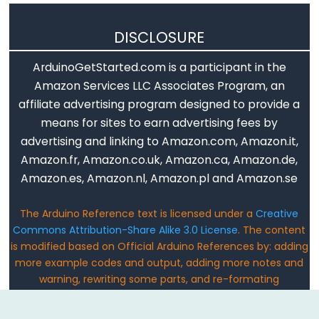
noTone()
pulseIn()
DISCLOSURE
pulseInLong()
shiftIn()
ArduinoGetStarted.com is a participant in the
Amazon Services LLC Associates Program, an
shiftOut()
affiliate advertising program designed to provide a
tone()
means for sites to earn advertising fees by
advertising and linking to Amazon.com, Amazon.it,
Amazon.fr, Amazon.co.uk, Amazon.ca, Amazon.de,
Serial
Amazon.es, Amazon.nl, Amazon.pl and Amazon.se
Serial
The Arduino Reference text is licensed under a
Creative
Commons Attribution-Share Alike 3.0 License
. The content
Serial.available()
is modified based on Official Arduino References by: adding
Serial.availableForWrite()
more example codes and output, adding more notes and
Serial.begin()
warning, rewriting some parts, and re-formating
Email: ArduinoGetStarted@gmail.com
Serial.end()