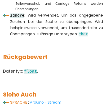
unsigned
Zeilenvorschub und Carriage Returns werden
int
übersprungen.
: Wird verwendet, um das angegebene
ignore
unsigned
Zeichen bei der Suche zu überspringen. Wird
long
beispielsweise verwendet, um Tausenderteiler zu
void
überspringen. Zulässige Datentypen:
.
char
word
Rückgabewert
Constants
Datentyp:
.
Konstanten
float
Gleitkommazahlkonstanten
Integer-
Konstanten
Siehe Auch
SPRACHE
:
Arduino - Stream