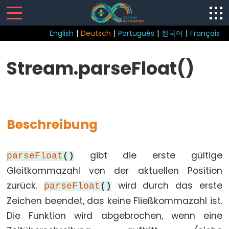
English
|
Deutsch
|
Português
|
한국어
|
Français
Sketch
Stream.parseFloat()
loop()
setup()
Beschreibung
Control
gibt die erste gültige
parseFloat
()
Structure
Gleitkommazahl von der aktuellen Position
break
zurück.
wird durch das erste
parseFloat
()
continue
Zeichen beendet, das keine Fließkommazahl ist.
do...while
Die Funktion wird abgebrochen, wenn eine
else