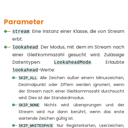
array
bool
Parameter
boolean
byte
: Eine Instanz einer Klasse, die von Stream
stream
char
erbt.
: Der Modus, mit dem im Stream nach
double
lookahead
einer Gleitkommazahl gesucht wird. Zulässige
float
Datentypen:
. Erlaubte
LookaheadMode
int
-Werte:
lookahead
long
: Alle Zeichen außer einem Minuszeichen,
SKIP_ALL
short
Dezimalpunkt oder Ziffern werden ignoriert, wenn
size_t
der Stream nach einer Gleitkommazahl durchsucht
wird. Dies ist der Standardmodus.
string
: Nichts wird übersprungen und der
SKIP_NONE
String()
Stream wird nur dann berührt, wenn das erste
unsigned
wartende Zeichen gültig ist.
char
: Nur Registerkarten, Leerzeichen,
SKIP_WHITESPACE