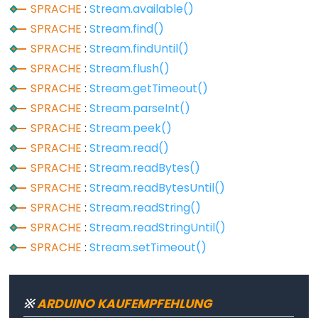
SPRACHE
:
Stream.available()
Variable
SPRACHE
:
Stream.find()
Scope
SPRACHE
:
Stream.findUntil()
&
SPRACHE
:
Stream.flush()
Qualifiers
SPRACHE
:
Stream.getTimeout()
SPRACHE
:
Stream.parseInt()
const
SPRACHE
:
Stream.peek()
scope
SPRACHE
:
Stream.read()
static
SPRACHE
:
Stream.readBytes()
volatile
SPRACHE
:
Stream.readBytesUntil()
SPRACHE
:
Stream.readString()
SPRACHE
:
Stream.readStringUntil()
SPRACHE
:
Stream.setTimeout()
Digital
IO
※
ARDUINO KAUFEMPFEHLUNG
digitalRead()