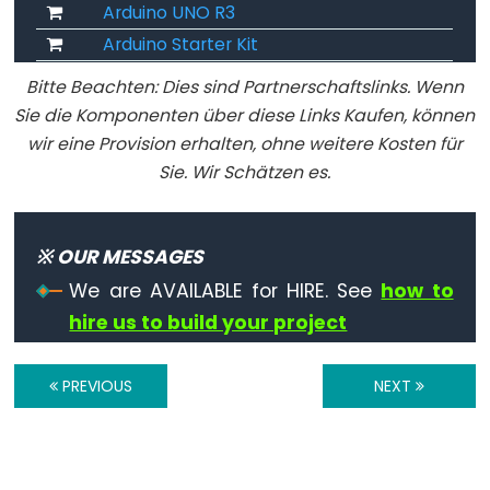
Arduino UNO R3
digitalWrite()
Arduino Starter Kit
pinMode()
Bitte Beachten: Dies sind Partnerschaftslinks. Wenn
Sie die Komponenten über diese Links Kaufen, können
wir eine Provision erhalten, ohne weitere Kosten für
Analog
Sie. Wir Schätzen es.
IO
analogRead()
※ OUR MESSAGES
analogReference()
We are AVAILABLE for HIRE. See
how to
analogWrite()
hire us to build your project
PREVIOUS
NEXT
Advanced
IO