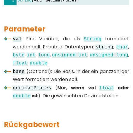
String
(val, decimalPlaces)
unsigned
int
unsigned
Parameter
long
void
: Eine Variable, die als
formatiert
val
String
word
werden soll. Erlaubte Datentypen:
,
,
string
char
,
,
,
,
,
byte
int
long
unsigned
int
unsigned
long
,
.
float
double
(Optional): Die Basis, in der ein ganzzahliger
base
Constants
Wert formatiert werden soll.
(
Nur, wenn val
oder
decimalPlaces
float
Konstanten
ist
): Die gewünschten Dezimalstellen.
double
Gleitkommazahlkonstanten
Integer-
Konstanten
Rückgabewert