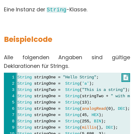
Eine Instanz der
-Klasse.
String
Variable
Scope
&
Qualifiers
Beispielcode
const
Alle folgenden Angaben sind gültige
scope
Deklarationen für Strings.
static
volatile
String
 stringOne = 
"Hello String"
;              

String
 stringOne =  
String
(
'a'
);                
String
 stringTwo =  
String
(
"This is a string"
); 
String
 stringOne =  
String
(stringTwo + 
" with mo
String
 stringOne =  
String
(13);                 
Digital
String
 stringOne =  
String
(
analogRead
(0), 
DEC
); 
IO
String
 stringOne =  
String
(45, 
HEX
);            
String
 stringOne =  
String
(255, 
BIN
);           
String
 stringOne =  
String
(
millis
(), 
DEC
);      
digitalRead()
String
 stringOne =  
String
(5.698, 3);           