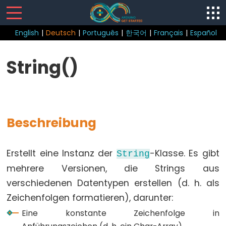
English
|
Deutsch
|
Português
|
한국어
|
Français
|
Español
Sketch
String()
loop()
setup()
Beschreibung
Control
Erstellt eine Instanz der
-Klasse. Es gibt
String
Structure
mehrere Versionen, die Strings aus
break
verschiedenen Datentypen erstellen (d. h. als
continue
Zeichenfolgen formatieren), darunter:
do...while
Eine konstante Zeichenfolge in
else