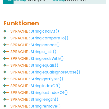
digitalWrite()
pinMode()
Funktionen
SPRACHE
:
String.charAt()
Analog
SPRACHE
:
String.compareTo()
IO
SPRACHE
:
String.concat()
SPRACHE
:
String.c_str()
analogRead()
SPRACHE
:
String.endsWith()
analogReference()
SPRACHE
:
String.equals()
analogWrite()
SPRACHE
:
String.equalsIgnoreCase()
SPRACHE
:
String.getBytes()
SPRACHE
:
String.indexOf()
Advanced
SPRACHE
:
String.lastIndexOf()
IO
SPRACHE
:
String.length()
SPRACHE
:
String.remove()