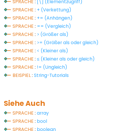
Serial.find()
SPRACHE
:
[\] (Elementzugriff)
Serial.findUntil()
SPRACHE
:
+ (Verkettung)
Serial.flush()
SPRACHE
:
+= (Anhängen)
SPRACHE
:
== (Vergleich)
Serial.getTimeout()
SPRACHE
:
> (Größer als)
if(Serial)
SPRACHE
:
>= (Größer als oder gleich)
Serial.parseFloat()
SPRACHE
:
< (Kleiner als)
Serial.parseInt()
SPRACHE
:
≤ (Kleiner als oder gleich)
Serial.peek()
SPRACHE
:
!= (Ungleich)
Serial.print()
BEISPIEL
:
String-Tutorials
Serial.println()
Serial.read()
Serial.readBytes()
Siehe Auch
Serial.readBytesUntil()
SPRACHE
:
array
Serial.readString()
SPRACHE
:
bool
Serial.readStringUntil()
SPRACHE
:
boolean