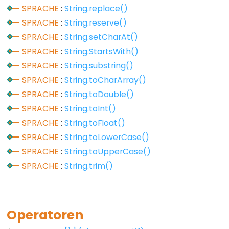
noTone()
SPRACHE
:
String.replace()
pulseIn()
SPRACHE
:
String.reserve()
pulseInLong()
SPRACHE
:
String.setCharAt()
shiftIn()
SPRACHE
:
String.StartsWith()
shiftOut()
SPRACHE
:
String.substring()
tone()
SPRACHE
:
String.toCharArray()
SPRACHE
:
String.toDouble()
SPRACHE
:
String.toInt()
SPRACHE
:
String.toFloat()
Serial
SPRACHE
:
String.toLowerCase()
SPRACHE
:
String.toUpperCase()
Serial
SPRACHE
:
String.trim()
Serial.available()
Serial.availableForWrite()
Serial.begin()
Operatoren
Serial.end()