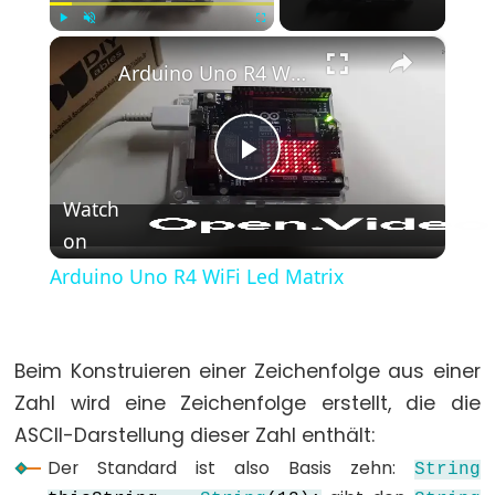
(Geschweifte
Klammern)
×
Play
Unmute
Fullscreen
Arduino Uno R4 WiFi Led Matrix
#define
(define)
#include
(include)
Play
;
Watch
(Semikolon)
on
Video
//
Arduino Uno R4 WiFi Led Matrix
(Einzeiliger
Kommentar)
Beim Konstruieren einer Zeichenfolge aus einer
Zahl wird eine Zeichenfolge erstellt, die die
Data
ASCII-Darstellung dieser Zahl enthält:
Types
Der Standard ist also Basis zehn:
String