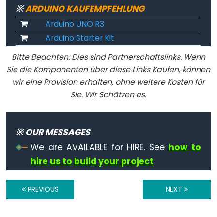
Stream.peek()
※
ARDUINO KAUFEMPFEHLUNG
Stream.read()
Arduino UNO R3
Stream.readBytes()
Arduino Starter Kit
Stream.readBytesUntil()
Bitte Beachten: Dies sind Partnerschaftslinks. Wenn
Stream.readString()
Sie die Komponenten über diese Links Kaufen, können
Stream.readStringUntil()
wir eine Provision erhalten, ohne weitere Kosten für
Stream.setTimeout()
Sie. Wir Schätzen es.
※ OUR MESSAGES
String
We are AVAILABLE for HIRE. See
how to
Functions
hire us to build your project
String.c_str()
String.charAt()
PREVIOUS
NEXT
String.compareTo()
String.concat()