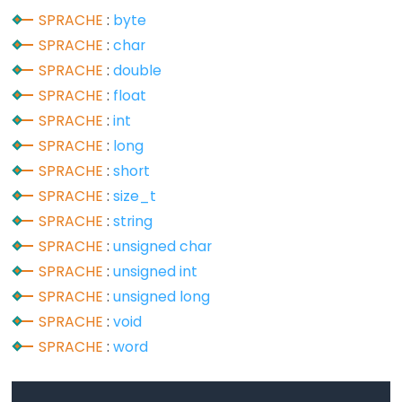
serialEvent()
SPRACHE
:
byte
Serial.setTimeout()
SPRACHE
:
char
Serial.write()
SPRACHE
:
double
SPRACHE
:
float
SPRACHE
:
int
SPRACHE
:
long
Stream
SPRACHE
:
short
Stream
SPRACHE
:
size_t
Stream.available()
SPRACHE
:
string
Stream.find()
SPRACHE
:
unsigned char
Stream.findUntil()
SPRACHE
:
unsigned int
SPRACHE
:
unsigned long
Stream.flush()
SPRACHE
:
void
Stream.getTimeout()
SPRACHE
:
word
Stream.parseFloat()
Stream.parseInt()