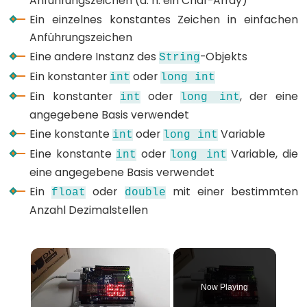
Anführungszeichen (d. h. ein Char-Array)
Ein einzelnes konstantes Zeichen in einfachen
for
Anführungszeichen
goto
Eine andere Instanz des
-Objekts
String
if
Ein konstanter
oder
int
long
int
return
Ein konstanter
oder
, der eine
int
long
int
switch...case
angegebene Basis verwendet
while
Eine konstante
oder
Variable
int
long
int
Eine konstante
oder
Variable, die
int
long
int
eine angegebene Basis verwendet
Ein
oder
mit einer bestimmten
Further
float
double
Syntax
Anzahl Dezimalstellen
/*
×
*/
(Kommentarblock)
Now Playing
{}