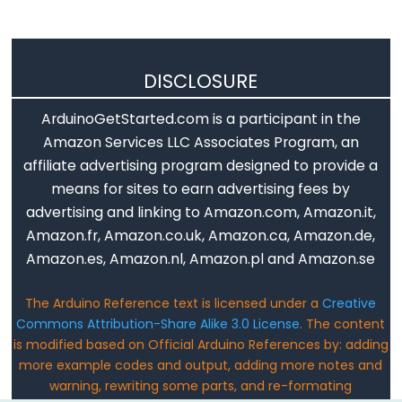
String.ENDETWith()
String.equals()
DISCLOSURE
String.equalsIgnoreCase()
String.getBytes()
ArduinoGetStarted.com is a participant in the
String.indexOf()
Amazon Services LLC Associates Program, an
String.lastIndexOf()
affiliate advertising program designed to provide a
String.length()
means for sites to earn advertising fees by
advertising and linking to Amazon.com, Amazon.it,
String.remove()
Amazon.fr, Amazon.co.uk, Amazon.ca, Amazon.de,
String.replace()
Amazon.es, Amazon.nl, Amazon.pl and Amazon.se
String.reserve()
String.setCharAt()
The Arduino Reference text is licensed under a
Creative
String.startsWith()
Commons Attribution-Share Alike 3.0 License
. The content
is modified based on Official Arduino References by: adding
String.substring()
more example codes and output, adding more notes and
String.toCharArray()
warning, rewriting some parts, and re-formating