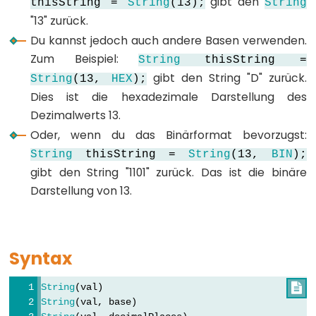
gibt den
thisString =
String
(13);
String
array
"13" zurück.
bool
Du kannst jedoch auch andere Basen verwenden.
boolean
Zum Beispiel:
String
thisString =
byte
gibt den String "D" zurück.
String
(13,
HEX
);
char
Dies ist die hexadezimale Darstellung des
Dezimalwerts 13.
double
Oder, wenn du das Binärformat bevorzugst:
float
String
thisString =
String
(13,
BIN
);
int
gibt den String "1101" zurück. Das ist die binäre
long
Darstellung von 13.
short
size_t
string
Syntax
String()
unsigned
String
(val)

char
String
(val, base)