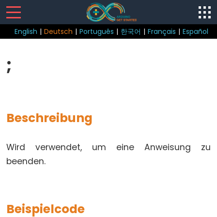
English
|
Deutsch
|
Português
|
한국어
|
Français
|
Español
Sketch
;
loop()
setup()
Beschreibung
Control
Wird verwendet, um eine Anweisung zu
Structure
beenden.
break
continue
do...while
Beispielcode
else