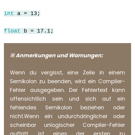
for
int
a = 13;
goto
if
float
b = 17.1;
return
switch...case
while
※ Anmerkungen und Warnungen:
Wenn du vergisst, eine Zeile in einem
Semikolon zu beenden, wird ein Compiler-
Further
Fehler ausgegeben. Der Fehlertext kann
Syntax
offensichtlich sein und sich auf ein
/*
fehlendes Semikolon beziehen oder
*/
nicht.Wenn ein undurchdringlicher oder
(Kommentarblock)
scheinbar unlogischer Compiler-Fehler
{}
auftritt, ist eines der ersten zu