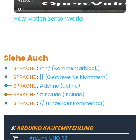
array
on
Video
bool
How Motion Sensor Works
boolean
byte
char
double
Siehe Auch
float
SPRACHE
:
/* */ (Kommentarblock)
int
SPRACHE
:
{} (Geschweifte Klammern)
long
SPRACHE
:
#define (define)
short
SPRACHE
:
#include (include)
size_t
SPRACHE
:
// (Einzeiliger Kommentar)
string
String()
unsigned
※
ARDUINO KAUFEMPFEHLUNG
char
Arduino UNO R3