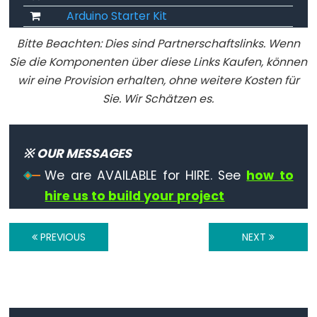
unsigned
Arduino Starter Kit
int
Bitte Beachten: Dies sind Partnerschaftslinks. Wenn
unsigned
Sie die Komponenten über diese Links Kaufen, können
long
wir eine Provision erhalten, ohne weitere Kosten für
void
Sie. Wir Schätzen es.
word
※ OUR MESSAGES
We are AVAILABLE for HIRE. See
how to
Constants
hire us to build your project
Konstanten
Gleitkommazahlkonstanten
PREVIOUS
NEXT
Integer-
Konstanten