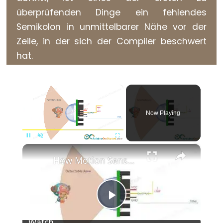
(Geschweifte
überprüfenden Dinge ein fehlendes
Klammern)
Semikolon in unmittelbarer Nähe vor der
#define
Zeile, in der sich der Compiler beschwert
(define)
hat.
#include
(include)
×
;
(Semikolon)
Now Playing
//
(Einzeiliger
Kommentar)
×
Pause
Unmute
Fullscreen
How Motion Sensor Works
Data
Play
Types
Watch