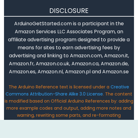
DISCLOSURE
Variable
Scope
ArduinoGetStarted.com is a participant in the
&
Amazon Services LLC Associates Program, an
Qualifiers
affiliate advertising program designed to provide a
means for sites to earn advertising fees by
const
advertising and linking to Amazon.com, Amazon.it,
scope
Amazon.fr, Amazon.co.uk, Amazon.ca, Amazon.de,
static
Amazon.es, Amazon.nl, Amazon.pl and Amazon.se
volatile
The Arduino Reference text is licensed under a
Creative
Commons Attribution-Share Alike 3.0 License
. The content
is modified based on Official Arduino References by: adding
more example codes and output, adding more notes and
Digital
warning, rewriting some parts, and re-formating
IO
Email: ArduinoGetStarted@gmail.com
digitalRead()