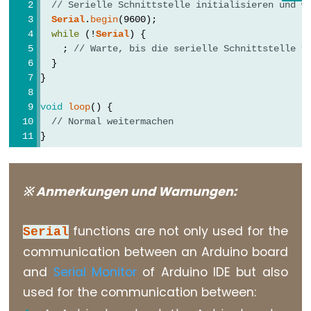
// Serielle Schnittstelle initialisieren und w
unsigned
Serial
.
begin
(9600);
int
while
 (!
Serial
) {
unsigned
    ; 
// Warte, bis die serielle Schnittstelle v
  }
long
}
void
word
void
loop
() {
// Normal weitermachen
}
Constants
※ Anmerkungen und Warnungen:
Konstanten
Gleitkommazahlkonstanten
functions are not only used for the
Serial
Integer-
communication between an Arduino board
Konstanten
and
Serial Monitor
of Arduino IDE but also
used for the communication between: