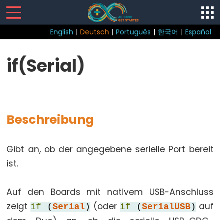
English
|
Deutsch
|
Português
|
한국어
|
Español
Sketch
if(Serial)
loop()
setup()
Beschreibung
Control
Gibt an, ob der angegebene serielle Port bereit
Structure
ist.
break
continue
Auf den Boards mit nativem USB-Anschluss
do...while
zeigt
(oder
auf
if
(
Serial
)
if
(
SerialUSB
)
else