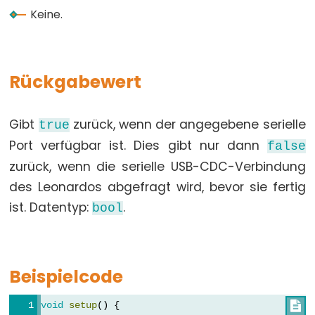
array
Keine.
bool
boolean
byte
Rückgabewert
char
double
Gibt
zurück, wenn der angegebene serielle
true
float
Port verfügbar ist. Dies gibt nur dann
false
int
zurück, wenn die serielle USB-CDC-Verbindung
long
des Leonardos abgefragt wird, bevor sie fertig
short
ist. Datentyp:
.
bool
size_t
string
String()
Beispielcode
unsigned
char
void
setup
() {
