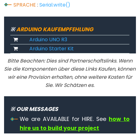
noTone()
SPRACHE
:
Serial.write()
pulseIn()
pulseInLong()
shiftIn()
※
ARDUINO KAUFEMPFEHLUNG
shiftOut()
Arduino UNO R3
tone()
Arduino Starter Kit
Bitte Beachten: Dies sind Partnerschaftslinks. Wenn
Sie die Komponenten über diese Links Kaufen, können
wir eine Provision erhalten, ohne weitere Kosten für
Serial
Sie. Wir Schätzen es.
Serial
Serial.available()
※ OUR MESSAGES
Serial.availableForWrite()
We are AVAILABLE for HIRE. See
how to
Serial.begin()
hire us to build your project
Serial.end()