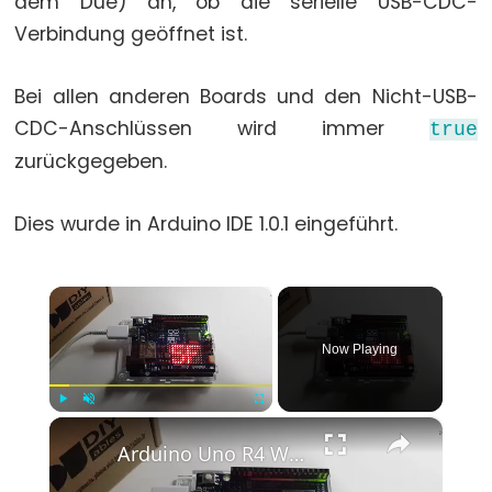
dem Due) an, ob die serielle USB-CDC-
for
Verbindung geöffnet ist.
goto
Bei allen anderen Boards und den Nicht-USB-
if
CDC-Anschlüssen wird immer
true
return
zurückgegeben.
switch...case
while
Dies wurde in Arduino IDE 1.0.1 eingeführt.
×
Further
Syntax
Now Playing
/*
*/
×
Play
Unmute
Fullscreen
(Kommentarblock)
Arduino Uno R4 WiFi Led Matrix
{}