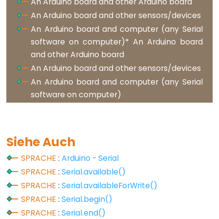
An Arduino board and other Arduino board
An Arduino board and other sensors/devices
Variable
An Arduino board and computer (any Serial
Scope
software on computer)* An Arduino board
&
and other Arduino board
Qualifiers
An Arduino board and other sensors/devices
const
An Arduino board and computer (any Serial
software on computer)
scope
static
volatile
Siehe Auch
SPRACHE
:
Arduino - Serial
SPRACHE
:
Serial.available()
Digital
SPRACHE
:
Serial.availableForWrite()
IO
SPRACHE
:
Serial.begin()
digitalRead()
SPRACHE
:
Serial.end()