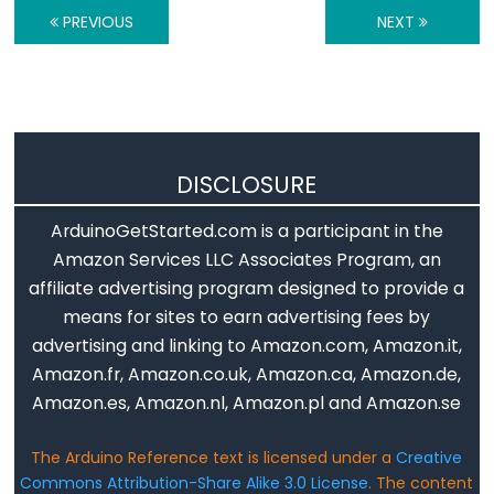
Serial.find()
PREVIOUS
NEXT
Serial.findUntil()
Serial.flush()
Serial.getTimeout()
if(Serial)
Serial.parseFloat()
DISCLOSURE
Serial.parseInt()
ArduinoGetStarted.com is a participant in the
Serial.peek()
Amazon Services LLC Associates Program, an
Serial.print()
affiliate advertising program designed to provide a
Serial.println()
means for sites to earn advertising fees by
Serial.read()
advertising and linking to Amazon.com, Amazon.it,
Serial.readBytes()
Amazon.fr, Amazon.co.uk, Amazon.ca, Amazon.de,
Serial.readBytesUntil()
Amazon.es, Amazon.nl, Amazon.pl and Amazon.se
Serial.readString()
The Arduino Reference text is licensed under a
Creative
Serial.readStringUntil()
Commons Attribution-Share Alike 3.0 License
. The content