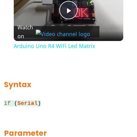
(Geschweifte
Klammern)
Play
#define
Watch
(define)
on
Video
#include
Arduino Uno R4 WiFi Led Matrix
(include)
;
(Semikolon)
//
(Einzeiliger
Syntax
Kommentar)
if
(
Serial
)
Data
Types
Parameter