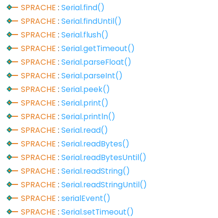
digitalWrite()
SPRACHE
:
Serial.find()
pinMode()
SPRACHE
:
Serial.findUntil()
SPRACHE
:
Serial.flush()
SPRACHE
:
Serial.getTimeout()
SPRACHE
:
Serial.parseFloat()
Analog
SPRACHE
:
Serial.parseInt()
IO
SPRACHE
:
Serial.peek()
SPRACHE
:
Serial.print()
analogRead()
SPRACHE
:
Serial.println()
analogReference()
SPRACHE
:
Serial.read()
analogWrite()
SPRACHE
:
Serial.readBytes()
SPRACHE
:
Serial.readBytesUntil()
SPRACHE
:
Serial.readString()
Advanced
SPRACHE
:
Serial.readStringUntil()
IO
SPRACHE
:
serialEvent()
SPRACHE
:
Serial.setTimeout()