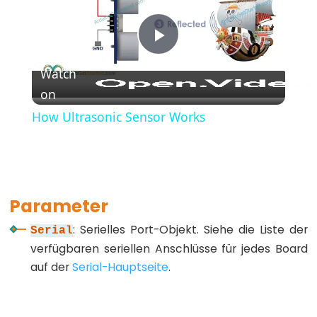
(Geschweifte
Klammern)
#define
Play
(define)
Watch
#include
on
Video
(include)
How Ultrasonic Sensor Works
;
(Semikolon)
//
(Einzeiliger
Parameter
Kommentar)
: Serielles Port-Objekt. Siehe die Liste der
Serial
verfügbaren seriellen Anschlüsse für jedes Board
auf der
Serial-Hauptseite
.
Data
Types