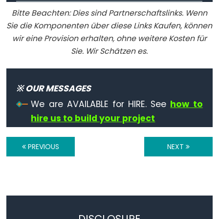
String.toDouble()
Bitte Beachten: Dies sind Partnerschaftslinks. Wenn
String.toFloat()
Sie die Komponenten über diese Links Kaufen, können
String.toInt()
wir eine Provision erhalten, ohne weitere Kosten für
String.toLowerCase()
Sie. Wir Schätzen es.
String.toUpperCase()
String.trim()
※ OUR MESSAGES
We are AVAILABLE for HIRE. See
how to
hire us to build your project
String
Operators
PREVIOUS
NEXT
String
+=
(append)
String
==
DISCLOSURE