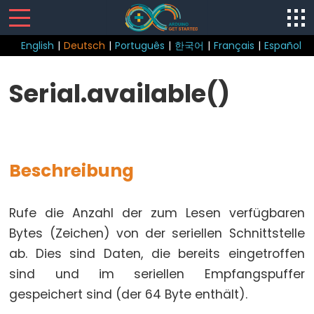
English
|
Deutsch
|
Português
|
한국어
|
Français
|
Español
Sketch
Serial.available()
loop()
setup()
Beschreibung
Control
Rufe die Anzahl der zum Lesen verfügbaren
Structure
Bytes (Zeichen) von der seriellen Schnittstelle
break
ab. Dies sind Daten, die bereits eingetroffen
continue
sind und im seriellen Empfangspuffer
do...while
gespeichert sind (der 64 Byte enthält).
else