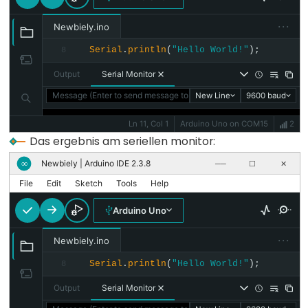
···
Variable
Newbiely.ino
Scope
Serial
.
println
(
"Hello World!"
);
8
&
Output
Serial Monitor
Qualifiers
Message (Enter to send message to 'Arduino Uno' on 'COM15')
New Line
9600 baud
const
Ln 11, Col 1
Arduino Uno on COM15
2
scope
Das ergebnis am seriellen monitor:
static
Newbiely | Arduino IDE 2.3.8
∞
──
☐
✕
volatile
File
Edit
Sketch
Tools
Help
Arduino Uno
···
Newbiely.ino
Digital
IO
Serial
.
println
(
"Hello World!"
);
8
Output
Serial Monitor
digitalRead()