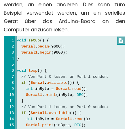
Serial.find()
werden, an einen anderen. Dies kann zum
Serial.findUntil()
Beispiel verwendet werden, um ein serielles
Serial.flush()
Gerät über das Arduino-Board an den
Serial.getTimeout()
Computer anzuschließen.
if(Serial)
void
setup
() {

Serial.parseFloat()
Serial
.
begin
(9600);
Serial.parseInt()
Serial1
.
begin
(9600);
}
Serial.peek()
Serial.print()
void
loop
() {
// Von Port 0 lesen, an Port 1 senden:
Serial.println()
if
 (
Serial
.
available
()) {
Serial.read()
int
 inByte = 
Serial
.
read
();
Serial.readBytes()
Serial1
.
print
(inByte, 
DEC
);
  }
Serial.readBytesUntil()
// Von Port 1 lesen, an Port 0 senden:
Serial.readString()
if
 (
Serial1
.
available
()) {
int
 inByte = 
Serial1
.
read
();
Serial.readStringUntil()
Serial
.
print
(inByte, 
DEC
);