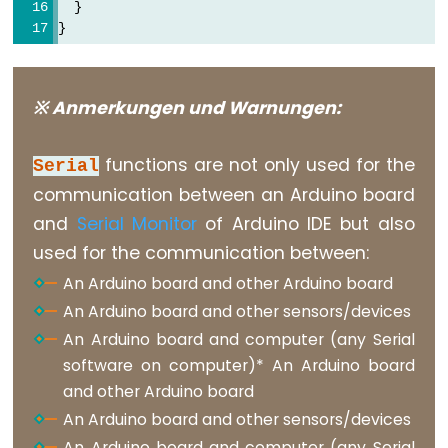
serialEvent()
  }
}
Serial.setTimeout()
Serial.write()
※ Anmerkungen und Warnungen:
Stream
functions are not only used for the
Serial
communication between an Arduino board
Stream
and
Serial Monitor
of Arduino IDE but also
Stream.available()
used for the communication between:
Stream.find()
An Arduino board and other Arduino board
Stream.findUntil()
An Arduino board and other sensors/devices
Stream.flush()
An Arduino board and computer (any Serial
Stream.getTimeout()
software on computer)* An Arduino board
Stream.parseFloat()
and other Arduino board
An Arduino board and other sensors/devices
Stream.parseInt()
An Arduino board and computer (any Serial