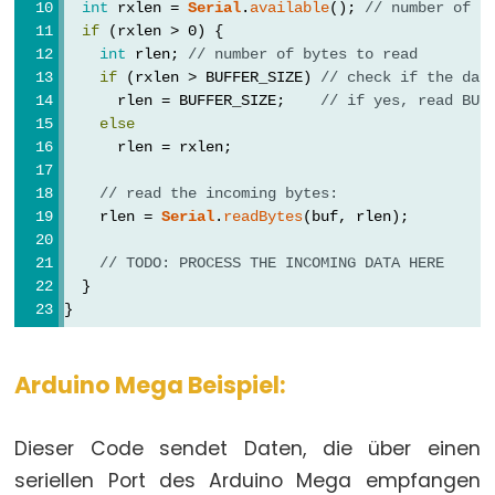
noTone()
int
 rxlen = 
Serial
.
available
(); 
// number of b
pulseIn()
if
 (rxlen > 0) {
int
 rlen; 
// number of bytes to read
pulseInLong()
if
 (rxlen > BUFFER_SIZE) 
// check if the dat
shiftIn()
      rlen = BUFFER_SIZE;    
// if yes, read BUF
else
shiftOut()
      rlen = rxlen;
tone()
// read the incoming bytes:
    rlen = 
Serial
.
readBytes
(buf, rlen);
// TODO: PROCESS THE INCOMING DATA HERE
Serial
  }
}
Serial
Serial.available()
Arduino Mega Beispiel:
Serial.availableForWrite()
Serial.begin()
Dieser Code sendet Daten, die über einen
Serial.end()
seriellen Port des Arduino Mega empfangen