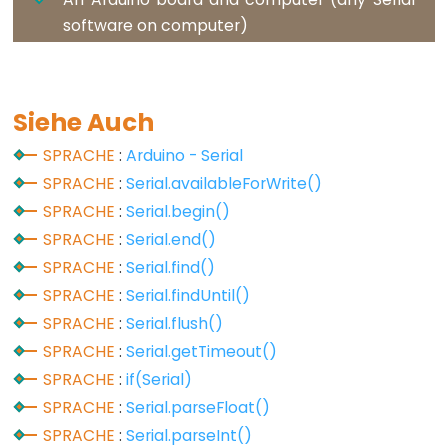
Stream.peek()
software on computer)
Stream.read()
Stream.readBytes()
Stream.readBytesUntil()
Siehe Auch
Stream.readString()
Stream.readStringUntil()
SPRACHE
:
Arduino - Serial
Stream.setTimeout()
SPRACHE
:
Serial.availableForWrite()
SPRACHE
:
Serial.begin()
SPRACHE
:
Serial.end()
SPRACHE
:
Serial.find()
String
SPRACHE
:
Serial.findUntil()
Functions
SPRACHE
:
Serial.flush()
SPRACHE
:
Serial.getTimeout()
String.c_str()
SPRACHE
:
if(Serial)
String.charAt()
SPRACHE
:
Serial.parseFloat()
String.compareTo()
SPRACHE
:
Serial.parseInt()
String.concat()