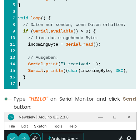
unsigned
}
int
void
loop
() {
unsigned
// Daten nur senden, wenn Daten erhalten:
long
if
 (
Serial
.
available
() > 0) {
// Lies das eingehende Byte:
void
    incomingByte = 
Serial
.
read
();
word
// Ausgeben:
Serial
.
print
(
"I received: "
);
Serial
.
println
((
char
)incomingByte, 
DEC
);
  }
Constants
}
Konstanten
Type
"HELLO"
on Serial Monitor and click
Send
Gleitkommazahlkonstanten
button:
Integer-
Newbiely | Arduino IDE 2.3.8
∞
──
☐
✕
Konstanten
File
Edit
Sketch
Tools
Help
Arduino Uno