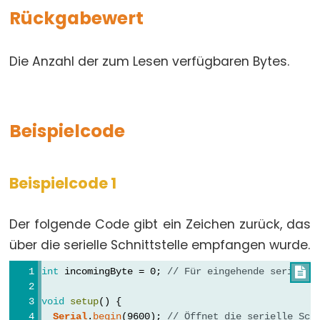
array
Rückgabewert
bool
boolean
Die Anzahl der zum Lesen verfügbaren Bytes.
byte
char
double
Beispielcode
float
int
Beispielcode 1
long
short
Der folgende Code gibt ein Zeichen zurück, das
size_t
über die serielle Schnittstelle empfangen wurde.
string
String()
int
 incomingByte = 0; 
// Für eingehende serielle

unsigned
void
setup
() {
char
Serial
.
begin
(9600); 
// Öffnet die serielle Sch