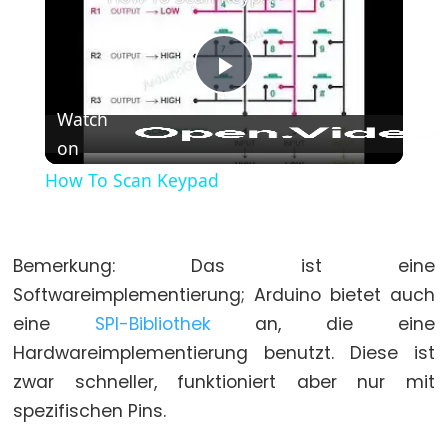
(Geschweifte
Klammern)
#define
Play
(define)
Watch
#include
on
Video
(include)
How To Scan Keypad
;
(Semikolon)
//
(Einzeiliger
Bemerkung: Das ist eine
Kommentar)
Softwareimplementierung; Arduino bietet auch
eine
SPI-Bibliothek
an, die eine
Hardwareimplementierung benutzt. Diese ist
zwar schneller, funktioniert aber nur mit
Data
spezifischen Pins.
Types