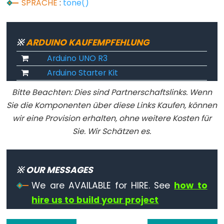
SPRACHE
:
tone()
Variable
Scope
※
ARDUINO KAUFEMPFEHLUNG
&
Arduino UNO R3
Qualifiers
Arduino Starter Kit
const
Bitte Beachten: Dies sind Partnerschaftslinks. Wenn
scope
Sie die Komponenten über diese Links Kaufen, können
static
wir eine Provision erhalten, ohne weitere Kosten für
volatile
Sie. Wir Schätzen es.
※ OUR MESSAGES
Digital
We are AVAILABLE for HIRE. See
how to
IO
hire us to build your project
digitalRead()