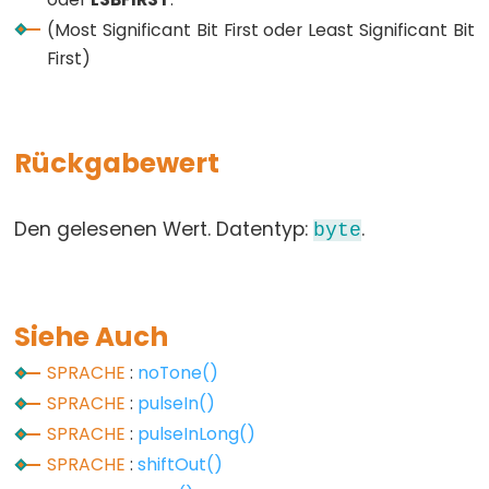
unsigned
(Most Significant Bit First oder Least Significant Bit
int
First)
unsigned
long
void
Rückgabewert
word
Den gelesenen Wert. Datentyp:
.
byte
Constants
Siehe Auch
Konstanten
Gleitkommazahlkonstanten
SPRACHE
:
noTone()
Integer-
SPRACHE
:
pulseIn()
Konstanten
SPRACHE
:
pulseInLong()
SPRACHE
:
shiftOut()