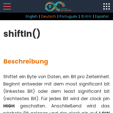
English
|
Deutsch
|
Português
|
한국어
|
Español
Sketch
shiftIn()
loop()
setup()
Beschreibung
Control
Shiftet ein Byte von Daten, ein Bit pro Zeiteinheit.
Structure
Beginnt entweder mit dem most significant bit
break
(linkestes Bit) oder dem least significant bit
continue
(rechtestes Bit). Für jedes Bit wird der clock pin
do...while
HIGH
geschalten. Anschließend wird das
else