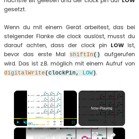
nächste Bit gelesen und der clock pin auf
LOW
for
gesetzt.
goto
Wenn du mit einem Gerät arbeitest, das bei
if
steigender Flanke die clock auslöst, musst du
return
darauf achten, dass der clock pin
LOW
ist,
switch...case
bevor das erste Mal
aufgerufen
shiftIn
()
while
wird. Das ist z.B. möglich mit einem Aufruf von
.
digitalWrite
(clockPin,
LOW
)
Further
×
Syntax
/*
Now Playing
*/
(Kommentarblock)
×
Play
Unmute
Fullscreen
{}
How To Scan Keypad