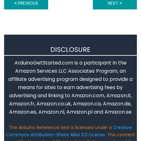
PREVIOUS
NEXT
digitalWrite()
pinMode()
Analog
DISCLOSURE
IO
ArduinoGetStarted.com is a participant in the
analogRead()
Amazon Services LLC Associates Program, an
analogReference()
affiliate advertising program designed to provide a
analogWrite()
means for sites to earn advertising fees by
advertising and linking to Amazon.com, Amazon.it,
Amazon.fr, Amazon.co.uk, Amazon.ca, Amazon.de,
Amazon.es, Amazon.nl, Amazon.pl and Amazon.se
Advanced
IO
The Arduino Reference text is licensed under a
Creative
Commons Attribution-Share Alike 3.0 License
. The content