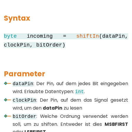
array
bool
Syntax
boolean
byte
byte
incoming =
shiftIn
(dataPin,
char
clockPin, bitOrder)
double
float
int
Parameter
long
: Der Pin, auf dem jedes Bit eingegeben
short
dataPin
wird. Erlaubte Datentypen:
.
int
size_t
: Der Pin, auf dem das Signal gesetzt
clockPin
string
wird, um den
dataPin
zu lesen
String()
: Welche Ordnung verwendet werden
bitOrder
unsigned
soll, um zu shiften. Entweder ist dies
MSBFIRST
char
oder
LSBFIRST
.