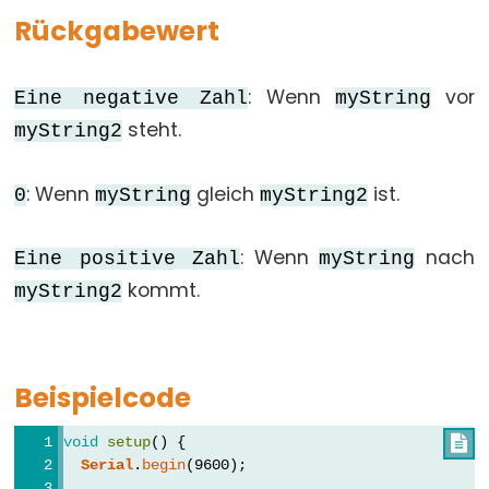
array
Rückgabewert
bool
boolean
: Wenn
vor
Eine negative Zahl
myString
byte
steht.
myString2
char
double
: Wenn
gleich
ist.
0
myString
myString2
float
int
: Wenn
nach
Eine positive Zahl
myString
long
kommt.
myString2
short
size_t
string
Beispielcode
String()
unsigned
void
setup
() {

Serial
.
begin
(9600);
char