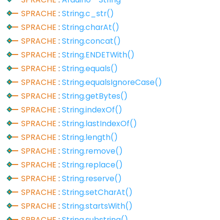
digitalWrite()
SPRACHE
:
String.c_str()
pinMode()
SPRACHE
:
String.charAt()
SPRACHE
:
String.concat()
SPRACHE
:
String.ENDETWith()
SPRACHE
:
String.equals()
Analog
SPRACHE
:
String.equalsIgnoreCase()
IO
SPRACHE
:
String.getBytes()
analogRead()
SPRACHE
:
String.indexOf()
analogReference()
SPRACHE
:
String.lastIndexOf()
analogWrite()
SPRACHE
:
String.length()
SPRACHE
:
String.remove()
SPRACHE
:
String.replace()
SPRACHE
:
String.reserve()
Advanced
SPRACHE
:
String.setCharAt()
IO
SPRACHE
:
String.startsWith()
SPRACHE
:
String.substring()