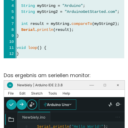
unsigned
String
 myString = 
"Arduino"
;
int
String
 myString2 = 
"ArduinoGetStarted.com"
;
unsigned
int
 result = myString.
compareTo
(myString2);
long
Serial
.
println
(result);
void
}
word
void
loop
() {
}
Constants
Das ergebnis am seriellen monitor:
Newbiely | Arduino IDE 2.3.8
∞
──
☐
✕
Konstanten
File
Edit
Sketch
Tools
Help
Gleitkommazahlkonstanten
Integer-
Arduino Uno
Konstanten
···
Newbiely.ino
Serial
.
println
(
"Hello World!"
);
8