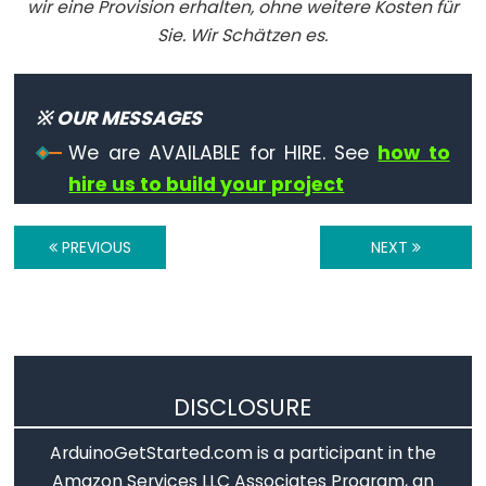
Serial.find()
wir eine Provision erhalten, ohne weitere Kosten für
Serial.findUntil()
Sie. Wir Schätzen es.
Serial.flush()
Serial.getTimeout()
※ OUR MESSAGES
if(Serial)
We are AVAILABLE for HIRE. See
how to
Serial.parseFloat()
hire us to build your project
Serial.parseInt()
Serial.peek()
PREVIOUS
NEXT
Serial.print()
Serial.println()
Serial.read()
Serial.readBytes()
Serial.readBytesUntil()
DISCLOSURE
Serial.readString()
ArduinoGetStarted.com is a participant in the
Serial.readStringUntil()
Amazon Services LLC Associates Program, an