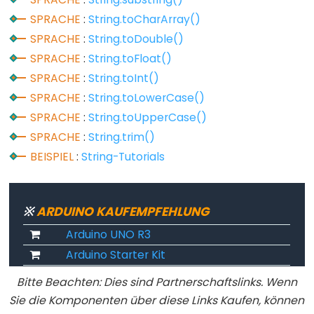
noTone()
SPRACHE
:
String.toCharArray()
pulseIn()
SPRACHE
:
String.toDouble()
pulseInLong()
SPRACHE
:
String.toFloat()
shiftIn()
SPRACHE
:
String.toInt()
shiftOut()
SPRACHE
:
String.toLowerCase()
tone()
SPRACHE
:
String.toUpperCase()
SPRACHE
:
String.trim()
BEISPIEL
:
String-Tutorials
Serial
Serial
※
ARDUINO KAUFEMPFEHLUNG
Serial.available()
Arduino UNO R3
Serial.availableForWrite()
Arduino Starter Kit
Serial.begin()
Bitte Beachten: Dies sind Partnerschaftslinks. Wenn
Serial.end()
Sie die Komponenten über diese Links Kaufen, können