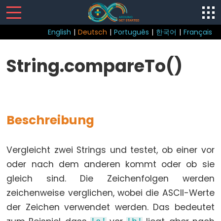
English
|
Deutsch
|
Português
|
한국어
|
Français
Sketch
String.compareTo()
loop()
setup()
Beschreibung
Control
Vergleicht zwei Strings und testet, ob einer vor
Structure
oder nach dem anderen kommt oder ob sie
break
gleich sind. Die Zeichenfolgen werden
continue
zeichenweise verglichen, wobei die ASCII-Werte
do...while
der Zeichen verwendet werden. Das bedeutet
else