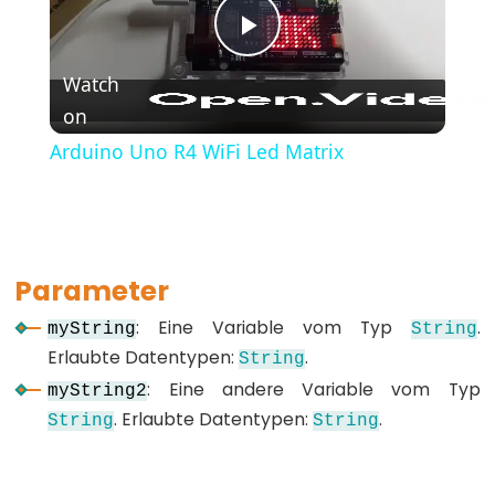
(Geschweifte
Klammern)
Play
#define
Watch
(define)
on
Video
#include
Arduino Uno R4 WiFi Led Matrix
(include)
;
(Semikolon)
//
Parameter
(Einzeiliger
Kommentar)
: Eine Variable vom Typ
.
myString
String
Erlaubte Datentypen:
.
String
: Eine andere Variable vom Typ
myString2
. Erlaubte Datentypen:
.
String
String
Data
Types