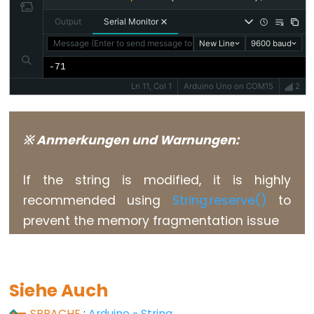
Output
Serial Monitor
Variable
Message (Enter to send message to 'Arduino Uno' on 'COM15')
Scope
New Line
9600 baud
&
-71
Qualifiers
Ln 11, Col 1
Arduino Uno on COM15
2
const
scope
※ Anmerkungen und Warnungen:
static
volatile
If the string is modified, it is highly
recommended using
String.reserve()
to
prevent the memory fragmentation issue
Digital
IO
Siehe Auch
digitalRead()
SPRACHE
:
Arduino - String