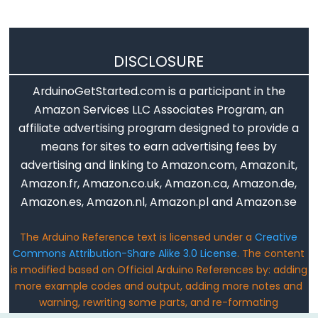
Serial.find()
Serial.findUntil()
Serial.flush()
DISCLOSURE
Serial.getTimeout()
if(Serial)
ArduinoGetStarted.com is a participant in the
Serial.parseFloat()
Amazon Services LLC Associates Program, an
affiliate advertising program designed to provide a
Serial.parseInt()
means for sites to earn advertising fees by
Serial.peek()
advertising and linking to Amazon.com, Amazon.it,
Serial.print()
Amazon.fr, Amazon.co.uk, Amazon.ca, Amazon.de,
Serial.println()
Amazon.es, Amazon.nl, Amazon.pl and Amazon.se
Serial.read()
Serial.readBytes()
The Arduino Reference text is licensed under a
Creative
Commons Attribution-Share Alike 3.0 License
. The content
Serial.readBytesUntil()
is modified based on Official Arduino References by: adding
Serial.readString()
more example codes and output, adding more notes and
Serial.readStringUntil()
warning, rewriting some parts, and re-formating