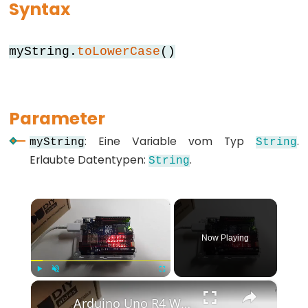
Syntax
for
goto
myString.
toLowerCase
()
if
return
switch...case
Parameter
while
: Eine Variable vom Typ
.
myString
String
Erlaubte Datentypen:
.
String
Further
×
Syntax
Now Playing
/*
*/
(Kommentarblock)
×
Play
Unmute
Fullscreen
{}
Arduino Uno R4 WiFi Led Matrix