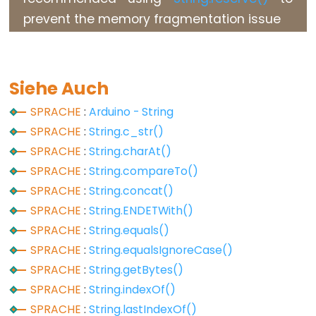
prevent the memory fragmentation issue
Variable
Scope
&
Qualifiers
Siehe Auch
SPRACHE
:
Arduino - String
const
SPRACHE
:
String.c_str()
scope
SPRACHE
:
String.charAt()
static
SPRACHE
:
String.compareTo()
volatile
SPRACHE
:
String.concat()
SPRACHE
:
String.ENDETWith()
SPRACHE
:
String.equals()
SPRACHE
:
String.equalsIgnoreCase()
Digital
IO
SPRACHE
:
String.getBytes()
SPRACHE
:
String.indexOf()
digitalRead()
SPRACHE
:
String.lastIndexOf()