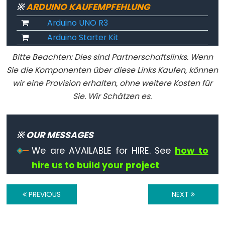
noTone()
※
ARDUINO KAUFEMPFEHLUNG
pulseIn()
Arduino UNO R3
pulseInLong()
Arduino Starter Kit
shiftIn()
Bitte Beachten: Dies sind Partnerschaftslinks. Wenn
shiftOut()
Sie die Komponenten über diese Links Kaufen, können
tone()
wir eine Provision erhalten, ohne weitere Kosten für
Sie. Wir Schätzen es.
Serial
※ OUR MESSAGES
Serial
We are AVAILABLE for HIRE. See
how to
hire us to build your project
Serial.available()
Serial.availableForWrite()
PREVIOUS
NEXT
Serial.begin()
Serial.end()