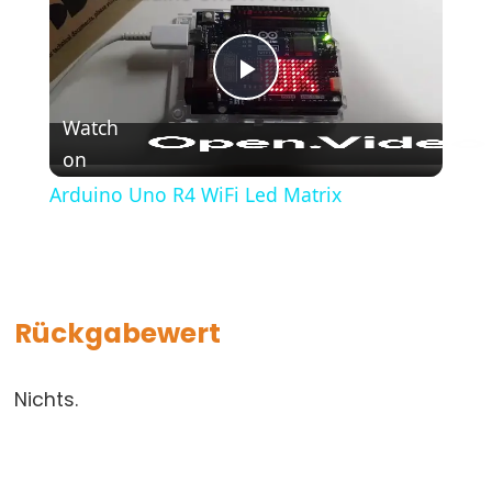
(Geschweifte
Klammern)
#define
Play
(define)
Watch
#include
on
Video
(include)
Arduino Uno R4 WiFi Led Matrix
;
(Semikolon)
//
(Einzeiliger
Kommentar)
Rückgabewert
Nichts.
Data
Types