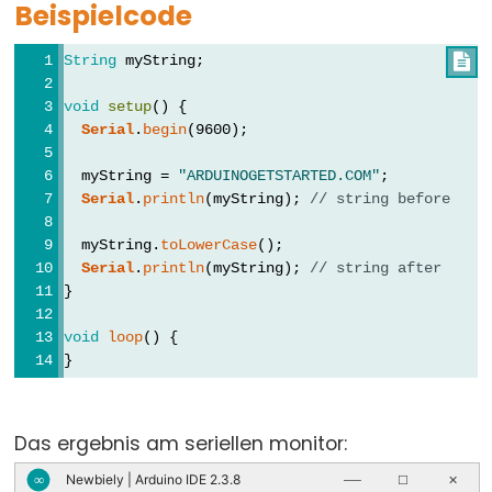
Beispielcode
array
bool
String
 myString;

boolean
void
setup
() {
byte
Serial
.
begin
(9600);
char
  myString = 
"ARDUINOGETSTARTED.COM"
;
double
Serial
.
println
(myString); 
// string before
float
int
  myString.
toLowerCase
();
Serial
.
println
(myString); 
// string after
long
}
short
void
loop
() {
size_t
}
string
String()
Das ergebnis am seriellen monitor:
unsigned
char
Newbiely | Arduino IDE 2.3.8
∞
──
☐
✕