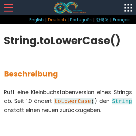
English
|
Deutsch
|
Português
|
한국어
|
Français
Sketch
String.toLowerCase()
loop()
setup()
Beschreibung
Control
Ruft eine Kleinbuchstabenversion eines Strings
Structure
ab. Seit 1.0 ändert
) den
toLowerCase
(
String
break
anstatt einen neuen zurückzugeben.
continue
do...while
else