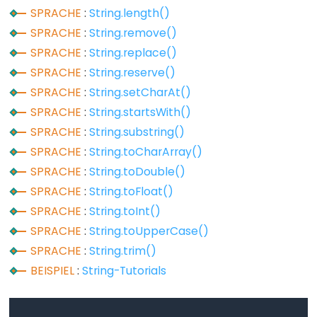
digitalWrite()
SPRACHE
:
String.length()
pinMode()
SPRACHE
:
String.remove()
SPRACHE
:
String.replace()
SPRACHE
:
String.reserve()
SPRACHE
:
String.setCharAt()
Analog
SPRACHE
:
String.startsWith()
IO
SPRACHE
:
String.substring()
SPRACHE
:
String.toCharArray()
analogRead()
SPRACHE
:
String.toDouble()
analogReference()
SPRACHE
:
String.toFloat()
analogWrite()
SPRACHE
:
String.toInt()
SPRACHE
:
String.toUpperCase()
SPRACHE
:
String.trim()
Advanced
BEISPIEL
:
String-Tutorials
IO